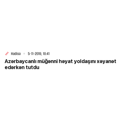
Hadisə
5-11-2019, 10:41
Azərbaycanlı müğənni həyat yoldaşını xəyanət
edərkən tutdu