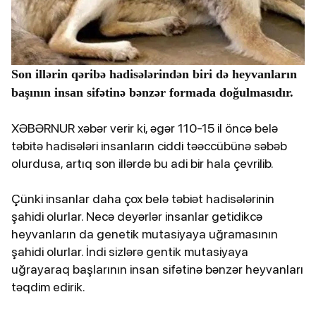
Son illərin qəribə hadisələrindən biri də heyvanların
başının insan sifətinə bənzər formada doğulmasıdır.
XƏBƏRNUR xəbər verir ki, əgər 110-15 il öncə belə
təbitə hadisələri insanların ciddi təəccübünə səbəb
olurdusa, artıq son illərdə bu adi bir hala çevrilib.
Çünki insanlar daha çox belə təbiət hadisələrinin
şahidi olurlar. Necə deyərlər insanlar getidikcə
heyvanların da genetik mutasiyaya uğramasının
şahidi olurlar. İndi sizlərə gentik mutasiyaya
uğrayaraq başlarının insan sifətinə bənzər heyvanları
təqdim edirik.