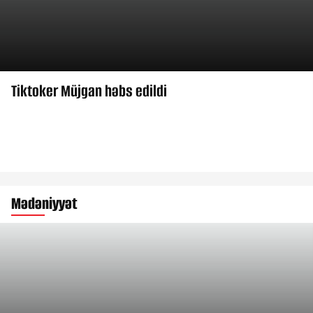
Tiktoker Müjgan həbs edildi
Mədəniyyət