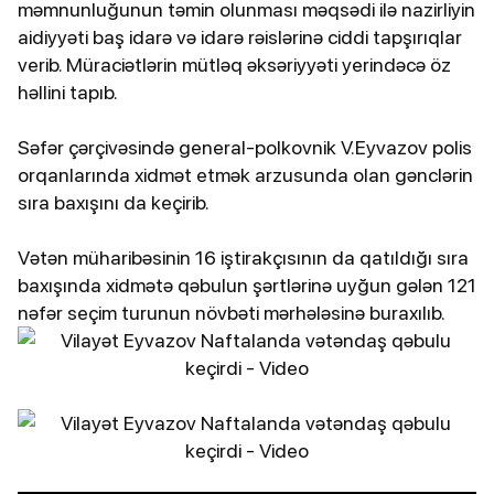
məmnunluğunun təmin olunması məqsədi ilə nazirliyin
aidiyyəti baş idarə və idarə rəislərinə ciddi tapşırıqlar
verib. Müraciətlərin mütləq əksəriyyəti yerindəcə öz
həllini tapıb.
Səfər çərçivəsində general-polkovnik V.Eyvazov polis
orqanlarında xidmət etmək arzusunda olan gənclərin
sıra baxışını da keçirib.
Vətən müharibəsinin 16 iştirakçısının da qatıldığı sıra
baxışında xidmətə qəbulun şərtlərinə uyğun gələn 121
nəfər seçim turunun növbəti mərhələsinə buraxılıb.