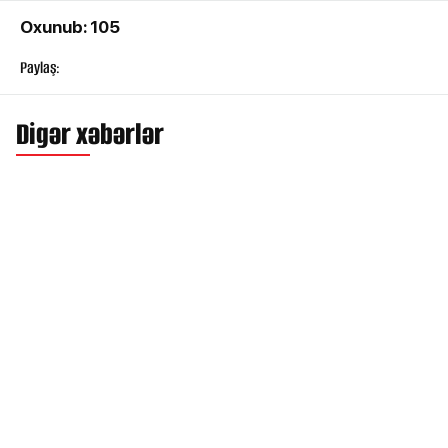
Oxunub: 105
Paylaş:
Digər xəbərlər