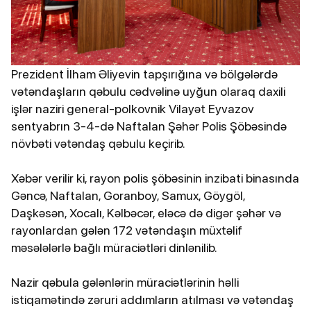
Prezident İlham Əliyevin tapşırığına və bölgələrdə
vətəndaşların qəbulu cədvəlinə uyğun olaraq daxili
işlər naziri general-polkovnik Vilayət Eyvazov
sentyabrın 3-4-də Naftalan Şəhər Polis Şöbəsində
növbəti vətəndaş qəbulu keçirib.
Xəbər verilir ki, rayon polis şöbəsinin inzibati binasında
Gəncə, Naftalan, Goranboy, Samux, Göygöl,
Daşkəsən, Xocalı, Kəlbəcər, eləcə də digər şəhər və
rayonlardan gələn 172 vətəndaşın müxtəlif
məsələlərlə bağlı müraciətləri dinlənilib.
Nazir qəbula gələnlərin müraciətlərinin həlli
istiqamətində zəruri addımların atılması və vətəndaş