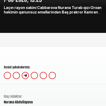
Laçın rayon sakini Cabbarova Nuranə Turab qızı Orxan
həkimin qanunsuz əməllərindən Baş prakror Kamran
Əliyevə çağrış etdi
Sosial şəbəkələrimiz:
Baş redaktor:
Nuranə Abdullayeva