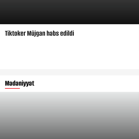
Tiktoker Müjgan həbs edildi
Mədəniyyət