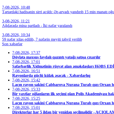
7-08-2026, 10:48
Tərtərdəki hadisənin sirri açıldı: Ər-arvadı yandırıb 15 min manatı oğu
3-08-2026, 11:21
Ağdərədə mina partladı - İki nəfər yaralandı
3-08-2026, 10:34
59 nəfər xilas edilib, 7 nəfərin meyiti təhvil verilib
Son xəbərlər
7-08-2026, 17:37
Dövlətə məxsus faydalı qazıntı yatağı satışa çıxarılır
7-08-2026, 17:01
Səfərbərlik Xidmətinin rüşvət alan əməkdaşları HƏBS E
7-08-2026, 16:51
Rayonlarda güclü külək əsəcək - Xəbərdarlıq
7-08-2026, 15:42
Laçın rayon sakini Cabbarova Nuranə Turab qızı Orxan h
7-08-2026, 15:33
Bir vaxtlar oğlanların ilk seçimi olan Polis Akademiyası hə
7-08-2026, 15:25
Laçın rayon sakini Cabbarova Nuranə Turab qızı Orxan h
7-08-2026, 15:01
Direktorlar hər 5 ildən bir yenidən seçilməlidir - AÇIQL