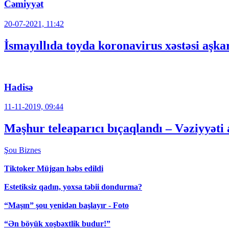
Cəmiyyət
20-07-2021, 11:42
İsmayıllıda toyda koronavirus xəstəsi aşka
Hadisə
11-11-2019, 09:44
Məşhur teleaparıcı bıçaqlandı – Vəziyyəti 
Şou
Biznes
Tiktoker Müjgan həbs edildi
Estetiksiz qadın, yoxsa təbii dondurma?
“Maşın” şou yenidən başlayır - Foto
“Ən böyük xoşbəxtlik budur!”