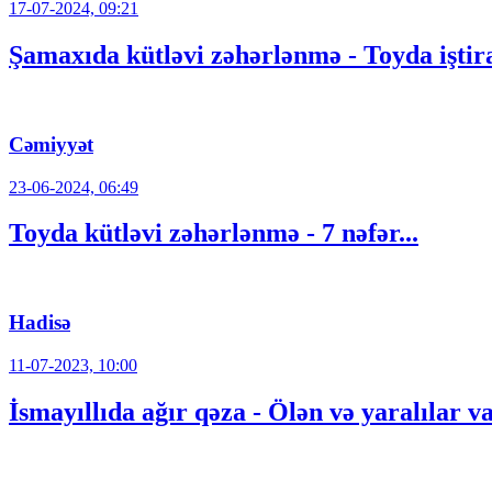
17-07-2024, 09:21
Şamaxıda kütləvi zəhərlənmə - Toyda iştira
Cəmiyyət
23-06-2024, 06:49
Toyda kütləvi zəhərlənmə - 7 nəfər...
Hadisə
11-07-2023, 10:00
İsmayıllıda ağır qəza - Ölən və yaralılar v