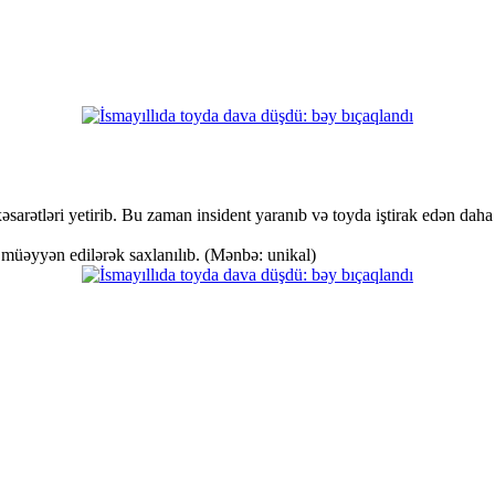
əsarətləri yetirib. Bu zaman insident yaranıb və toyda iştirak edən daha 
 müəyyən edilərək saxlanılıb. (Mənbə: unikal)