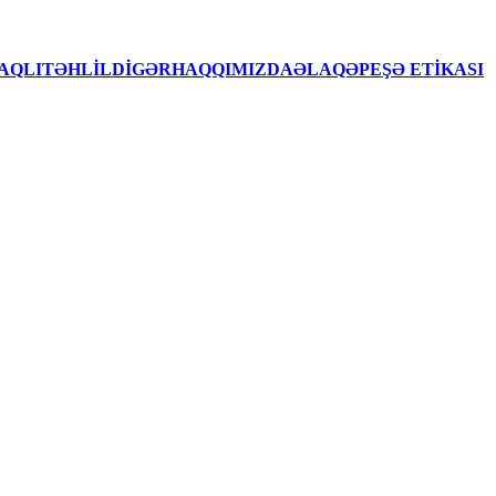
AQLITƏHLİLDİGƏRHAQQIMIZDAƏLAQƏPEŞƏ ETİKASI