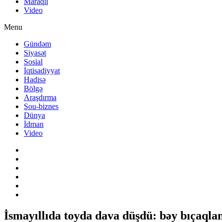
Maraqlı
Video
Menu
Gündəm
Siyasət
Sosial
İqtisadiyyat
Hadisə
Bölgə
Araşdırma
Şou-biznes
Dünya
İdman
Video
İsmayıllıda toyda dava düşdü: bəy bıçaqla