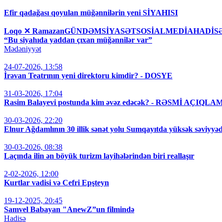
Efir qadağası qoyulan müğənnilərin yeni SİYAHISI
Loqo ✕ RamazanGÜNDƏMSİYASƏTSOSİALMEDİAHAD
“Bu siyahıda yaddan çıxan müğənnilər var”
Mədəniyyət
24-07-2026, 13:58
İrəvan Teatrının yeni direktoru kimdir? - DOSYE
31-03-2026, 17:04
Rasim Balayevi postunda kim əvəz edəcək? - RƏSMİ AÇIQLA
30-03-2026, 22:20
Elnur Ağdamlının 30 illik sənət yolu Sumqayıtda yüksək səviyyəd
30-03-2026, 08:38
Laçında ilin ən böyük turizm layihələrindən biri reallaşır
2-02-2026, 12:00
Kurtlar vadisi və Cefri Epşteyn
19-12-2025, 20:45
Samvel Babayan "AnewZ”un filmində
Hadisə