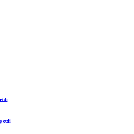
etdi
 etdi