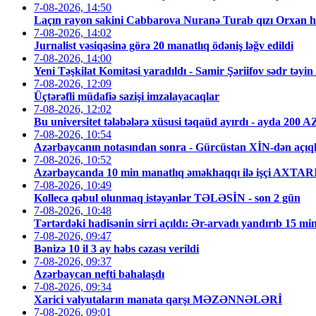
7-08-2026, 14:50
Laçın rayon sakini Cabbarova Nuranə Turab qızı Orxan hə
7-08-2026, 14:02
Jurnalist vəsiqəsinə görə 20 manatlıq ödəniş ləğv edildi
7-08-2026, 14:00
Yeni Təşkilat Komitəsi yaradıldı - Samir Şəriifov sədr təyin 
7-08-2026, 12:09
Üçtərəfli müdafiə sazişi imzalayacaqlar
7-08-2026, 12:02
Bu universitet tələbələrə xüsusi təqaüd ayırdı - ayda 200 
7-08-2026, 10:54
Azərbaycanın notasından sonra - Gürcüstan XİN-dən açı
7-08-2026, 10:52
Azərbaycanda 10 min manatlıq əməkhaqqı ilə işçi AXTA
7-08-2026, 10:49
Kollecə qəbul olunmaq istəyənlər TƏLƏSİN - son 2 gün
7-08-2026, 10:48
Tərtərdəki hadisənin sirri açıldı: Ər-arvadı yandırıb 15 mi
7-08-2026, 09:47
Bənizə 10 il 3 ay həbs cəzası verildi
7-08-2026, 09:37
Azərbaycan nefti bahalaşdı
7-08-2026, 09:34
Xarici valyutaların manata qarşı MƏZƏNNƏLƏRİ
7-08-2026, 09:01