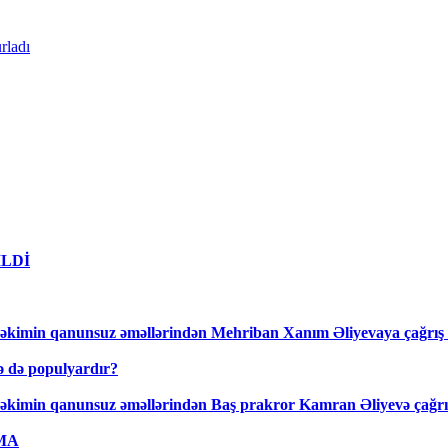
rladı
DİLDİ
əkimin qanunsuz əməllərindən Mehriban Xanım Əliyevaya çağrış 
lə də populyardır?
əkimin qanunsuz əməllərindən Baş prakror Kamran Əliyevə çağrış
AMA