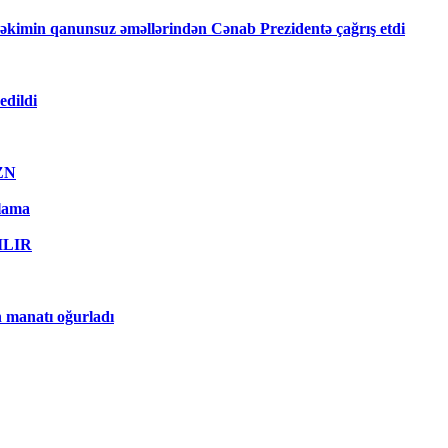
kimin qanunsuz əməllərindən Cənab Prezidentə çağrış etdi
edildi
AZN
qlama
RILIR
n manatı oğurladı