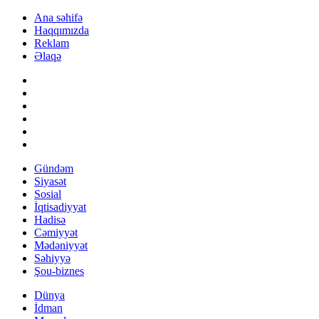
Ana səhifə
Haqqımızda
Reklam
Əlaqə
Gündəm
Siyasət
Sosial
İqtisadiyyat
Hadisə
Cəmiyyət
Mədəniyyət
Səhiyyə
Şou-biznes
Dünya
İdman