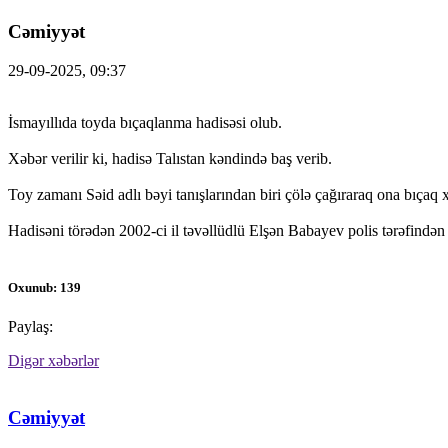
Cəmiyyət
29-09-2025, 09:37
İsmayıllıda toyda bıçaqlanma hadisəsi olub.
Xəbər verilir ki, hadisə Talıstan kəndində baş verib.
Toy zamanı Səid adlı bəyi tanışlarından biri çölə çağıraraq ona bıçaq x
Hadisəni törədən 2002-ci il təvəllüdlü Elşən Babayev polis tərəfindən
Oxunub: 139
Paylaş:
Digər xəbərlər
Cəmiyyət