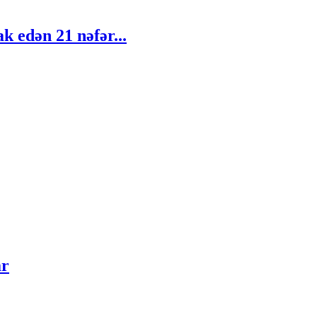
k edən 21 nəfər...
ar