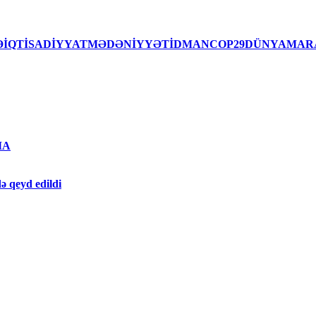
İSƏİQTİSADİYYATMƏDƏNİYYƏTİDMANCOP29DÜNYAMAR
MA
ə qeyd edildi