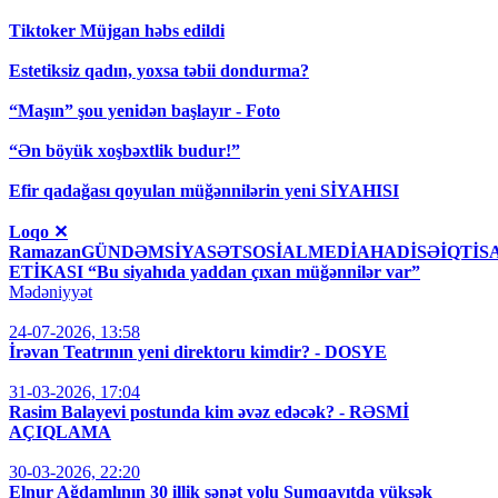
Tiktoker Müjgan həbs edildi
Estetiksiz qadın, yoxsa təbii dondurma?
“Maşın” şou yenidən başlayır - Foto
“Ən böyük xoşbəxtlik budur!”
Efir qadağası qoyulan müğənnilərin yeni SİYAHISI
Loqo ✕
RamazanGÜNDƏMSİYASƏTSOSİALMEDİAHADİSƏİQT
ETİKASI “Bu siyahıda yaddan çıxan müğənnilər var”
Mədəniyyət
24-07-2026, 13:58
İrəvan Teatrının yeni direktoru kimdir? - DOSYE
31-03-2026, 17:04
Rasim Balayevi postunda kim əvəz edəcək? - RƏSMİ
AÇIQLAMA
30-03-2026, 22:20
Elnur Ağdamlının 30 illik sənət yolu Sumqayıtda yüksək