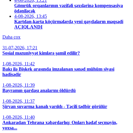
4-08-2026, 15:21
Gömrük orqanlarının vəzifəli şəxslərinə kompensasiya
ödəniləcək
4-08-2026, 13:45
Kartdan-karta köçürmələrdə yeni qaydaların məqsədi
AÇIQLANDI
Daha çox
31-07-2026, 17:21
Sosial məzuniyyət kimlərə şamil edilir?
1-08-2026, 11:42
Bakı ilə Bişkek arasında imzalanan sənəd mühüm siyasi
hadisədir
1-08-2026, 11:39
Bayramın qardaşı analarını öldürdü
1-08-2026, 11:37
Şirvan suvarma kanalı yarıldı - Təcili tədbir görülür
1-08-2026, 11:40
Ankaradan Tehrana xəbərdarlıq: Onları hədəf seçməyin,
yoxsa...