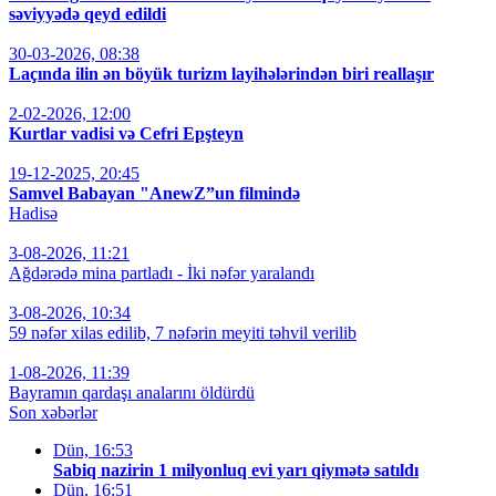
səviyyədə qeyd edildi
30-03-2026, 08:38
Laçında ilin ən böyük turizm layihələrindən biri reallaşır
2-02-2026, 12:00
Kurtlar vadisi və Cefri Epşteyn
19-12-2025, 20:45
Samvel Babayan "AnewZ”un filmində
Hadisə
3-08-2026, 11:21
Ağdərədə mina partladı - İki nəfər yaralandı
3-08-2026, 10:34
59 nəfər xilas edilib, 7 nəfərin meyiti təhvil verilib
1-08-2026, 11:39
Bayramın qardaşı analarını öldürdü
Son xəbərlər
Dün, 16:53
Sabiq nazirin 1 milyonluq evi yarı qiymətə satıldı
Dün, 16:51