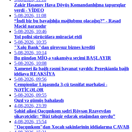
Zakir Həsənov Hava Döyüş Komandanlığına tapşırıqlar
verdi - VİDEO
5-08-2026, 11:08
“İndi biz bu bayağılığa məğlubmu olacağıq?” - Rəşad
Məcid narazıdır
5-08-2026, 10:46
Yol polisi sürücülərə müraciət etdi
5-08-2026, 10:35
"Xalq Bank"dan girovsuz biznes krediti
5-08-2026, 10:14
Bu gündən MİQ-ə vakansiya seçimi BAŞLAYIR
5-08-2026, 10:08
Xamenei ilə bağlı rəsmi bəyanat yayıldı: Pezeşkianla bağlı
iddiaya REAKSİYA
5-08-2026, 09:56
Çempionlar Liqasında 3-cü təsnifat mərhələsi -
NƏTİCƏLƏR
5-08-2026, 09:55
Qızıl və gümüş bahalaşdı
4-08-2026, 23:39
Şəhid ailəsi Qaçqınkom sədri Rövşən Rzayevdən
şikayətçidir: “Bizi təhqir edərək otağından qovdu”
4-08-2026, 15:54
"Qaçqınkom"dan Xocalı sakinlərinin iddialarına CAVAB