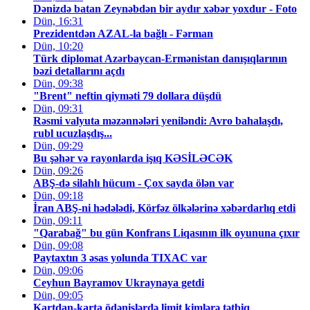
Dənizdə batan Zeynəbdən bir aydır xəbər yoxdur - Foto
Dün, 16:31
Prezidentdən AZAL-la bağlı - Fərman
Dün, 10:20
Türk diplomat Azərbaycan-Ermənistan danışıqlarının
bəzi detallarını açdı
Dün, 09:38
"Brent" neftin qiyməti 79 dollara düşdü
Dün, 09:31
Rəsmi valyuta məzənnələri yeniləndi: Avro bahalaşdı,
rubl ucuzlaşdış...
Dün, 09:29
Bu şəhər və rayonlarda işıq KƏSİLƏCƏK
Dün, 09:26
ABŞ-də silahlı hücum - Çox sayda ölən var
Dün, 09:18
İran ABŞ-ni hədələdi, Körfəz ölkələrinə xəbərdarlıq etdi
Dün, 09:11
"Qarabağ" bu gün Konfrans Liqasının ilk oyununa çıxır
Dün, 09:08
Paytaxtın 3 əsas yolunda TIXAC var
Dün, 09:06
Ceyhun Bayramov Ukraynaya getdi
Dün, 09:05
Kartdan-karta ödənişlərdə limit kimlərə tətbiq