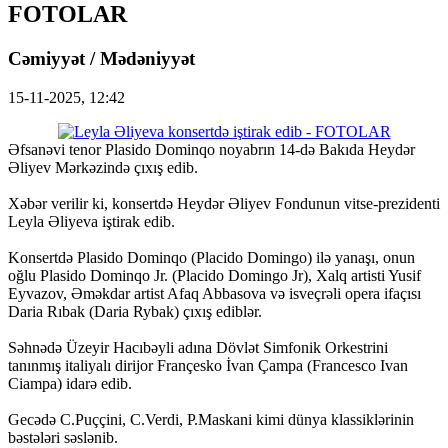
FOTOLAR
Cəmiyyət / Mədəniyyət
15-11-2025, 12:42
Əfsanəvi tenor Plasido Dominqo noyabrın 14-də Bakıda Heydər
Əliyev Mərkəzində çıxış edib.
Xəbər verilir ki, konsertdə Heydər Əliyev Fondunun vitse-prezidenti
Leyla Əliyeva iştirak edib.
Konsertdə Plasido Dominqo (Placido Domingo) ilə yanaşı, onun
oğlu Plasido Dominqo Jr. (Placido Domingo Jr), Xalq artisti Yusif
Eyvazov, Əməkdar artist Afaq Abbasova və isveçrəli opera ifaçısı
Daria Rıbak (Daria Rybak) çıxış ediblər.
Səhnədə Üzeyir Hacıbəyli adına Dövlət Simfonik Orkestrini
tanınmış italiyalı dirijor Françesko İvan Çampa (Francesco Ivan
Ciampa) idarə edib.
Gecədə C.Puççini, C.Verdi, P.Maskani kimi dünya klassiklərinin
bəstələri səslənib.