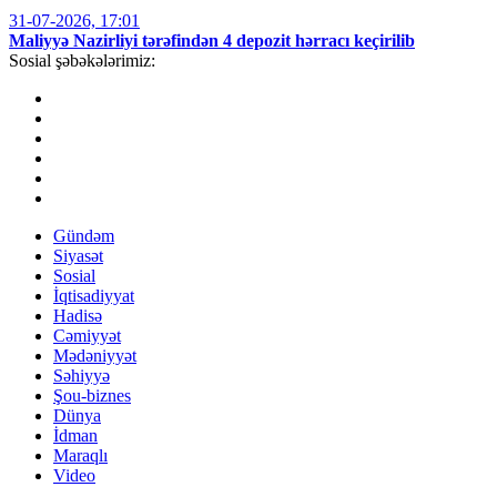
31-07-2026, 17:01
Maliyyə Nazirliyi tərəfindən 4 depozit hərracı keçirilib
Sosial şəbəkələrimiz:
Gündəm
Siyasət
Sosial
İqtisadiyyat
Hadisə
Cəmiyyət
Mədəniyyət
Səhiyyə
Şou-biznes
Dünya
İdman
Maraqlı
Video