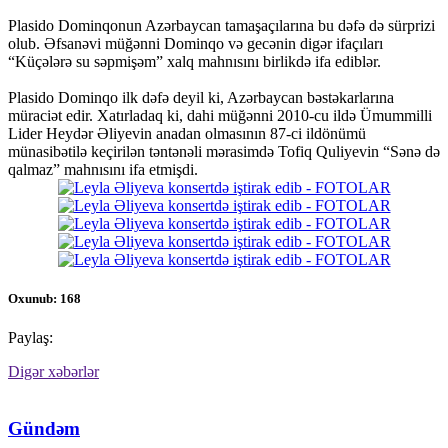
Plasido Dominqonun Azərbaycan tamaşaçılarına bu dəfə də sürprizi
olub. Əfsanəvi müğənni Dominqo və gecənin digər ifaçıları
“Küçələrə su səpmişəm” xalq mahnısını birlikdə ifa ediblər.
Plasido Dominqo ilk dəfə deyil ki, Azərbaycan bəstəkarlarına
müraciət edir. Xatırladaq ki, dahi müğənni 2010-cu ildə Ümummilli
Lider Heydər Əliyevin anadan olmasının 87-ci ildönümü
münasibətilə keçirilən təntənəli mərasimdə Tofiq Quliyevin “Sənə də
qalmaz” mahnısını ifa etmişdi.
Oxunub: 168
Paylaş:
Digər xəbərlər
Gündəm