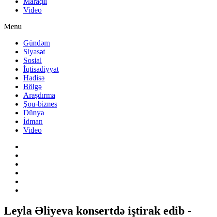
Maraqlı
Video
Menu
Gündəm
Siyasət
Sosial
İqtisadiyyat
Hadisə
Bölgə
Araşdırma
Şou-biznes
Dünya
İdman
Video
Leyla Əliyeva konsertdə iştirak edib -