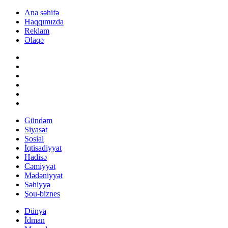
Ana səhifə
Haqqımızda
Reklam
Əlaqə
Gündəm
Siyasət
Sosial
İqtisadiyyat
Hadisə
Cəmiyyət
Mədəniyyət
Səhiyyə
Şou-biznes
Dünya
İdman