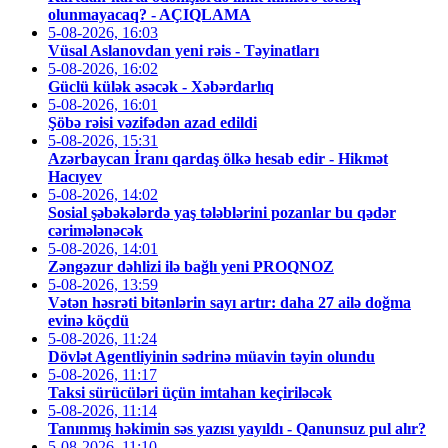
olunmayacaq? - AÇIQLAMA
5-08-2026, 16:03
Vüsal Aslanovdan yeni rəis - Təyinatları
5-08-2026, 16:02
Güclü külək əsəcək - Xəbərdarlıq
5-08-2026, 16:01
Şöbə rəisi vəzifədən azad edildi
5-08-2026, 15:31
Azərbaycan İranı qardaş ölkə hesab edir - Hikmət
Hacıyev
5-08-2026, 14:02
Sosial şəbəkələrdə yaş tələblərini pozanlar bu qədər
cərimələnəcək
5-08-2026, 14:01
Zəngəzur dəhlizi ilə bağlı yeni PROQNOZ
5-08-2026, 13:59
Vətən həsrəti bitənlərin sayı artır: daha 27 ailə doğma
evinə köçdü
5-08-2026, 11:24
Dövlət Agentliyinin sədrinə müavin təyin olundu
5-08-2026, 11:17
Taksi sürücüləri üçün imtahan keçiriləcək
5-08-2026, 11:14
Tanınmış həkimin səs yazısı yayıldı - Qanunsuz pul alır?
5-08-2026, 11:10