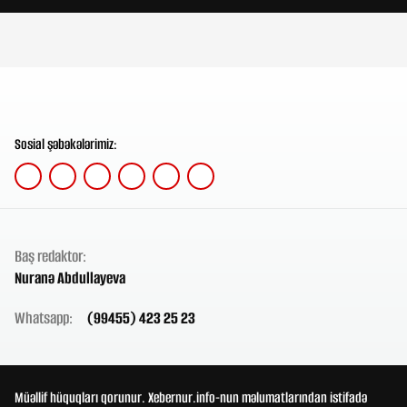
Sosial şəbəkələrimiz:
Baş redaktor:
Nuranə Abdullayeva
Whatsapp:
(99455) 423 25 23
Müəllif hüquqları qorunur. Xebernur.info-nun məlumatlarından istifadə