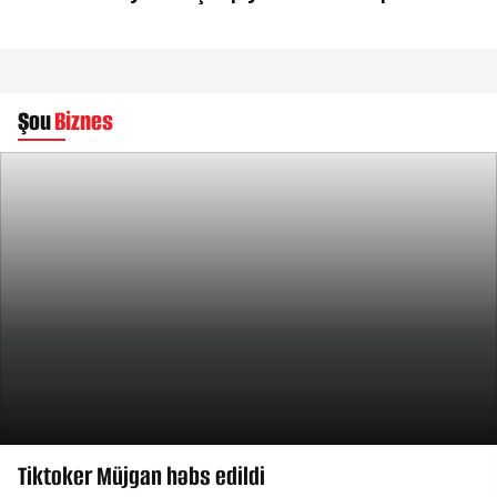
Şou
Biznes
Tiktoker Müjgan həbs edildi