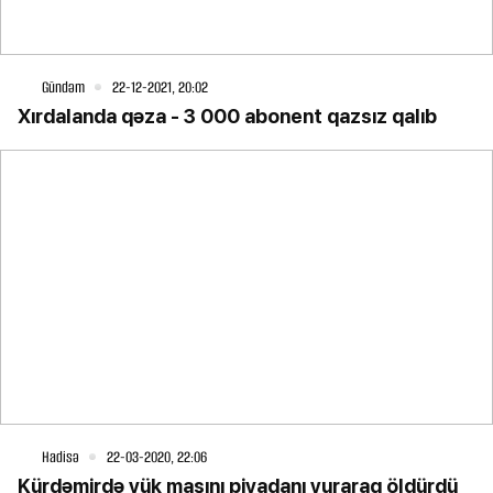
Gündəm
22-12-2021, 20:02
Xırdalanda qəza - 3 000 abonent qazsız qalıb
Hadisə
22-03-2020, 22:06
Kürdəmirdə yük maşını piyadanı vuraraq öldürdü