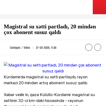
Magistral su xətti partladı, 20 mindən
çox abonent susuz qaldı
Cəmiyyət / Video
27-03-2026, 11:36
Kürdəmirdə magistral su xətti partlayıb, rayon
mərkəzi 20 mindən artıq abonent susuz qalıb.
Xəbər veiilir ki, qəza Külüllü-Kürdəmir magistral su
xəttinin 32-ci km-dəki hissəsində - rayonun