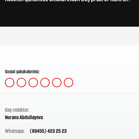
Əliyevə çağrış etdi
Sosial şəbəkələrimiz:
Baş redaktor:
Nuranə Abdullayeva
Whatsapp:
(99455) 423 25 23