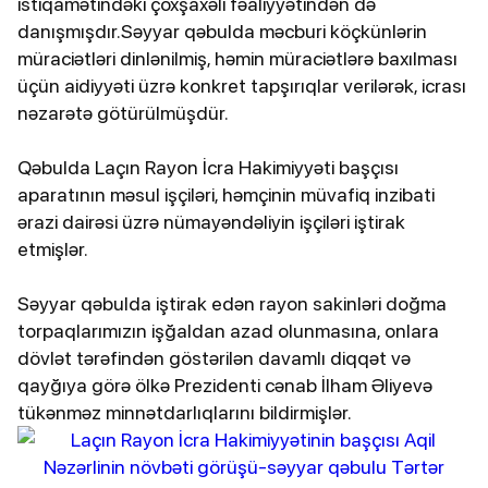
istiqamətindəki çoxşaxəli fəaliyyətindən də
danışmışdır.Səyyar qəbulda məcburi köçkünlərin
müraciətləri dinlənilmiş, həmin müraciətlərə baxılması
üçün aidiyyəti üzrə konkret tapşırıqlar verilərək, icrası
nəzarətə götürülmüşdür.
Qəbulda Laçın Rayon İcra Hakimiyyəti başçısı
aparatının məsul işçiləri, həmçinin müvafiq inzibati
ərazi dairəsi üzrə nümayəndəliyin işçiləri iştirak
etmişlər.
Səyyar qəbulda iştirak edən rayon sakinləri doğma
torpaqlarımızın işğaldan azad olunmasına, onlara
dövlət tərəfindən göstərilən davamlı diqqət və
qayğıya görə ölkə Prezidenti cənab İlham Əliyevə
tükənməz minnətdarlıqlarını bildirmişlər.