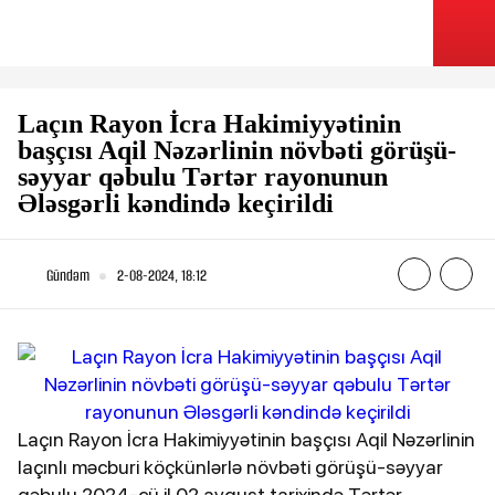
Laçın Rayon İcra Hakimiyyətinin
başçısı Aqil Nəzərlinin növbəti görüşü-
səyyar qəbulu Tərtər rayonunun
Ələsgərli kəndində keçirildi
Gündəm
2-08-2024, 18:12
Laçın Rayon İcra Hakimiyyətinin başçısı Aqil Nəzərlinin
laçınlı məcburi köçkünlərlə növbəti görüşü-səyyar
qəbulu 2024-cü il 02 avqust tarixində Tərtər