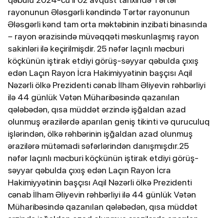
rayonunun Ələsgərli kəndində Tərtər rayonunun
Ələsgərli kənd tam orta məktəbinin inzibati binasında
– rayon ərazisində müvəqqəti məskunlaşmış rayon
sakinləri ilə keçirilmişdir. 25 nəfər laçınlı məcburi
köçkünün iştirak etdiyi görüş-səyyar qəbulda çıxış
edən Laçın Rayon İcra Hakimiyyətinin başçısı Aqil
Nəzərli ölkə Prezidenti cənab İlham Əliyevin rəhbərliyi
ilə 44 günlük Vətən Müharibəsində qazanılan
qələbədən, qısa müddət ərzində işğaldan azad
olunmuş ərazilərdə aparılan geniş tikinti və quruculuq
işlərindən, ölkə rəhbərinin işğaldan azad olunmuş
ərazilərə mütəmadi səfərlərindən danışmışdır.25
nəfər laçınlı məcburi köçkünün iştirak etdiyi görüş-
səyyar qəbulda çıxış edən Laçın Rayon İcra
Hakimiyyətinin başçısı Aqil Nəzərli ölkə Prezidenti
cənab İlham Əliyevin rəhbərliyi ilə 44 günlük Vətən
Müharibəsində qazanılan qələbədən, qısa müddət