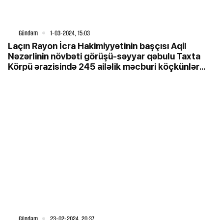
Gündəm
1-03-2024, 15:03
Laçın Rayon İcra Hakimiyyətinin başçısı Aqil
Nəzərlinin növbəti görüşü-səyyar qəbulu Taxta
Körpü ərazisində 245 ailəlik məcburi köçkünlər
qəsəbəsində keçirildi.
Gündəm
23-02-2024, 20:37