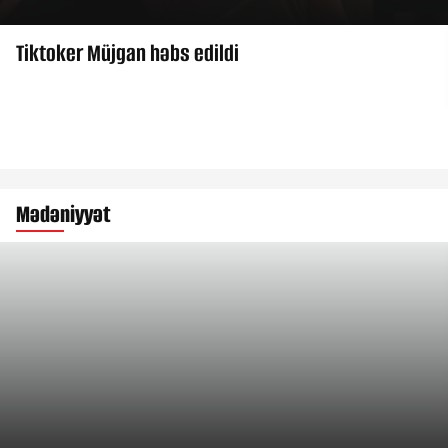
Tiktoker Müjgan həbs edildi
Mədəniyyət