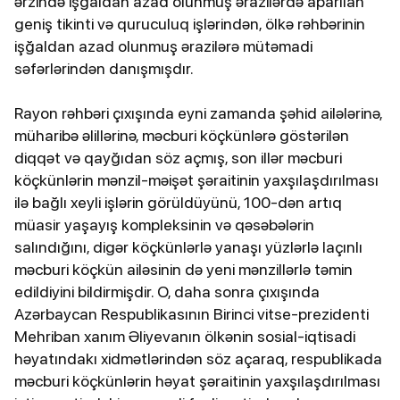
ərzində işğaldan azad olunmuş ərazilərdə aparılan
geniş tikinti və quruculuq işlərindən, ölkə rəhbərinin
işğaldan azad olunmuş ərazilərə mütəmadi
səfərlərindən danışmışdır.
Rayon rəhbəri çıxışında eyni zamanda şəhid ailələrinə,
müharibə əlillərinə, məcburi köçkünlərə göstərilən
diqqət və qayğıdan söz açmış, son illər məcburi
köçkünlərin mənzil-məişət şəraitinin yaxşılaşdırılması
ilə bağlı xeyli işlərin görüldüyünü, 100-dən artıq
müasir yaşayış kompleksinin və qəsəbələrin
salındığını, digər köçkünlərlə yanaşı yüzlərlə laçınlı
məcburi köçkün ailəsinin də yeni mənzillərlə təmin
edildiyini bildirmişdir. O, daha sonra çıxışında
Azərbaycan Respublikasının Birinci vitse-prezidenti
Mehriban xanım Əliyevanın ölkənin sosial-iqtisadi
həyatındakı xidmətlərindən söz açaraq, respublikada
məcburi köçkünlərin həyat şəraitinin yaxşılaşdırılması