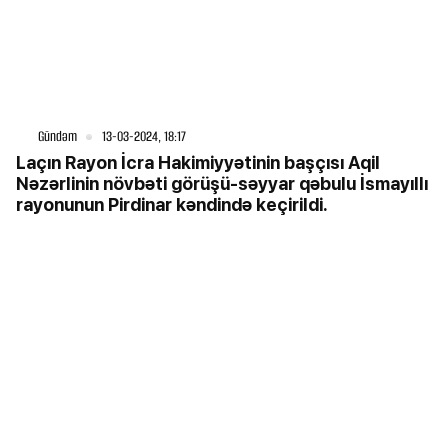
Gündəm
13-03-2024, 18:17
Laçın Rayon İcra Hakimiyyətinin başçısı Aqil
Nəzərlinin növbəti görüşü-səyyar qəbulu İsmayıllı
rayonunun Pirdinar kəndində keçirildi.