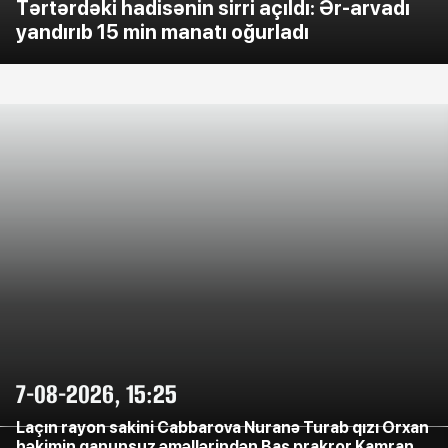
Tərtərdəki hadisənin sirri açıldı: Ər-arvadı
yandırıb 15 min manatı oğurladı
7-08-2026, 15:25
Laçın rayon sakini Cabbarova Nuranə Turab qızı Orxan
həkimin qanunsuz əməllərindən Baş prakror Kamran