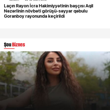
Laçın Rayon İcra Hakimiyyətinin başçısı Aqil
Nəzərlinin növbəti görüşü-səyyar qəbulu
Goranboy rayonunda keçirildi
Şou
Biznes