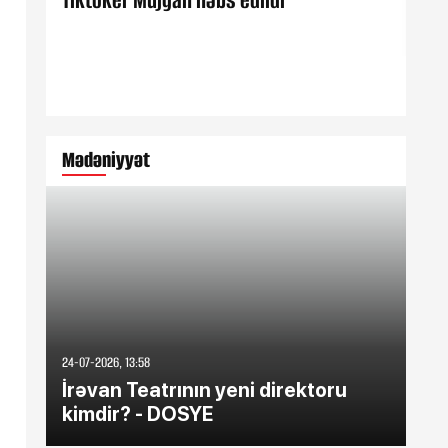
Tiktoker Müjgan həbs edildi
Est
Mədəniyyət
24-07-2026, 13:58
31-03
İrəvan Teatrının yeni direktoru
Ra
kimdir? - DOSYE
ed