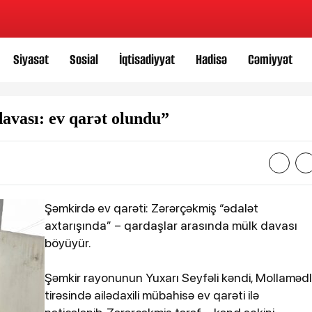
Siyasət
Sosial
İqtisadiyyat
Hadisə
Cəmiyyət
avası: ev qarət olundu”
Şəmkirdə ev qarəti: Zərərçəkmiş “ədalət
axtarışında” – qardaşlar arasında mülk davası
böyüyür.
Şəmkir rayonunun Yuxarı Seyfəli kəndi, Mollamədl
tirəsində ailədaxili mübahisə ev qarəti ilə