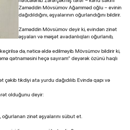
nəticələnib. Zərərçəkmiş tərəf – kənd sakini
Zaməddin Mövsümov Ağamməd oğlu – evinin
dağıdıldığını, əşyalarının oğurlandığını bildirir.
Zaməddin Mövsümov deyir ki, evindən zinət
əşyaları və məişət avadanlıqları oğurlanıb,
eçirilsə də, nəticə əldə edilməyib. Mövsümov bildirir ki,
kəmə qətnaməsini heçə sayıram” deyərək özünü haqlı
 çəkib tikdiyi ata yurdu dağıdılıb. Evində qapı və
rət olduğunu deyir:
.
 oğurlanan zinət əşyalarını sübut et.