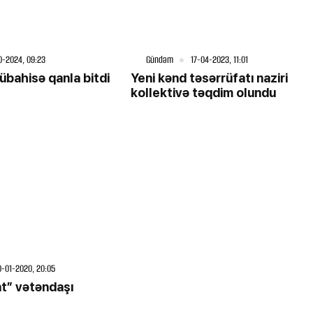
0-2024, 09:23
Gündəm
17-04-2023, 11:01
bahisə qanla bitdi
Yeni kənd təsərrüfatı naziri
kollektivə təqdim olundu
0-01-2020, 20:05
t” vətəndaşı