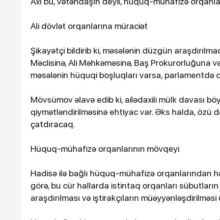
Axı bu, vətəndaşın deyil, hüquq-mühafizə orqanla
Ali dövlət orqanlarına müraciət
Şikayətçi bildirib ki, məsələnin düzgün araşdırıl
Məclisinə, Ali Məhkəməsinə, Baş Prokurorluğuna və D
məsələnin hüquqi boşluqları varsa, parlamentdə də
Mövsümov əlavə edib ki, ailədaxili mülk davası bö
qiymətləndirilməsinə ehtiyac var. Əks halda, özü d
çatdıracaq.
Hüquq-mühafizə orqanlarının mövqeyi
Hadisə ilə bağlı hüquq-mühafizə orqanlarından həl
görə, bu cür hallarda istintaq orqanları sübutların 
araşdırılması və iştirakçıların müəyyənləşdirilməsi