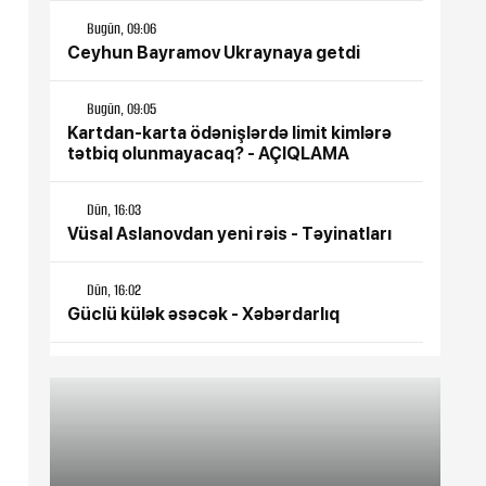
Bugün, 09:06
Ceyhun Bayramov Ukraynaya getdi
Bugün, 09:05
Kartdan-karta ödənişlərdə limit kimlərə
tətbiq olunmayacaq? - AÇIQLAMA
Dün, 16:03
Vüsal Aslanovdan yeni rəis - Təyinatları
Dün, 16:02
Güclü külək əsəcək - Xəbərdarlıq
Dün, 16:01
Şöbə rəisi vəzifədən azad edildi
Dün, 15:31
Azərbaycan İranı qardaş ölkə hesab edir