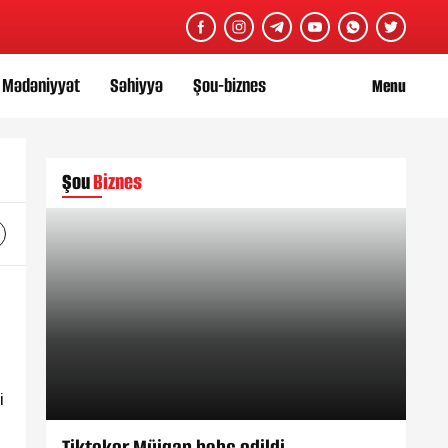
Mədəniyyət
Səhiyyə
Şou-biznes
Menu
Şou
Biznes
i