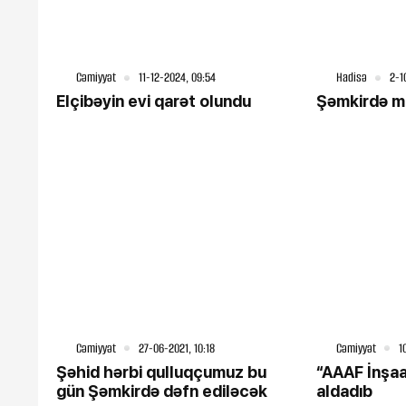
Cəmiyyət
11-12-2024, 09:54
Hadisə
2-1
Elçibəyin evi qarət olundu
Şəmkirdə mü
Cəmiyyət
27-06-2021, 10:18
Cəmiyyət
1
Şəhid hərbi qulluqçumuz bu
“AAAF İnşaa
gün Şəmkirdə dəfn ediləcək
aldadıb