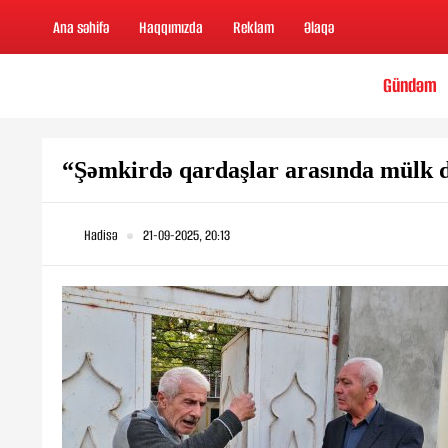
Ana səhifə
Haqqımızda
Reklam
Əlaqə
Gündəm
“Şəmkirdə qardaşlar arasında mülk d
Hadisə
21-09-2025, 20:13