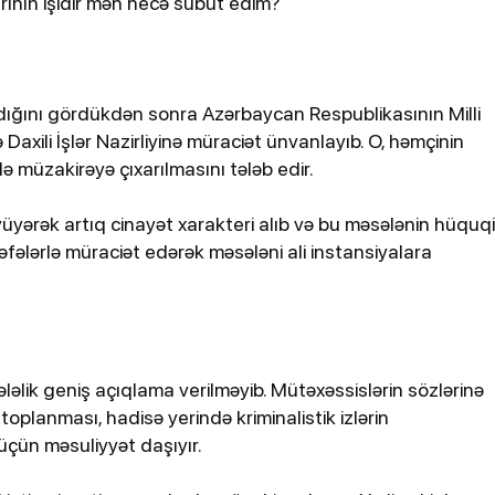
rının işidir mən necə sübut edim?
madığını gördükdən sonra Azərbaycan Respublikasının Milli
axili İşlər Nazirliyinə müraciət ünvanlayıb. O, həmçinin
 müzakirəyə çıxarılmasını tələb edir.
yüyərək artıq cinayət xarakteri alıb və bu məsələnin hüquqi
əfələrlə müraciət edərək məsələni ali instansiyalara
əlik geniş açıqlama verilməyib. Mütəxəssislərin sözlərinə
toplanması, hadisə yerində kriminalistik izlərin
 üçün məsuliyyət daşıyır.