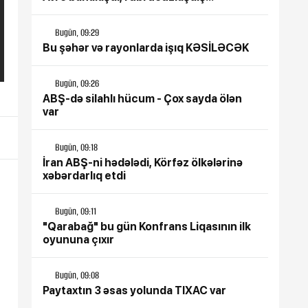
Bugün, 09:29
Bu şəhər və rayonlarda işıq KƏSİLƏCƏK
Bugün, 09:26
ABŞ-də silahlı hücum - Çox sayda ölən
var
Bugün, 09:18
İran ABŞ-ni hədələdi, Körfəz ölkələrinə
xəbərdarlıq etdi
Bugün, 09:11
"Qarabağ" bu gün Konfrans Liqasının ilk
oyununa çıxır
Bugün, 09:08
Paytaxtın 3 əsas yolunda TIXAC var