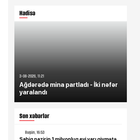
Hadisə
3-08-2026, 11:21
3-08-
Ağdərədə mina partladı - İki nəfər
59
yaralandı
mey
Son xəbərlər
Bugün, 16:53
Sabiq nazirin 1 milyonluq evi yarı qiymətə