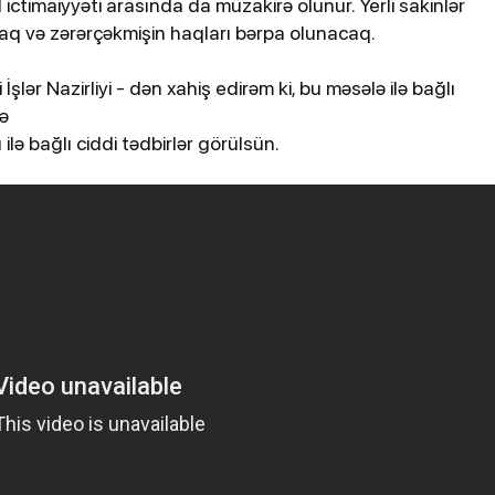
timaiyyəti arasında da müzakirə olunur. Yerli sakinlər
acaq və zərərçəkmişin haqları bərpa olunacaq.
 İşlər Nazirliyi - dən xahiş edirəm ki, bu məsələ ilə bağlı
ə
bağlı ciddi tədbirlər görülsün.