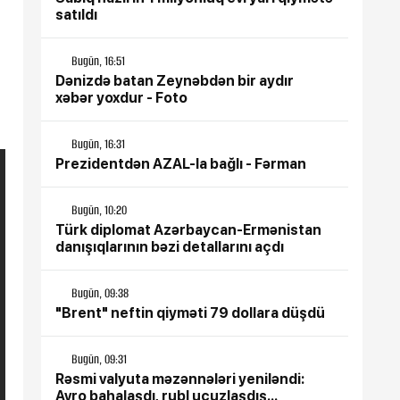
satıldı
Bugün, 16:51
Dənizdə batan Zeynəbdən bir aydır
xəbər yoxdur - Foto
Bugün, 16:31
Prezidentdən AZAL-la bağlı - Fərman
Bugün, 10:20
Türk diplomat Azərbaycan-Ermənistan
danışıqlarının bəzi detallarını açdı
Bugün, 09:38
"Brent" neftin qiyməti 79 dollara düşdü
Bugün, 09:31
Rəsmi valyuta məzənnələri yeniləndi:
Avro bahalaşdı, rubl ucuzlaşdış...