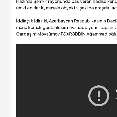
Hazırda Şəmkir rayonunda baş verən hadisə kənd ic
ümid edirlər ki, məsələ obyektiv şəkildə araşdırıl
İddiaçı bildirir ki, Azərbaycan Respublikasının Daxili
mənə kömək göstərilməsin və haqq yerini tapsın v
Qardaşım Mövsümov FƏXRƏDDİN Ağamməd oğlu ilə 