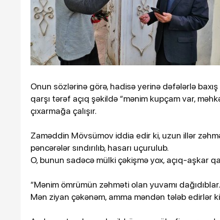
Onun sözlərinə görə, hadisə yerinə dəfələrlə baxış k
qarşı tərəf açıq şəkildə “mənim kupçam var, məh
çıxarmağa çalışır.
Zaməddin Mövsümov iddia edir ki, uzun illər zəhmət
pəncərələr sındırılıb, hasarı uçurulub.
O, bunun sadəcə mülki çəkişmə yox, açıq-aşkar qa
“Mənim ömrümün zəhməti olan yuvamı dağıdıblar
Mən ziyan çəkənəm, amma məndən tələb edirlər ki,