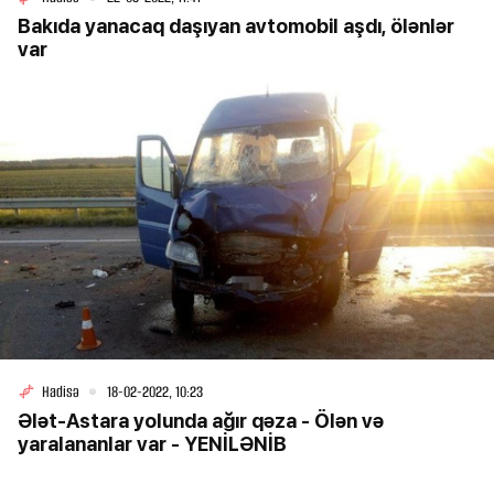
Bakıda yanacaq daşıyan avtomobil aşdı, ölənlər
var
Hadisə
18-02-2022, 10:23
Ələt-Astara yolunda ağır qəza - Ölən və
yaralananlar var - YENİLƏNİB