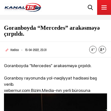
Goranboyda “Mercedes” arakəsməyə
çırpıldı.
Hadisə
15-04-2022, 23:31
Goranboyda “Mercedes” arakəsməyə çırpıldı.
Goranboy rayonunda yol-nəqliyyat hadisəsi baş
verib.
xebernur.com
Bizim.Media-nın yerli bürosuna