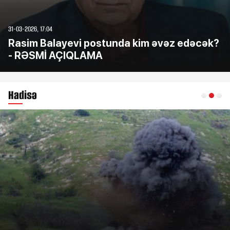
31-03-2026, 17:04
Rasim Balayevi postunda kim əvəz edəcək?
- RƏSMİ AÇIQLAMA
Hadisə