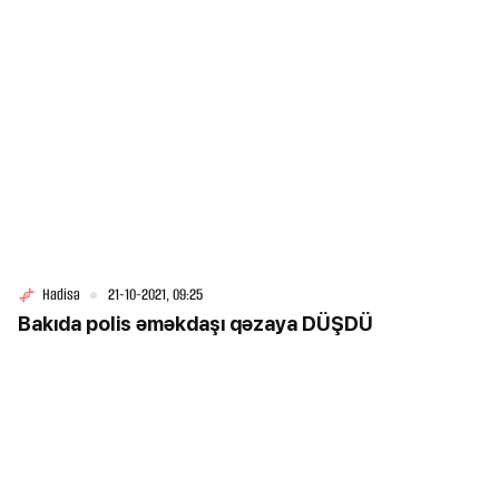
Hadisə
21-10-2021, 09:25
Bakıda polis əməkdaşı qəzaya DÜŞDÜ