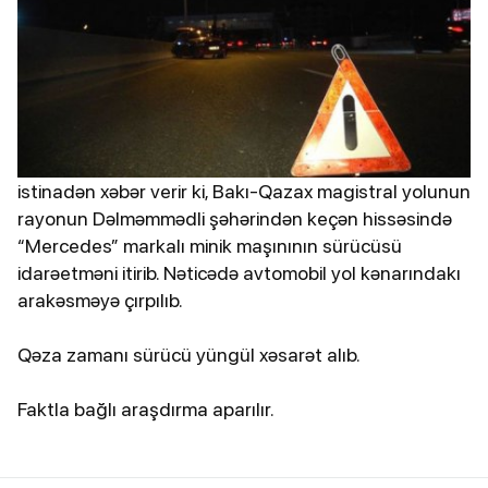
istinadən xəbər verir ki, Bakı-Qazax magistral yolunun
rayonun Dəlməmmədli şəhərindən keçən hissəsində
“Mercedes” markalı minik maşınının sürücüsü
idarəetməni itirib. Nəticədə avtomobil yol kənarındakı
arakəsməyə çırpılıb.
Qəza zamanı sürücü yüngül xəsarət alıb.
Faktla bağlı araşdırma aparılır.