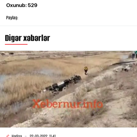
Oxunub: 529
Paylaş:
Digər xəbərlər
Hadisə
22-03-2022, 11:41