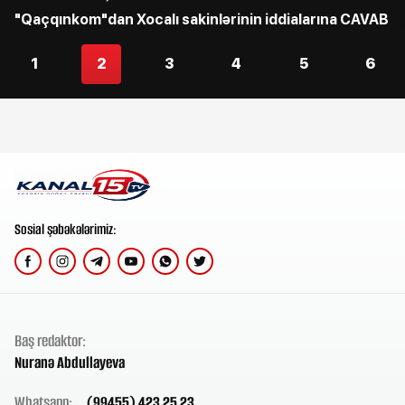
"Qaçqınkom"dan Xocalı sakinlərinin iddialarına CAVAB
1
2
3
4
5
6
Sosial şəbəkələrimiz:
Baş redaktor:
Nuranə Abdullayeva
Whatsapp:
(99455) 423 25 23