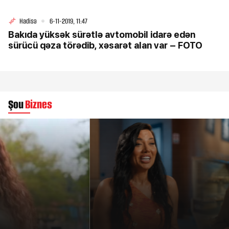
Hadisə
6-11-2019, 11:47
Bakıda yüksək sürətlə avtomobil idarə edən
sürücü qəza törədib, xəsarət alan var – FOTO
Şou
Biznes