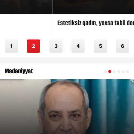
Estetiksiz qadın, yoxsa təbii dondurma?
1
2
3
4
5
6
Mədəniyyət