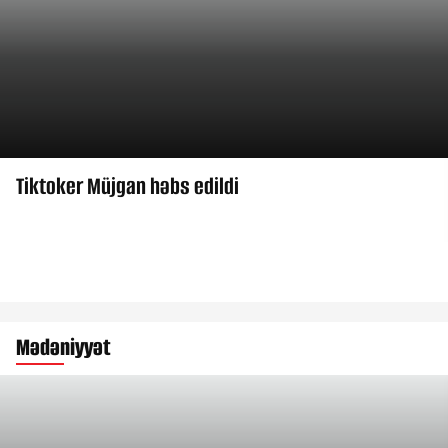
Tiktoker Müjgan həbs edildi
Mədəniyyət