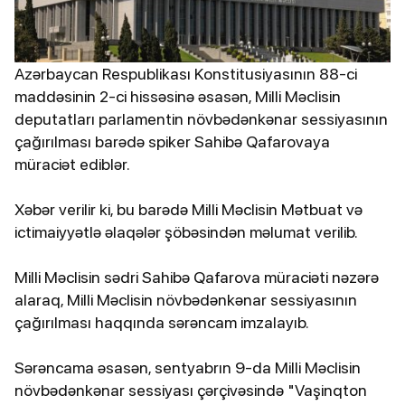
Azərbaycan Respublikası Konstitusiyasının 88-ci
maddəsinin 2-ci hissəsinə əsasən, Milli Məclisin
deputatları parlamentin növbədənkənar sessiyasının
çağırılması barədə spiker Sahibə Qafarovaya
müraciət ediblər.
Xəbər verilir ki, bu barədə Milli Məclisin Mətbuat və
ictimaiyyətlə əlaqələr şöbəsindən məlumat verilib.
Milli Məclisin sədri Sahibə Qafarova müraciəti nəzərə
alaraq, Milli Məclisin növbədənkənar sessiyasının
çağırılması haqqında sərəncam imzalayıb.
Sərəncama əsasən, sentyabrın 9-da Milli Məclisin
növbədənkənar sessiyası çərçivəsində "Vaşinqton