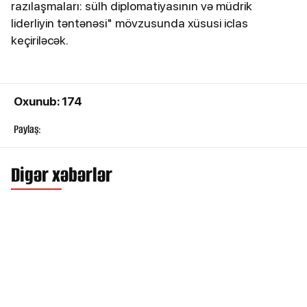
razılaşmaları: sülh diplomatiyasının və müdrik
liderliyin təntənəsi" mövzusunda xüsusi iclas
keçiriləcək.
Oxunub: 174
Paylaş:
Digər xəbərlər