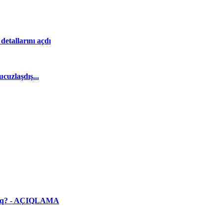
etallarını açdı
cuzlaşdış...
yacaq? - AÇIQLAMA