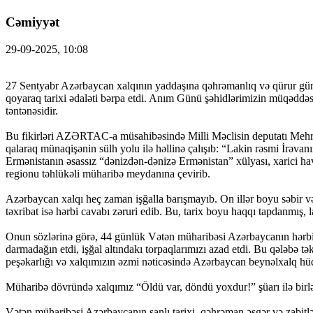
Cəmiyyət
29-09-2025, 10:08
27 Sentyabr Azərbaycan xalqının yaddaşına qəhrəmanlıq və qürur gün
qoyaraq tarixi ədaləti bərpa etdi. Anım Günü şəhidlərimizin müqəddəs 
təntənəsidir.
Bu fikirləri AZƏRTAC-a müsahibəsində Milli Məclisin deputatı Mehri
qalaraq münaqişənin sülh yolu ilə həllinə çalışıb: “Lakin rəsmi İrəvan
Ermənistanın əsassız “dənizdən-dənizə Ermənistan” xülyası, xarici hava
regionu təhlükəli müharibə meydanına çevirib.
Azərbaycan xalqı heç zaman işğalla barışmayıb. On illər boyu səbir və 
təxribat isə hərbi cavabı zəruri edib. Bu, tarix boyu haqqı tapdanmış
Onun sözlərinə görə, 44 günlük Vətən müharibəsi Azərbaycanın hərbi v
darmadağın etdi, işğal altındakı torpaqlarımızı azad etdi. Bu qələbə 
peşəkarlığı və xalqımızın əzmi nəticəsində Azərbaycan beynəlxalq hü
Müharibə dövründə xalqımız “Öldü var, döndü yoxdur!” şüarı ilə birləşə
Vətən müharibəsi Azərbaycanın şanlı tarixi, qəhrəman əsgər və zabitl