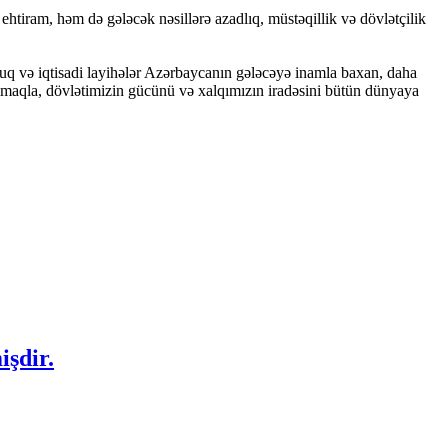
htiram, həm də gələcək nəsillərə azadlıq, müstəqillik və dövlətçilik
uluq və iqtisadi layihələr Azərbaycanın gələcəyə inamla baxan, daha
lmaqla, dövlətimizin gücünü və xalqımızın iradəsini bütün dünyaya
işdir.