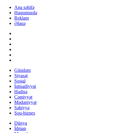
Ana səhifə
Haqqımızda
Reklam
Əlaqə
Gündəm
Siyasət
Sosial
İqtisadiyyat
Hadisə
Cəmiyyət
Mədəniyyət
Səhiyyə
Şou-biznes
Dünya
İdman