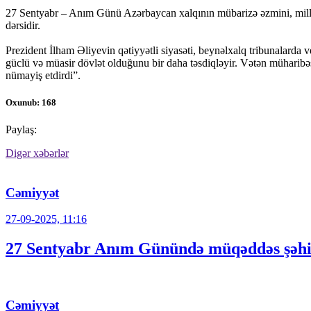
27 Sentyabr – Anım Günü Azərbaycan xalqının mübarizə əzmini, milli bi
dərsidir.
Prezident İlham Əliyevin qətiyyətli siyasəti, beynəlxalq tribunalarda 
güclü və müasir dövlət olduğunu bir daha təsdiqləyir. Vətən müharib
nümayiş etdirdi”.
Oxunub: 168
Paylaş:
Digər xəbərlər
Cəmiyyət
27-09-2025, 11:16
27 Sentyabr Anım Günündə müqəddəs şəhidlə
Cəmiyyət