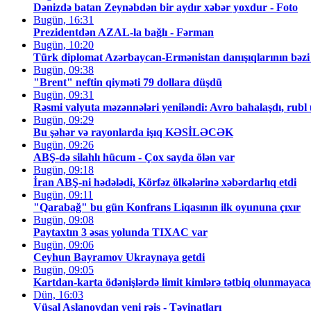
Dənizdə batan Zeynəbdən bir aydır xəbər yoxdur - Foto
Bugün, 16:31
Prezidentdən AZAL-la bağlı - Fərman
Bugün, 10:20
Türk diplomat Azərbaycan-Ermənistan danışıqlarının bəzi d
Bugün, 09:38
"Brent" neftin qiyməti 79 dollara düşdü
Bugün, 09:31
Rəsmi valyuta məzənnələri yeniləndi: Avro bahalaşdı, rubl u
Bugün, 09:29
Bu şəhər və rayonlarda işıq KƏSİLƏCƏK
Bugün, 09:26
ABŞ-də silahlı hücum - Çox sayda ölən var
Bugün, 09:18
İran ABŞ-ni hədələdi, Körfəz ölkələrinə xəbərdarlıq etdi
Bugün, 09:11
"Qarabağ" bu gün Konfrans Liqasının ilk oyununa çıxır
Bugün, 09:08
Paytaxtın 3 əsas yolunda TIXAC var
Bugün, 09:06
Ceyhun Bayramov Ukraynaya getdi
Bugün, 09:05
Kartdan-karta ödənişlərdə limit kimlərə tətbiq olunma
Dün, 16:03
Vüsal Aslanovdan yeni rəis - Təyinatları