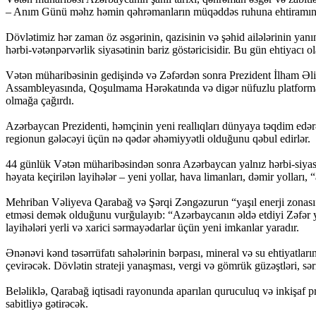
– Anım Günü məhz həmin qəhrəmanların müqəddəs ruhuna ehtiramın 
Dövlətimiz hər zaman öz əsgərinin, qazisinin və şəhid ailələrinin yanı
hərbi-vətənpərvərlik siyasətinin bariz göstəricisidir. Bu gün ehtiyacı ol
Vətən müharibəsinin gedişində və Zəfərdən sonra Prezident İlham Əli
Assambleyasında, Qoşulmama Hərəkatında və digər nüfuzlu platformalard
olmağa çağırdı.
Azərbaycan Prezidenti, həmçinin yeni reallıqları dünyaya təqdim edər
regionun gələcəyi üçün nə qədər əhəmiyyətli olduğunu qəbul edirlər.
44 günlük Vətən müharibəsindən sonra Azərbaycan yalnız hərbi-siyasi
həyata keçirilən layihələr – yeni yollar, hava limanları, dəmir yolları
Mehriban Vəliyeva Qarabağ və Şərqi Zəngəzurun “yaşıl enerji zonası” 
etməsi demək olduğunu vurğulayıb: “Azərbaycanın əldə etdiyi Zəfər yal
layihələri yerli və xarici sərmayədarlar üçün yeni imkanlar yaradır.
Ənənəvi kənd təsərrüfatı sahələrinin bərpası, mineral və su ehtiyatlar
çevirəcək. Dövlətin strateji yanaşması, vergi və gömrük güzəştləri, sər
Beləliklə, Qarabağ iqtisadi rayonunda aparılan quruculuq və inkişaf
sabitliyə gətirəcək.