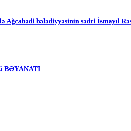
 Ağcabədi bələdiyyəsinin sədri İsmayıl Rəs
ünü BƏYANATI