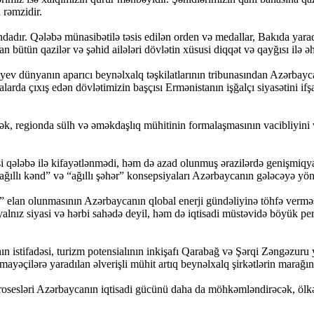
rəmzidir.
ndadır. Qələbə münasibətilə təsis edilən orden və medallar, Bakıda yarad
an bütün qazilər və şəhid ailələri dövlətin xüsusi diqqət və qayğısı ilə əh
yev dünyanın aparıcı beynəlxalq təşkilatlarının tribunasından Azərbay
a çıxış edən dövlətimizin başçısı Ermənistanın işğalçı siyasətini ifşa
ək, regionda sülh və əməkdaşlıq mühitinin formalaşmasının vacibliyini
 qələbə ilə kifayətlənmədi, həm də azad olunmuş ərazilərdə genişmiqya
, “ağıllı kənd” və “ağıllı şəhər” konsepsiyaları Azərbaycanın gələcəyə yö
elan olunmasının Azərbaycanın qlobal enerji gündəliyinə töhfə verməsi
nız siyasi və hərbi sahədə deyil, həm də iqtisadi müstəvidə böyük pers
ının istifadəsi, turizm potensialının inkişafı Qarabağ və Şərqi Zəngəzuru
mayəçilərə yaradılan əlverişli mühit artıq beynəlxalq şirkətlərin marağın
 prosesləri Azərbaycanın iqtisadi gücünü daha da möhkəmləndirəcək, öl