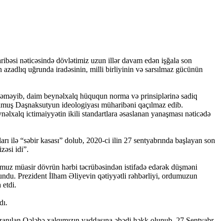
əsi nəticəsində dövlətimiz uzun illər davam edən işğala son
azadlıq uğrunda iradəsinin, milli birliyinin və sarsılmaz gücünün
təməyib, daim beynəlxalq hüququn norma və prinsiplərinə sadiq
qurulmuş Daşnaksutyun ideologiyası müharibəni qaçılmaz edib.
nəlxalq ictimaiyyətin ikili standartlara əsaslanan yanaşması nəticədə
rı ilə “səbir kasası” dolub, 2020-ci ilin 27 sentyabrında başlayan son
zəsi idi”.
dumuz müasir dövrün hərbi təcrübəsindən istifadə edərək düşməni
undu. Prezident İlham Əliyevin qətiyyətli rəhbərliyi, ordumuzun
 etdi.
dı.
qazanılan Qələbə xalqımızın yaddaşına əbədi həkk olunub. 27 Sentyabr