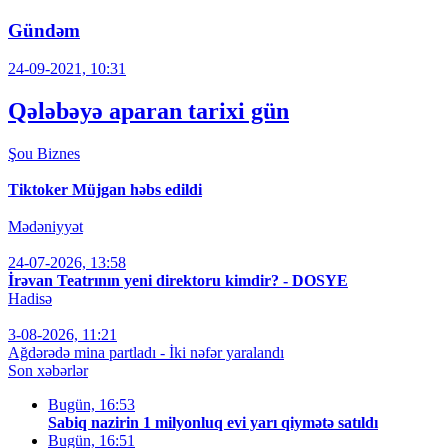
Gündəm
24-09-2021, 10:31
Qələbəyə aparan tarixi gün
Şou
Biznes
Tiktoker Müjgan həbs edildi
Mədəniyyət
24-07-2026, 13:58
İrəvan Teatrının yeni direktoru kimdir? - DOSYE
Hadisə
3-08-2026, 11:21
Ağdərədə mina partladı - İki nəfər yaralandı
Son xəbərlər
Bugün, 16:53
Sabiq nazirin 1 milyonluq evi yarı qiymətə satıldı
Bugün, 16:51