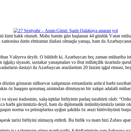
ü kimi həkk olunub. Məhz həmin gün başlanan 44 günlük Vətən müharib
xatirəsinə dərin ehtiramın ifadəsi olmaqla yanaşı, həm də Azərbaycanın 
ban Vəliyeva deyib. O bildirib ki, Azərbaycan heç zaman müharibə is
ın işğalçı siyasəti, saxtakar yanaşmaları və ifrat millətçilik üzərində 
darların dəstəyi ilə Azərbaycan ərazilərinin 20 faizini işğal etməsi, bey
dözüm göstərən sülhsevər xalqımızın ermənilərin ardıcıl hərbi təxribatla
, lakin öz haqqını qorumaq əzmindən dönməyən bir xalqın ədalətli mübari
ə siyasi iradəsinin, xalq-iqtidar birliyinin parlaq təzahürü olub: “Or
təkcə hərbi gücümüzlə deyil, həm də diplomatik üstünlüyümüzlə təmin ol
ququn norma və prinsiplərinə uyğun şəkildə öz ərazi bütövlüyünü bərpa
rək tarixi birliyini nümayiş etdirdi. Bu birlik və inam bizi Zəfərə apar
ərimiz isə xalqımızın qürur mənbəyidir. Şəhidlərimizin qanı bahasına 