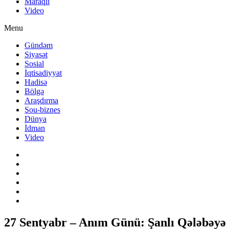
Maraqlı
Video
Menu
Gündəm
Siyasət
Sosial
İqtisadiyyat
Hadisə
Bölgə
Araşdırma
Şou-biznes
Dünya
İdman
Video
27 Sentyabr – Anım Günü: Şanlı Qələbəyə 