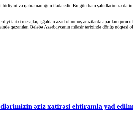
rliyini və qəhrəmanlığını ifadə edir. Bu gün həm şəhidlərimizə dərin e
verdiyi tarixi mesajlar, işğaldan azad olunmuş ərazilərdə aparılan quruc
əsində qazanılan Qələbə Azərbaycanın müasir tarixində dönüş nöqtəsi o
rimizin əziz xatirəsi ehtiramla yad edilm