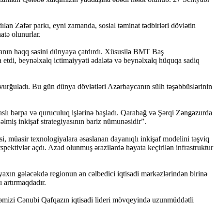
ılan Zəfər parkı, eyni zamanda, sosial təminat tədbirləri dövlətin
atə olunurlar.
canın haqq səsini dünyaya çatdırdı. Xüsusilə BMT Baş
 etdi, beynəlxalq ictimaiyyəti ədalətə və beynəlxalq hüquqa sadiq
 vurğuladı. Bu gün dünya dövlətləri Azərbaycanın sülh təşəbbüslərinin
slı bərpa və quruculuq işlərinə başladı. Qarabağ və Şərqi Zəngəzurda
nəlmiş inkişaf strategiyasının bariz nümunəsidir”.
, müasir texnologiyalara əsaslanan dayanıqlı inkişaf modelini təşviq
pektivlər açdı. Azad olunmuş ərazilərdə həyata keçirilən infrastruktur
 yaxın gələcəkdə regionun ən cəlbedici iqtisadi mərkəzlərindən birinə
ı artırmaqdadır.
kəmizi Cənubi Qafqazın iqtisadi lideri mövqeyində uzunmüddətli