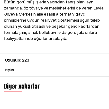
Bütün görülmüş işlərlə yaxından tanış olan, eyni
zamanda, öz tövsiyə və məsləhətlərini də verən Leyla
Əliyeva Mərkəzin ailə əsaslı alternativ qayğı
prinsiplərinə uyğun fəaliyyət göstərməsi üçün tələb
olunan yüksəkixtisaslı və peşəkar gənc kadrlardan
formalaşmış əmək kollektivi ilə də görüşüb, onlara
fəaliyyətlərində uğurlar arzulayıb.
Oxunub: 223
Paylaş:
Digər xəbərlər