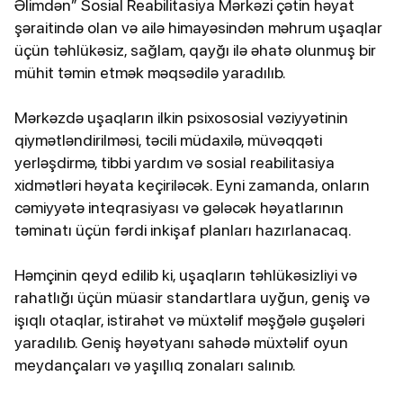
Əlimdən” Sosial Reabilitasiya Mərkəzi çətin həyat
şəraitində olan və ailə himayəsindən məhrum uşaqlar
üçün təhlükəsiz, sağlam, qayğı ilə əhatə olunmuş bir
mühit təmin etmək məqsədilə yaradılıb.
Mərkəzdə uşaqların ilkin psixososial vəziyyətinin
qiymətləndirilməsi, təcili müdaxilə, müvəqqəti
yerləşdirmə, tibbi yardım və sosial reabilitasiya
xidmətləri həyata keçiriləcək. Eyni zamanda, onların
cəmiyyətə inteqrasiyası və gələcək həyatlarının
təminatı üçün fərdi inkişaf planları hazırlanacaq.
Həmçinin qeyd edilib ki, uşaqların təhlükəsizliyi və
rahatlığı üçün müasir standartlara uyğun, geniş və
işıqlı otaqlar, istirahət və müxtəlif məşğələ guşələri
yaradılıb. Geniş həyətyanı sahədə müxtəlif oyun
meydançaları və yaşıllıq zonaları salınıb.