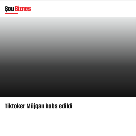
Şou
Biznes
Tiktoker Müjgan həbs edildi