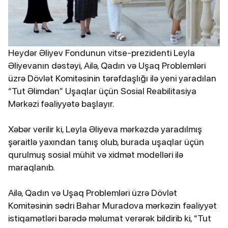
Heydər Əliyev Fondunun vitse-prezidenti Leyla
Əliyevanın dəstəyi, Ailə, Qadın və Uşaq Problemləri
üzrə Dövlət Komitəsinin tərəfdaşlığı ilə yeni yaradılan
“Tut Əlimdən” Uşaqlar üçün Sosial Reabilitasiya
Mərkəzi fəaliyyətə başlayır.
Xəbər verilir ki, Leyla Əliyeva mərkəzdə yaradılmış
şəraitlə yaxından tanış olub, burada uşaqlar üçün
qurulmuş sosial mühit və xidmət modelləri ilə
maraqlanıb.
Ailə, Qadın və Uşaq Problemləri üzrə Dövlət
Komitəsinin sədri Bahar Muradova mərkəzin fəaliyyət
istiqamətləri barədə məlumat verərək bildirib ki, “Tut