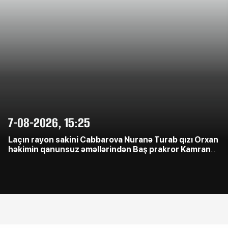
7-08-2026, 15:25
Laçın rayon sakini Cabbarova Nuranə Turab qızı Orxan
həkimin qanunsuz əməllərindən Baş prakror Kamran
Əliyevə çağrış etdi