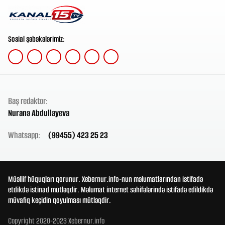
Sosial şəbəkələrimiz:
Baş redaktor:
Nuranə Abdullayeva
Whatsapp:
(99455) 423 25 23
Müəllif hüquqları qorunur. Xebernur.info-nun məlumatlarından istifadə
etdikdə istinad mütləqdir. Məlumat internet səhifələrində istifadə edildikdə
müvafiq keçidin qoyulması mütləqdir.
Copyright 2020-2023 Xebernur.info