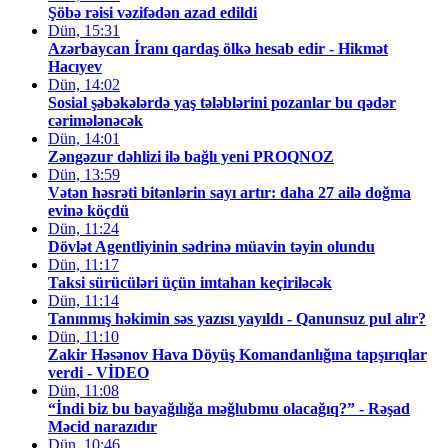
Şöbə rəisi vəzifədən azad edildi
Dün, 15:31
Azərbaycan İranı qardaş ölkə hesab edir - Hikmət
Hacıyev
Dün, 14:02
Sosial şəbəkələrdə yaş tələblərini pozanlar bu qədər
cərimələnəcək
Dün, 14:01
Zəngəzur dəhlizi ilə bağlı yeni PROQNOZ
Dün, 13:59
Vətən həsrəti bitənlərin sayı artır: daha 27 ailə doğma
evinə köçdü
Dün, 11:24
Dövlət Agentliyinin sədrinə müavin təyin olundu
Dün, 11:17
Taksi sürücüləri üçün imtahan keçiriləcək
Dün, 11:14
Tanınmış həkimin səs yazısı yayıldı - Qanunsuz pul alır?
Dün, 11:10
Zakir Həsənov Hava Döyüş Komandanlığına tapşırıqlar
verdi - VİDEO
Dün, 11:08
“İndi biz bu bayağılığa məğlubmu olacağıq?” - Rəşad
Məcid narazıdır
Dün, 10:46