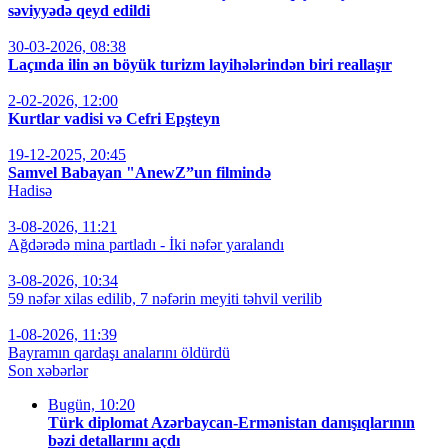
səviyyədə qeyd edildi
30-03-2026, 08:38
Laçında ilin ən böyük turizm layihələrindən biri reallaşır
2-02-2026, 12:00
Kurtlar vadisi və Cefri Epşteyn
19-12-2025, 20:45
Samvel Babayan "AnewZ”un filmində
Hadisə
3-08-2026, 11:21
Ağdərədə mina partladı - İki nəfər yaralandı
3-08-2026, 10:34
59 nəfər xilas edilib, 7 nəfərin meyiti təhvil verilib
1-08-2026, 11:39
Bayramın qardaşı analarını öldürdü
Son xəbərlər
Bugün, 10:20
Türk diplomat Azərbaycan-Ermənistan danışıqlarının
bəzi detallarını açdı