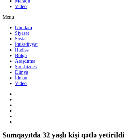
Maraqlı
Video
Menu
Gündəm
Siyasət
Sosial
İqtisadiyyat
Hadisə
Bölgə
Araşdırma
Şou-biznes
Dünya
İdman
Video
Sumqayıtda 32 yaşlı kişi qətlə yetirildi