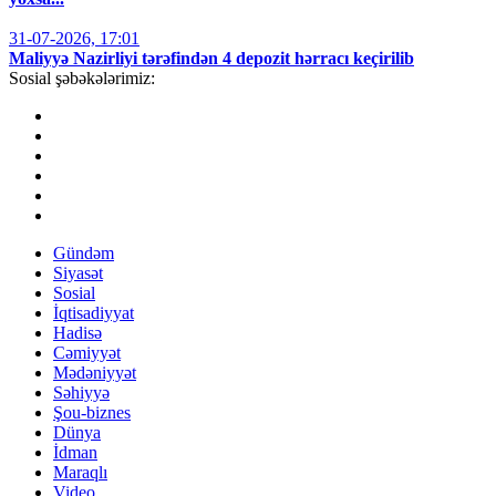
31-07-2026, 17:01
Maliyyə Nazirliyi tərəfindən 4 depozit hərracı keçirilib
Sosial şəbəkələrimiz:
Gündəm
Siyasət
Sosial
İqtisadiyyat
Hadisə
Cəmiyyət
Mədəniyyət
Səhiyyə
Şou-biznes
Dünya
İdman
Maraqlı
Video