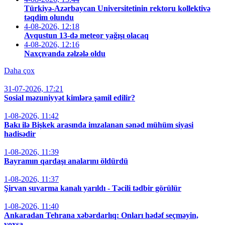
Türkiyə-Azərbaycan Universitetinin rektoru kollektivə
təqdim olundu
4-08-2026, 12:18
Avqustun 13-də meteor yağışı olacaq
4-08-2026, 12:16
Naxçıvanda zəlzələ oldu
Daha çox
31-07-2026, 17:21
Sosial məzuniyyət kimlərə şamil edilir?
1-08-2026, 11:42
Bakı ilə Bişkek arasında imzalanan sənəd mühüm siyasi
hadisədir
1-08-2026, 11:39
Bayramın qardaşı analarını öldürdü
1-08-2026, 11:37
Şirvan suvarma kanalı yarıldı - Təcili tədbir görülür
1-08-2026, 11:40
Ankaradan Tehrana xəbərdarlıq: Onları hədəf seçməyin,
yoxsa...