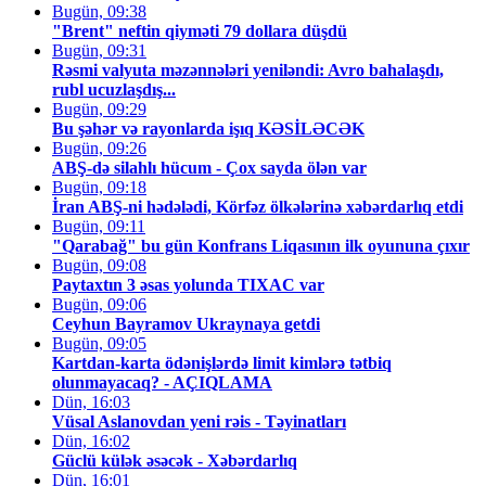
Bugün, 09:38
"Brent" neftin qiyməti 79 dollara düşdü
Bugün, 09:31
Rəsmi valyuta məzənnələri yeniləndi: Avro bahalaşdı,
rubl ucuzlaşdış...
Bugün, 09:29
Bu şəhər və rayonlarda işıq KƏSİLƏCƏK
Bugün, 09:26
ABŞ-də silahlı hücum - Çox sayda ölən var
Bugün, 09:18
İran ABŞ-ni hədələdi, Körfəz ölkələrinə xəbərdarlıq etdi
Bugün, 09:11
"Qarabağ" bu gün Konfrans Liqasının ilk oyununa çıxır
Bugün, 09:08
Paytaxtın 3 əsas yolunda TIXAC var
Bugün, 09:06
Ceyhun Bayramov Ukraynaya getdi
Bugün, 09:05
Kartdan-karta ödənişlərdə limit kimlərə tətbiq
olunmayacaq? - AÇIQLAMA
Dün, 16:03
Vüsal Aslanovdan yeni rəis - Təyinatları
Dün, 16:02
Güclü külək əsəcək - Xəbərdarlıq
Dün, 16:01