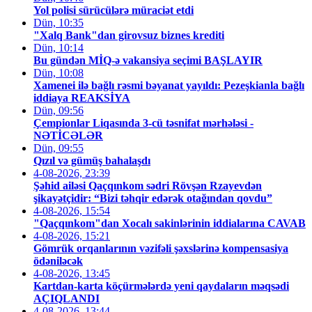
Yol polisi sürücülərə müraciət etdi
Dün, 10:35
"Xalq Bank"dan girovsuz biznes krediti
Dün, 10:14
Bu gündən MİQ-ə vakansiya seçimi BAŞLAYIR
Dün, 10:08
Xamenei ilə bağlı rəsmi bəyanat yayıldı: Pezeşkianla bağlı
iddiaya REAKSİYA
Dün, 09:56
Çempionlar Liqasında 3-cü təsnifat mərhələsi -
NƏTİCƏLƏR
Dün, 09:55
Qızıl və gümüş bahalaşdı
4-08-2026, 23:39
Şəhid ailəsi Qaçqınkom sədri Rövşən Rzayevdən
şikayətçidir: “Bizi təhqir edərək otağından qovdu”
4-08-2026, 15:54
"Qaçqınkom"dan Xocalı sakinlərinin iddialarına CAVAB
4-08-2026, 15:21
Gömrük orqanlarının vəzifəli şəxslərinə kompensasiya
ödəniləcək
4-08-2026, 13:45
Kartdan-karta köçürmələrdə yeni qaydaların məqsədi
AÇIQLANDI
4-08-2026, 13:44