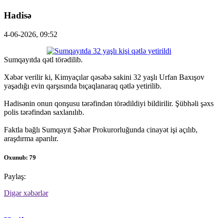
Hadisə
4-06-2026, 09:52
Sumqayıtda qətl törədilib.
Xəbər verilir ki, Kimyaçılar qəsəbə sakini 32 yaşlı Urfan Baxışov
yaşadığı evin qarşısında bıçaqlanaraq qətlə yetirilib.
Hadisənin onun qonşusu tərəfindən törədildiyi bildirilir. Şübhəli şəxs
polis tərəfindən saxlanılıb.
Faktla bağlı Sumqayıt Şəhər Prokurorluğunda cinayət işi açılıb,
araşdırma aparılır.
Oxunub: 79
Paylaş:
Digər xəbərlər