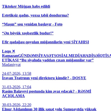
Tiktoker Müjgan həbs edildi
Estetiksiz qadın, yoxsa təbii dondurma?
“Maşın” şou yenidən başlayır - Foto
“Ən böyük xoşbəxtlik budur!”
Efir qadağası qoyulan müğənnilərin yeni SİYAHISI
Loqo ✕
RamazanGÜNDƏMSİYASƏTSOSİALMEDİAHADİSƏİQT
ETİKASI “Bu siyahıda yaddan çıxan müğənnilər var”
Mədəniyyət
24-07-2026, 13:58
İrəvan Teatrının yeni direktoru kimdir? - DOSYE
31-03-2026, 17:04
Rasim Balayevi postunda kim əvəz edəcək? - RƏSMİ
AÇIQLAMA
30-03-2026, 22:20
Elnur Ağdamlının 30 illik sənət yolu Sumqayıtda yüksək