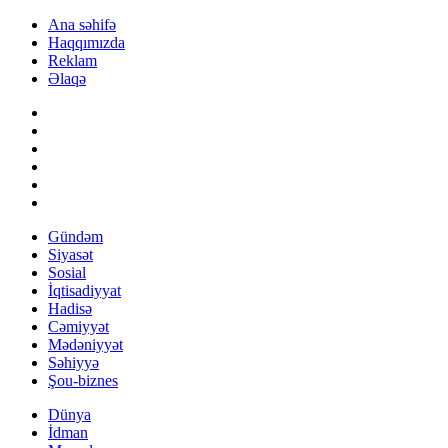
Ana səhifə
Haqqımızda
Reklam
Əlaqə
Gündəm
Siyasət
Sosial
İqtisadiyyat
Hadisə
Cəmiyyət
Mədəniyyət
Səhiyyə
Şou-biznes
Dünya
İdman