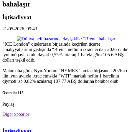
bahalaşır
İqtisadiyyat
21-05-2026, 09:43
"ICE London" qitələrarası birjasında keçirilən ticarət
əməliyyatlarının gedişində “Brent” neftinin ixracına dair 2026-cı ilin
iyul müqaviləsinin dəyəri 0,55% artaraq 1 barelə görə 105.6 ABŞ
dolları təşkil edib.
Məlumatıa görə, Nyu-Yorkun "NYMEX" əmtəə birjasında 2026-cı
ilin iyun ayında ixrac etməklə "WTI" markalı neftin 1 barelinin
qiyməti isə 0,82% azalaraq 107.77 ABŞ dollarına bərabər olub.
Oxunub: 118
Paylaş:
Digər xəbərlər
İqtisadiyyat