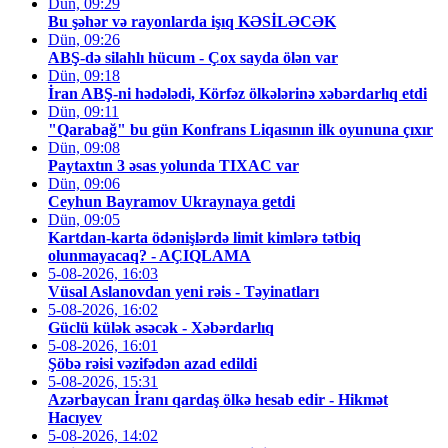
Dün, 09:29
Bu şəhər və rayonlarda işıq KƏSİLƏCƏK
Dün, 09:26
ABŞ-də silahlı hücum - Çox sayda ölən var
Dün, 09:18
İran ABŞ-ni hədələdi, Körfəz ölkələrinə xəbərdarlıq etdi
Dün, 09:11
"Qarabağ" bu gün Konfrans Liqasının ilk oyununa çıxır
Dün, 09:08
Paytaxtın 3 əsas yolunda TIXAC var
Dün, 09:06
Ceyhun Bayramov Ukraynaya getdi
Dün, 09:05
Kartdan-karta ödənişlərdə limit kimlərə tətbiq
olunmayacaq? - AÇIQLAMA
5-08-2026, 16:03
Vüsal Aslanovdan yeni rəis - Təyinatları
5-08-2026, 16:02
Güclü külək əsəcək - Xəbərdarlıq
5-08-2026, 16:01
Şöbə rəisi vəzifədən azad edildi
5-08-2026, 15:31
Azərbaycan İranı qardaş ölkə hesab edir - Hikmət
Hacıyev
5-08-2026, 14:02