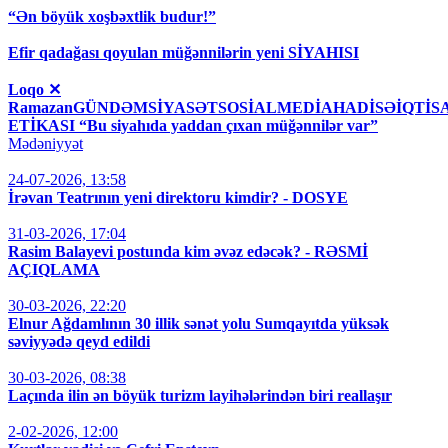
“Ən böyük xoşbəxtlik budur!”
Efir qadağası qoyulan müğənnilərin yeni SİYAHISI
Loqo ✕
RamazanGÜNDƏMSİYASƏTSOSİALMEDİAHADİSƏİQT
ETİKASI “Bu siyahıda yaddan çıxan müğənnilər var”
Mədəniyyət
24-07-2026, 13:58
İrəvan Teatrının yeni direktoru kimdir? - DOSYE
31-03-2026, 17:04
Rasim Balayevi postunda kim əvəz edəcək? - RƏSMİ
AÇIQLAMA
30-03-2026, 22:20
Elnur Ağdamlının 30 illik sənət yolu Sumqayıtda yüksək
səviyyədə qeyd edildi
30-03-2026, 08:38
Laçında ilin ən böyük turizm layihələrindən biri reallaşır
2-02-2026, 12:00