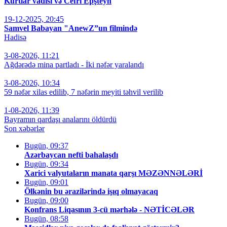
Kurtlar vadisi və Cefri Epşteyn
19-12-2025, 20:45
Samvel Babayan "AnewZ”un filmində
Hadisə
3-08-2026, 11:21
Ağdərədə mina partladı - İki nəfər yaralandı
3-08-2026, 10:34
59 nəfər xilas edilib, 7 nəfərin meyiti təhvil verilib
1-08-2026, 11:39
Bayramın qardaşı analarını öldürdü
Son xəbərlər
Bugün, 09:37
Azərbaycan nefti bahalaşdı
Bugün, 09:34
Xarici valyutaların manata qarşı MƏZƏNNƏLƏRİ
Bugün, 09:01
Ölkənin bu ərazilərində işıq olmayacaq
Bugün, 09:00
Konfrans Liqasının 3-cü mərhələ - NƏTİCƏLƏR
Bugün, 08:58