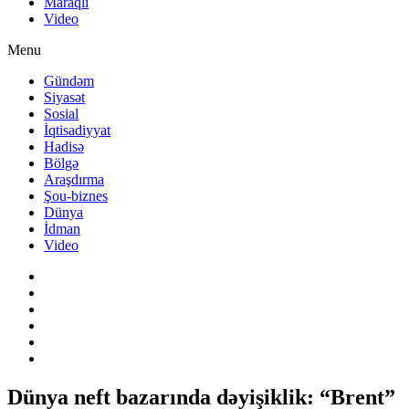
Maraqlı
Video
Menu
Gündəm
Siyasət
Sosial
İqtisadiyyat
Hadisə
Bölgə
Araşdırma
Şou-biznes
Dünya
İdman
Video
Dünya neft bazarında dəyişiklik: “Brent”