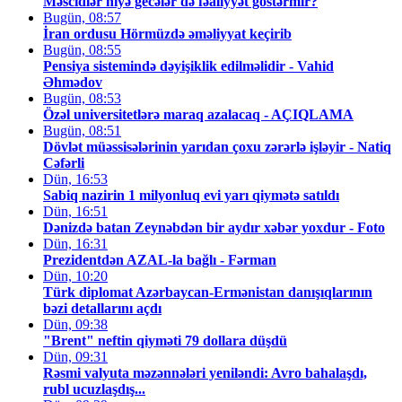
Məscidlər niyə gecələr də fəaliyyət göstərmir?
Bugün, 08:57
İran ordusu Hörmüzdə əməliyyat keçirib
Bugün, 08:55
Pensiya sistemində dəyişiklik edilməlidir - Vahid
Əhmədov
Bugün, 08:53
Özəl universitetlərə maraq azalacaq - AÇIQLAMA
Bugün, 08:51
Dövlət müəssisələrinin yarıdan çoxu zərərlə işləyir - Natiq
Cəfərli
Dün, 16:53
Sabiq nazirin 1 milyonluq evi yarı qiymətə satıldı
Dün, 16:51
Dənizdə batan Zeynəbdən bir aydır xəbər yoxdur - Foto
Dün, 16:31
Prezidentdən AZAL-la bağlı - Fərman
Dün, 10:20
Türk diplomat Azərbaycan-Ermənistan danışıqlarının
bəzi detallarını açdı
Dün, 09:38
"Brent" neftin qiyməti 79 dollara düşdü
Dün, 09:31
Rəsmi valyuta məzənnələri yeniləndi: Avro bahalaşdı,
rubl ucuzlaşdış...