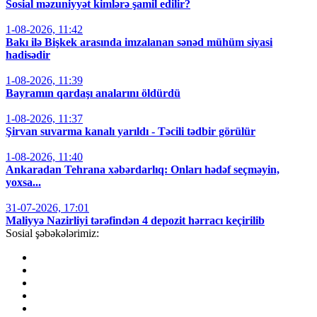
Sosial məzuniyyət kimlərə şamil edilir?
1-08-2026, 11:42
Bakı ilə Bişkek arasında imzalanan sənəd mühüm siyasi
hadisədir
1-08-2026, 11:39
Bayramın qardaşı analarını öldürdü
1-08-2026, 11:37
Şirvan suvarma kanalı yarıldı - Təcili tədbir görülür
1-08-2026, 11:40
Ankaradan Tehrana xəbərdarlıq: Onları hədəf seçməyin,
yoxsa...
31-07-2026, 17:01
Maliyyə Nazirliyi tərəfindən 4 depozit hərracı keçirilib
Sosial şəbəkələrimiz: