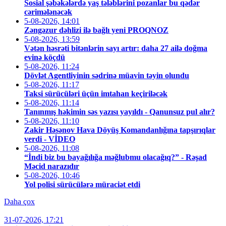
Sosial şəbəkələrdə yaş tələblərini pozanlar bu qədər
cərimələnəcək
5-08-2026, 14:01
Zəngəzur dəhlizi ilə bağlı yeni PROQNOZ
5-08-2026, 13:59
Vətən həsrəti bitənlərin sayı artır: daha 27 ailə doğma
evinə köçdü
5-08-2026, 11:24
Dövlət Agentliyinin sədrinə müavin təyin olundu
5-08-2026, 11:17
Taksi sürücüləri üçün imtahan keçiriləcək
5-08-2026, 11:14
Tanınmış həkimin səs yazısı yayıldı - Qanunsuz pul alır?
5-08-2026, 11:10
Zakir Həsənov Hava Döyüş Komandanlığına tapşırıqlar
verdi - VİDEO
5-08-2026, 11:08
“İndi biz bu bayağılığa məğlubmu olacağıq?” - Rəşad
Məcid narazıdır
5-08-2026, 10:46
Yol polisi sürücülərə müraciət etdi
Daha çox
31-07-2026, 17:21