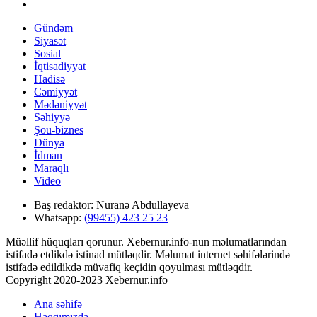
Gündəm
Siyasət
Sosial
İqtisadiyyat
Hadisə
Cəmiyyət
Mədəniyyət
Səhiyyə
Şou-biznes
Dünya
İdman
Maraqlı
Video
Baş redaktor:
Nuranə Abdullayeva
Whatsapp:
(99455) 423 25 23
Müəllif hüquqları qorunur. Xebernur.info-nun məlumatlarından
istifadə etdikdə istinad mütləqdir. Məlumat internet səhifələrində
istifadə edildikdə müvafiq keçidin qoyulması mütləqdir.
Copyright 2020-2023 Xebernur.info
Ana səhifə
Haqqımızda