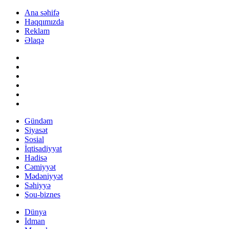
Ana səhifə
Haqqımızda
Reklam
Əlaqə
Gündəm
Siyasət
Sosial
İqtisadiyyat
Hadisə
Cəmiyyət
Mədəniyyət
Səhiyyə
Şou-biznes
Dünya
İdman