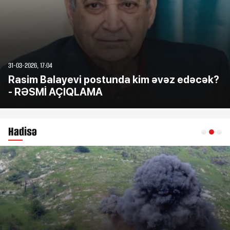
31-03-2026, 17:04
Rasim Balayevi postunda kim əvəz edəcək?
- RƏSMİ AÇIQLAMA
Hadisə