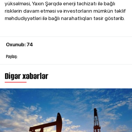
yüksəlməsi, Yaxın Şərqdə enerji təchizatı ilə bağlı
risklərin davam etməsi və investorların mümkün təklif
məhdudiyyətləri ilə bağlı narahatlıqları təsir göstərib.
Oxunub: 74
Paylaş:
Digər xəbərlər