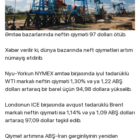
Əmtəə bazarlarında neftin qiyməti 97 dolları ötüb.
Xəbər verilir ki, dünya bazarında neft qiymətləri artım
nümayiş etdirib.
Nyu-Yorkun NYMEX əmtəə birjasında iyul tədarüklü
WTI markalı neftin qiyməti 1,30% və ya 1,22 ABŞ
dolları artaraq bir barel üçün 94,98 dollara yüksəlib.
Londonun ICE birjasında avqust tədarüklü Brent
markalı neftin qiyməti isə 1,14% və ya 1,09 ABŞ dolları
artaraq 97,09 dollar təşkil edib.
Qiymət artımına ABŞ-İran gərginliyinin yenidən