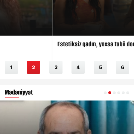
Estetiksiz qadın, yoxsa təbii dondurma?
1
2
3
4
5
6
Mədəniyyət