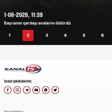
1-08-2026, 11:39
Bayramın qardaşı analarını öldürdü
1
2
3
4
5
6
Sosial şəbəkələrimiz:
Baş redaktor: