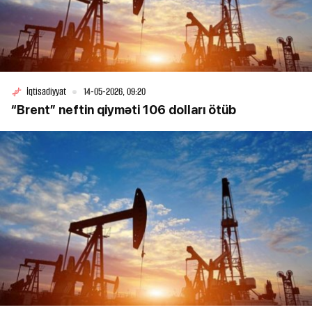
İqtisadiyyat
14-05-2026, 09:20
“Brent” neftin qiyməti 106 dolları ötüb