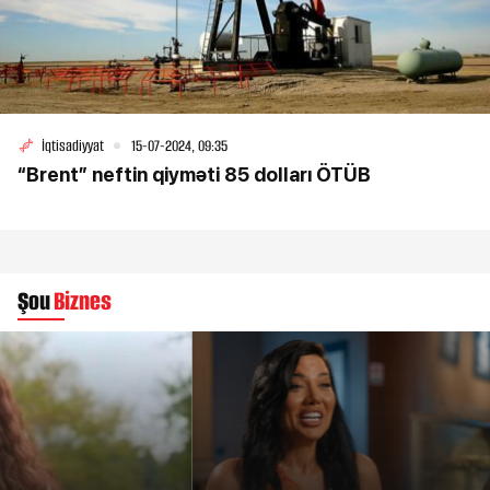
İqtisadiyyat
15-07-2024, 09:35
“Brent” neftin qiyməti 85 dolları ÖTÜB
Şou
Biznes