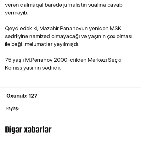
verən qalmaqal barədə jurnalistin sualına cavab
verməyib.
Qeyd edək ki, Məzahir Pənahovun yenidən MSK
sədrliyinə namizəd olmayacağı və yaşının çox olması
ilə bağlı məlumatlar yayılmışdı.
75 yaşlı M.Pənahov 2000-ci ildən Mərkəzi Seçki
Komissiyasının sədridir.
Oxunub: 127
Paylaş:
Digər xəbərlər