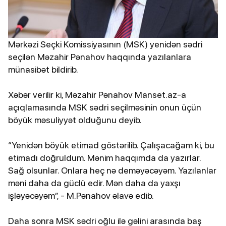
Mərkəzi Seçki Komissiyasının (MSK) yenidən sədri
seçilən Məzahir Pənahov haqqında yazılanlara
münasibət bildirib.
Xəbər verilir ki, Məzahir Pənahov Manset.az-a
açıqlamasında MSK sədri seçilməsinin onun üçün
böyük məsuliyyət olduğunu deyib.
“Yenidən böyük etimad göstərilib. Çalışacağam ki, bu
etimadı doğruldum. Mənim haqqımda da yazırlar.
Sağ olsunlar. Onlara heç nə deməyəcəyəm. Yazılanlar
məni daha da güclü edir. Mən daha da yaxşı
işləyəcəyəm”, - M.Pənahov əlavə edib.
Daha sonra MSK sədri oğlu ilə gəlini arasında baş