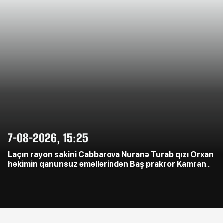
7-08-2026, 15:25
Laçın rayon sakini Cabbarova Nuranə Turab qızı Orxan
həkimin qanunsuz əməllərindən Baş prakror Kamran
Əliyevə çağrış etdi