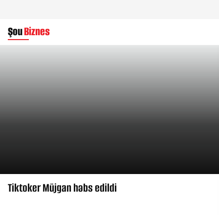
Şou
Biznes
Tiktoker Müjgan həbs edildi