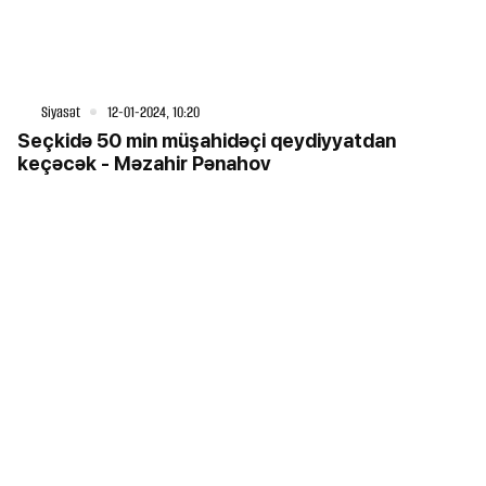
Siyasət
12-01-2024, 10:20
Seçkidə 50 min müşahidəçi qeydiyyatdan
keçəcək - Məzahir Pənahov