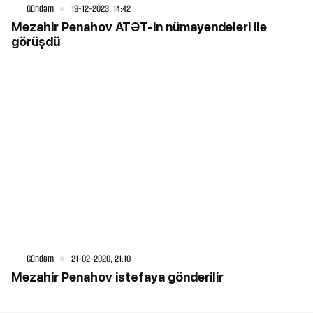
Gündəm
19-12-2023, 14:42
Məzahir Pənahov ATƏT-in nümayəndələri ilə
görüşdü
Gündəm
21-02-2020, 21:10
Məzahir Pənahov istefaya göndərilir