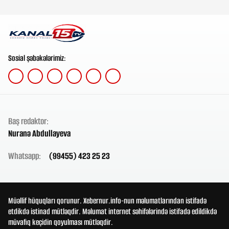
Sosial şəbəkələrimiz:
Baş redaktor:
Nuranə Abdullayeva
Whatsapp:
(99455) 423 25 23
Müəllif hüquqları qorunur. Xebernur.info-nun məlumatlarından istifadə
etdikdə istinad mütləqdir. Məlumat internet səhifələrində istifadə edildikdə
müvafiq keçidin qoyulması mütləqdir.