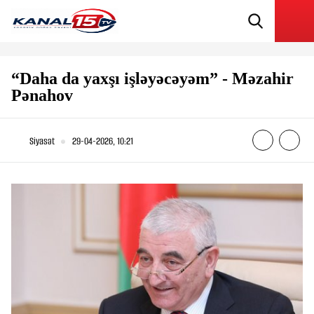
“Daha da yaxşı işləyəcəyəm” - Məzahir
Pənahov
Siyasət
29-04-2026, 10:21