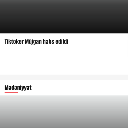
Tiktoker Müjgan həbs edildi
Mədəniyyət