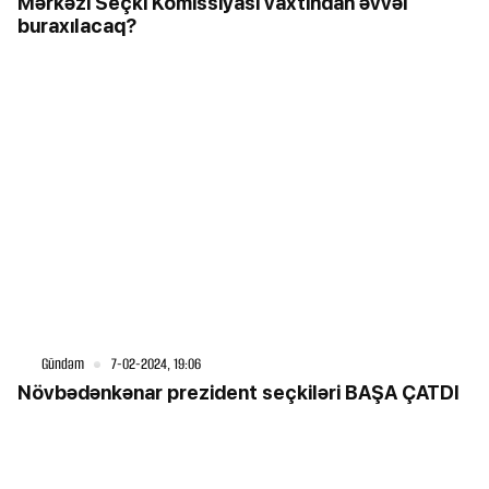
Mərkəzi Seçki Komissiyası vaxtından əvvəl
buraxılacaq?
Gündəm
7-02-2024, 19:06
Növbədənkənar prezident seçkiləri BAŞA ÇATDI