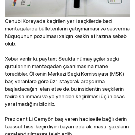
Cənubi Koreyada keçirilən yerli seçkilərdə bəzi
məntəqələrdə bülletenlərin çatışmaması və səsvermə
hüququnun pozulması xalqın kəskin etirazına səbəb
olub.
Xəbər verilir ki, paytaxt Seulda nümayişçilər seçki
qutularının məntəqədən çıxarılmasına mane
törədiblər. Ölkənin Mərkəzi Seçki Komissiyası (MSK)
baş verənlərə görə üzr istəyərək araşdırma
başladacağını elan etsə də, bu insidentin seçkilərin
təxirə salınması və ya yenidən keçirilməsi üçün əsas
yaratmadığını bildirib.
Prezident Li Cemyön baş verən hadisə ilə bağlı dərin
təəssüf hissi keçirdiyini bəyan edərək, məsul şəxslərin
cəzalandırılmasını tələb edib.