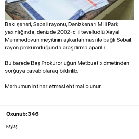
Bakı şəhəri, Səbail rayonu, Dənizkənarı Milli Park
yaxınlığında, dənizdə 2002-ci il təvəllüdlü Xəyal
Məmmədovun meyitinin aşkarlanması ilə bağlı Səbail
rayon prokurorluğunda araşdırma aparılır.
Bu barədə Baş Prokurorluğun Mətbuat xidmətindən
sorğuya cavab olaraq bildirilib.
Mərhumun intihar etməsi ehtimal olunur.
Oxunub: 346
Paylaş: