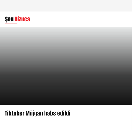
Şou
Biznes
Tiktoker Müjgan həbs edildi