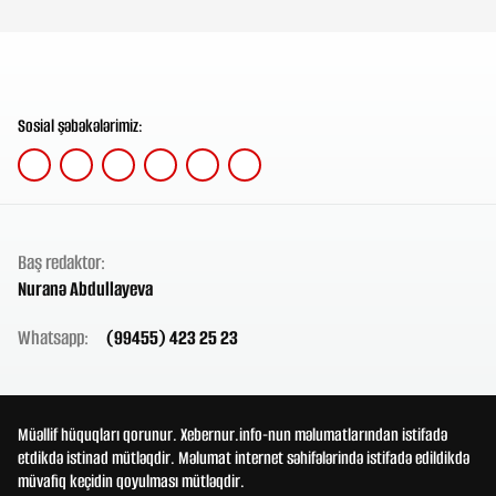
Sosial şəbəkələrimiz:
Baş redaktor:
Nuranə Abdullayeva
Whatsapp:
(99455) 423 25 23
Müəllif hüquqları qorunur. Xebernur.info-nun məlumatlarından istifadə
etdikdə istinad mütləqdir. Məlumat internet səhifələrində istifadə edildikdə
müvafiq keçidin qoyulması mütləqdir.