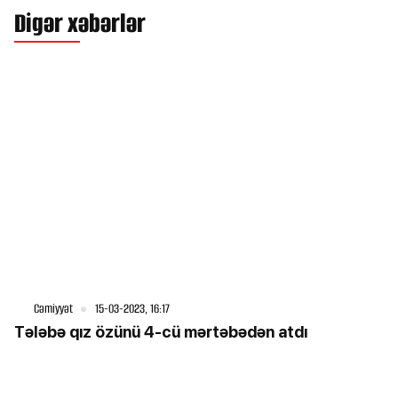
Digər xəbərlər
Cəmiyyət
15-03-2023, 16:17
Tələbə qız özünü 4-cü mərtəbədən atdı