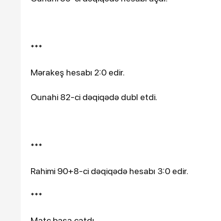
***
Mərakeş hesabı 2:0 edir.
Ounahi 82-ci dəqiqədə dubl etdi.
***
Rahimi 90+8-ci dəqiqədə hesabı 3:0 edir.
***
Matç başa çatdı.