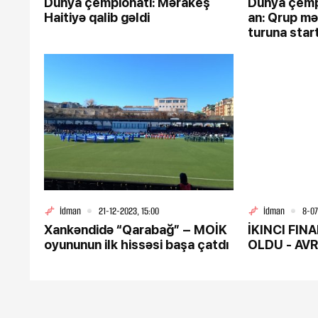
Dünya çempionatı: Mərakeş
Dünya çempi
Haitiyə qalib gəldi
an: Qrup mə
turuna start
İdman
21-12-2023, 15:00
İdman
8-07
Xankəndidə “Qarabağ” – MOİK
İKINCI FIN
oyununun ilk hissəsi başa çatdı
OLDU - AV