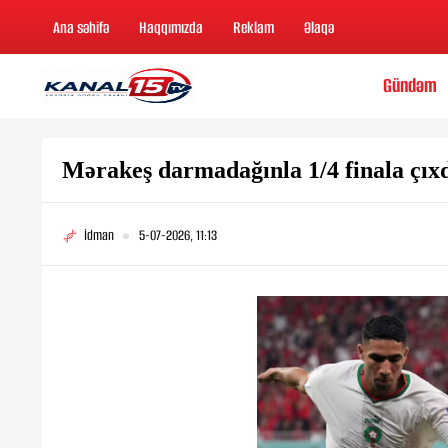
Ana səhifə
Haqqımızda
Reklam
Əlaqə
Gündəm
Mərakeş darmadağınla 1/4 finala çıxd
İdman
5-07-2026, 11:13