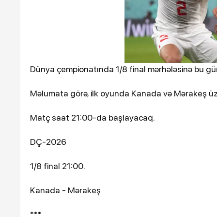
Loqo ✕
RamazanGÜNDƏMSİYASƏ
DİSƏİQTİSADİYYATMƏDƏ
9DÜNYAMARAQLITƏHLİLD
ƏLAQƏPEŞƏ ETİKASI “Bu 
çıxan müğənnilər var”
Dünya çempionatında 1/8 final mərhələsinə bu gün
Məlumata görə, ilk oyunda Kanada və Mərakeş üz
Matç saat 21:00-da başlayacaq.
DÇ-2026
1/8 final 21:00.
19-12-2025, 20:45
Samvel Babayan "An
Kanada - Mərakeş
filmində
***