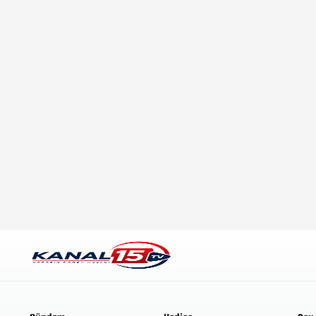
31-07-2026, 17:01
Maliyyə Nazirliyi tərəfindən
hərracı keçirilib