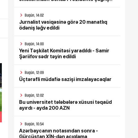
etdi
Bugün, 14:02
Jurnalist vəsiqəsinə görə 20 manatlıq
ödəniş ləğv edildi
Bugün, 14:00
Yeni Təşkilat Komitəsi yaradıldı - Samir
Şəriifov sədr təyin edildi
Bugün, 12:09
Üçtərəfli müdafiə sazişi imzalayacaqlar
Bugün, 12:02
Bu universitet tələbələrə xüsusi təqaüd
ayırdı - ayda 200 AZN
Bugün, 10:54
Azərbaycanın notasından sonra -
Gürcüstan XİN-dən açıqlama