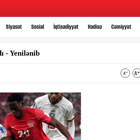
Siyasət
Sosial
İqtisadiyyat
Hadisə
Cəmiyyət
ı - Yenilənib