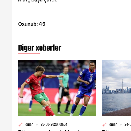
Oxunub: 45
Digər xəbərlər
İdman
25-06-2026, 08:54
İdman
24-0