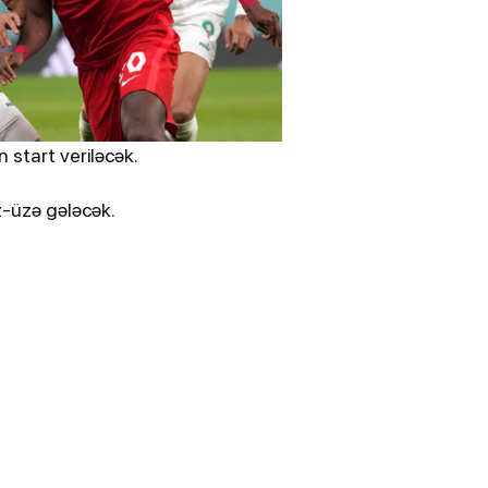
Tiktoker Müjgan həbs edildi
TSOSİALMEDİAHA
NİYYƏTİDMANCOP2
İGƏRHAQQIMIZDA
siyahıda yaddan
 start veriləcək.
-üzə gələcək.
24-07-2026, 13:58
ewZ”un
İrəvan Teatrının yeni direktoru
kimdir? - DOSYE