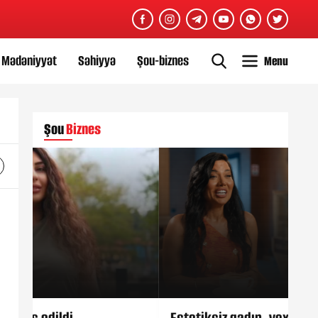
Mədəniyyət
Səhiyyə
Şou-biznes
Menu
Şou
Biznes