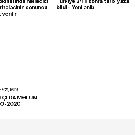
onatında həlledici
Türkiyə 24 il sonra tarix yaza
rhələsinin sonuncu
bildi - Yenilənib
 verilir
-2021, 08:56
ALÇI DA MƏLUM
RO-2020