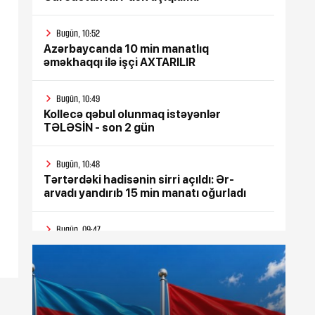
Bugün, 10:52
Azərbaycanda 10 min manatlıq
əməkhaqqı ilə işçi AXTARILIR
Bugün, 10:49
Kollecə qəbul olunmaq istəyənlər
TƏLƏSİN - son 2 gün
Bugün, 10:48
Tərtərdəki hadisənin sirri açıldı: Ər-
arvadı yandırıb 15 min manatı oğurladı
Bugün, 09:47
Bənizə 10 il 3 ay həbs cəzası verildi
Bugün, 09:37
Azərbaycan nefti bahalaşdı