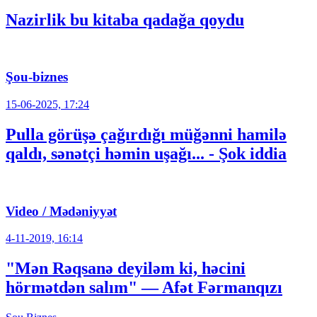
Nazirlik bu kitaba qadağa qoydu
Şou-biznes
15-06-2025, 17:24
Pulla görüşə çağırdığı müğənni hamilə
qaldı, sənətçi həmin uşağı... - Şok iddia
Video / Mədəniyyət
4-11-2019, 16:14
"Mən Rəqsanə deyiləm ki, həcini
hörmətdən salım" — Afət Fərmanqızı