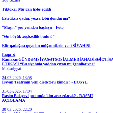
Şou
Biznes
Tiktoker Müjgan həbs edildi
Estetiksiz qadın, yoxsa təbii dondurma?
“Maşın” şou yenidən başlayır - Foto
“Ən böyük xoşbəxtlik budur!”
Efir qadağası qoyulan müğənnilərin yeni SİYAHISI
Loqo ✕
RamazanGÜNDƏMSİYASƏTSOSİALMEDİAHADİSƏİQT
ETİKASI “Bu siyahıda yaddan çıxan müğənnilər var”
Mədəniyyət
24-07-2026, 13:58
İrəvan Teatrının yeni direktoru kimdir? - DOSYE
31-03-2026, 17:04
Rasim Balayevi postunda kim əvəz edəcək? - RƏSMİ
AÇIQLAMA
30-03-2026, 22:20