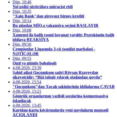
Dün, 10:46
Yol polisi sürücülərə müraciət etdi
Dün, 10:35
"Xalq Bank"dan girovsuz biznes krediti
Dün, 10:14
Bu gündən MİQ-ə vakansiya seçimi BAŞLAYIR
Dün, 10:08
Xamenei ilə bağlı rəsmi bəyanat yayıldı: Pezeşkianla bağlı
iddiaya REAKSİYA
Dün, 09:56
Çempionlar Liqasında 3-cü təsnifat mərhələsi -
NƏTİCƏLƏR
Dün, 09:55
Qızıl və gümüş bahalaşdı
4-08-2026, 23:39
Şəhid ailəsi Qaçqınkom sədri Rövşən Rzayevdən
şikayətçidir: “Bizi təhqir edərək otağından qovdu”
4-08-2026, 15:54
"Qaçqınkom"dan Xocalı sakinlərinin iddialarına CAVAB
4-08-2026, 15:21
Gömrük orqanlarının vəzifəli şəxslərinə kompensasiya
ödəniləcək
4-08-2026, 13:45
Kartdan-karta köçürmələrdə yeni qaydaların məqsədi
AÇIQLANDI