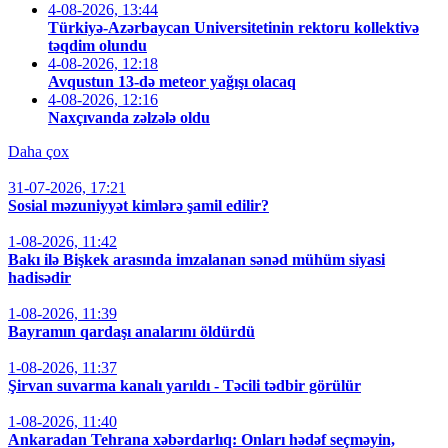
4-08-2026, 13:44
Türkiyə-Azərbaycan Universitetinin rektoru kollektivə
təqdim olundu
4-08-2026, 12:18
Avqustun 13-də meteor yağışı olacaq
4-08-2026, 12:16
Naxçıvanda zəlzələ oldu
Daha çox
31-07-2026, 17:21
Sosial məzuniyyət kimlərə şamil edilir?
1-08-2026, 11:42
Bakı ilə Bişkek arasında imzalanan sənəd mühüm siyasi
hadisədir
1-08-2026, 11:39
Bayramın qardaşı analarını öldürdü
1-08-2026, 11:37
Şirvan suvarma kanalı yarıldı - Təcili tədbir görülür
1-08-2026, 11:40
Ankaradan Tehrana xəbərdarlıq: Onları hədəf seçməyin,