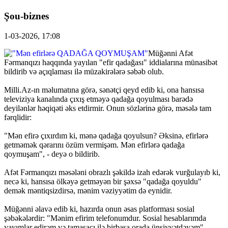
Şou-biznes
1-03-2026, 17:08
Müğənni Afət
Fərmanqızı haqqında yayılan "efir qadağası" iddialarına münasibət
bildirib və açıqlaması ilə müzakirələrə səbəb olub.
Milli.Az-ın məlumatına görə, sənətçi qeyd edib ki, ona hansısa
televiziya kanalında çıxış etməyə qadağa qoyulması barədə
deyilənlər həqiqəti əks etdirmir. Onun sözlərinə görə, məsələ tam
fərqlidir:
"Mən efirə çıxırdım ki, mənə qadağa qoyulsun? Əksinə, efirlərə
getməmək qərarını özüm vermişəm. Mən efirlərə qadağa
qoymuşam", - deyə o bildirib.
Afət Fərmanqızı məsələni obrazlı şəkildə izah edərək vurğulayıb ki,
necə ki, hansısa ölkəyə getməyən bir şəxsə "qadağa qoyuldu"
demək məntiqsizdirsə, mənim vəziyyətim də eynidir.
Müğənni əlavə edib ki, hazırda onun əsas platforması sosial
şəbəkələrdir: "Mənim efirim telefonumdur. Sosial hesablarımda
yayımlar edirəm və tamaşaçı ilə birbaşa orada ünsiyyətdəyəm".