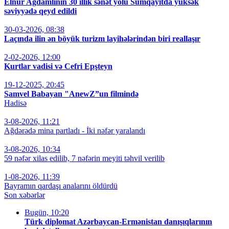
Elnur Ağdamlının 30 illik sənət yolu Sumqayıtda yüksək
səviyyədə qeyd edildi
30-03-2026, 08:38
Laçında ilin ən böyük turizm layihələrindən biri reallaşır
2-02-2026, 12:00
Kurtlar vadisi və Cefri Epşteyn
19-12-2025, 20:45
Samvel Babayan "AnewZ”un filmində
Hadisə
3-08-2026, 11:21
Ağdərədə mina partladı - İki nəfər yaralandı
3-08-2026, 10:34
59 nəfər xilas edilib, 7 nəfərin meyiti təhvil verilib
1-08-2026, 11:39
Bayramın qardaşı analarını öldürdü
Son xəbərlər
Bugün, 10:20
Türk diplomat Azərbaycan-Ermənistan danışıqlarının