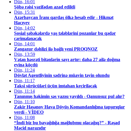
Dün, 16:01
Şöbə rəisi vəzifədən azad edildi
Dün, 15:31
Azərbaycan İranı qardaş ölkə hesab edir - Hikmət
Hacıyev
Dün, 14:02
Sosial şəbəkələrdə yaş tələblərini pozanlar bu qədər
cərimələnəcək
Dün, 14:01
Zəngəzur dəhlizi ilə bağlı yeni PROQNOZ
Dün, 13:59
Vətən həsrəti bitənlərin sayı artır: daha 27 ailə doğma
evinə köçdü
Dün, 11:24
Dövlət Agentliyinin sədrinə müavin təyin olundu
Dün, 11:17
Taksi sürücüləri üçün imtahan keçiriləcək
Dün, 11:14
Tanınmış həkimin səs yazısı yayıldı - Qanunsuz pul alır?
Dün, 11:10
Zakir Həsənov Hava Döyüş Komandanlığına tapşırıqlar
verdi - VİDEO
Dün, 11:08
“İndi biz bu bayağılığa məğlubmu olacağıq?” - Rəşad
Məcid narazıdır