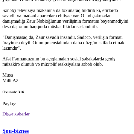
Sənətçi televiziya məkanına da toxunaraq bildirib ki, efirlərdə
savadlı və mədəni aparıcılara ehtiyac var. O, ad çəkmədən
danışmadığı Zaur Nəbioğlunun verilişinin formatını bəyənmədiyini
desə də, onun haqqında müsbət fikirlər səsləndirib:
"Danışmasaq da, Zaur savadlı insandır. Sadəcə, verilişin formatı
ürəyimcə deyil. Onun potensialından daha düzgün istifadə etmək
lazımdır".
Afət Fərmanqızının bu açıqlamaları sosial şəbəkələrdə geniş
müzakirə olunub və müxtəlif reaksiyalara səbəb olub.
Musa
Milli.Az
Oxunub: 316
Paylaş:
Digər xəbərlər
Şou-biznes