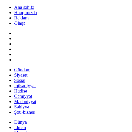
Ana səhifə
Haqqımızda
Reklam
Əlaqə
Gündəm
Siyasət
Sosial
İqtisadiyyat
Hadisə
Cəmiyyət
Mədəniyyət
Səhiyyə
Şou-biznes
Dünya
İdman