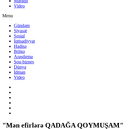
Maraqlı
Video
Menu
Gündəm
Siyasət
Sosial
İqtisadiyyat
Hadisə
Bölgə
Araşdırma
Şou-biznes
Dünya
İdman
Video
"Mən efirlərə QADAĞA QOYMUŞAM"