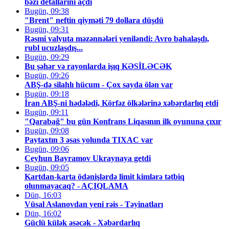
bəzi detallarını açdı
Bugün, 09:38
"Brent" neftin qiyməti 79 dollara düşdü
Bugün, 09:31
Rəsmi valyuta məzənnələri yeniləndi: Avro bahalaşdı,
rubl ucuzlaşdış...
Bugün, 09:29
Bu şəhər və rayonlarda işıq KƏSİLƏCƏK
Bugün, 09:26
ABŞ-də silahlı hücum - Çox sayda ölən var
Bugün, 09:18
İran ABŞ-ni hədələdi, Körfəz ölkələrinə xəbərdarlıq etdi
Bugün, 09:11
"Qarabağ" bu gün Konfrans Liqasının ilk oyununa çıxır
Bugün, 09:08
Paytaxtın 3 əsas yolunda TIXAC var
Bugün, 09:06
Ceyhun Bayramov Ukraynaya getdi
Bugün, 09:05
Kartdan-karta ödənişlərdə limit kimlərə tətbiq
olunmayacaq? - AÇIQLAMA
Dün, 16:03
Vüsal Aslanovdan yeni rəis - Təyinatları
Dün, 16:02
Güclü külək əsəcək - Xəbərdarlıq