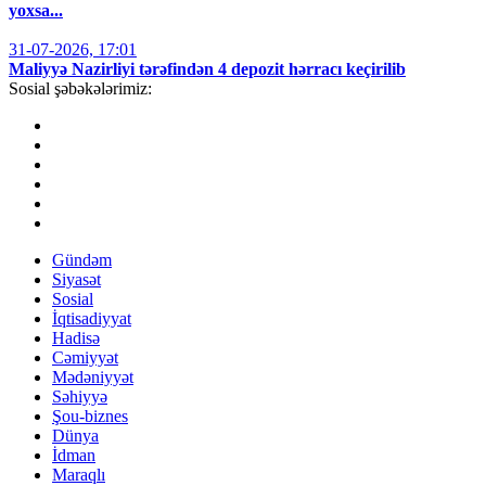
yoxsa...
31-07-2026, 17:01
Maliyyə Nazirliyi tərəfindən 4 depozit hərracı keçirilib
Sosial şəbəkələrimiz:
Gündəm
Siyasət
Sosial
İqtisadiyyat
Hadisə
Cəmiyyət
Mədəniyyət
Səhiyyə
Şou-biznes
Dünya
İdman
Maraqlı