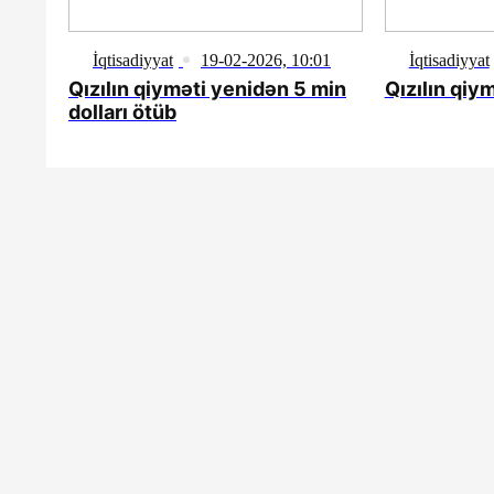
İqtisadiyyat
19-02-2026, 10:01
İqtisadiyyat
Qızılın qiyməti yenidən 5 min
Qızılın qiy
dolları ötüb