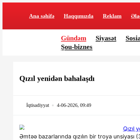
Ana səhifə
Haqqımızda
Reklam
Əla
Gündəm
Siyasət
Sosia
Şou-biznes
Qızıl yenidən bahalaşdı
İqtisadiyyat
4-06-2026, 09:49
Əmtəə bazarlarında qızılın bir troya unsiyası (