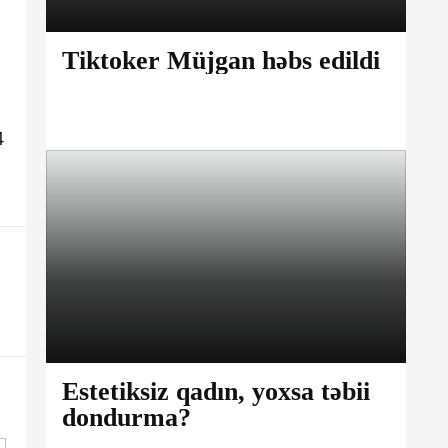
Tiktoker Müjgan həbs edildi
4
Estetiksiz qadın, yoxsa təbii
dondurma?