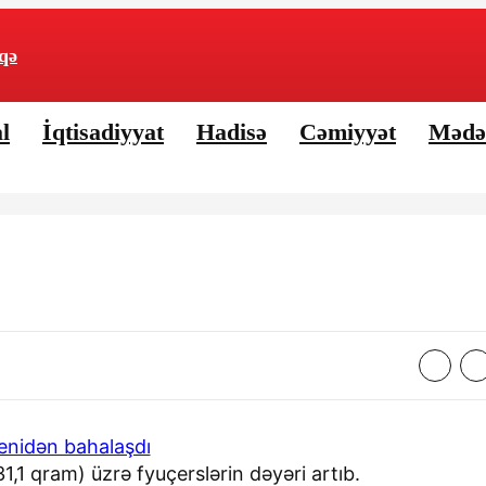
qə
l
İqtisadiyyat
Hadisə
Cəmiyyət
Mədə
31,1 qram) üzrə fyuçerslərin dəyəri artıb.