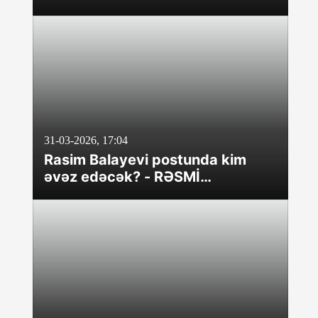
31-03-2026, 17:04
Rasim Balayevi postunda kim
əvəz edəcək? - RƏSMİ
AÇIQLAMA