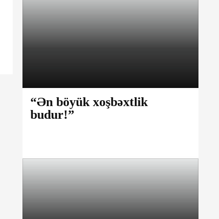
“Ən böyük xoşbəxtlik
budur!”