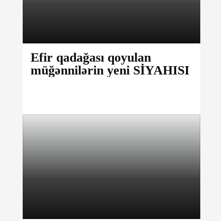
Efir qadağası qoyulan
müğənnilərin yeni SİYAHISI