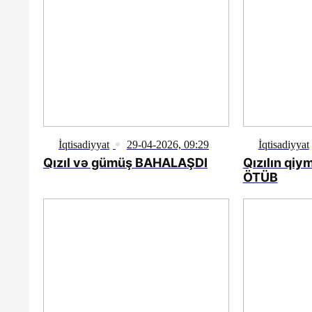
İqtisadiyyat
29-04-2026, 09:29
İqtisadiyyat
Qızıl və gümüş BAHALAŞDI
Qızılın qiym
ÖTÜB