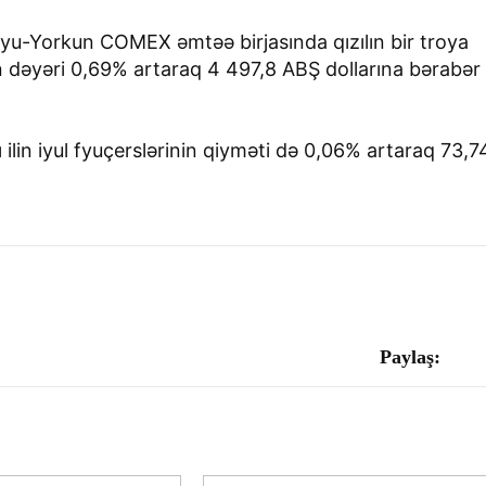
 Nyu-Yorkun COMEX əmtəə birjasında qızılın bir troya
in dəyəri 0,69% artaraq 4 497,8 ABŞ dollarına bərabər
in iyul fyuçerslərinin qiyməti də 0,06% artaraq 73,7
Paylaş: