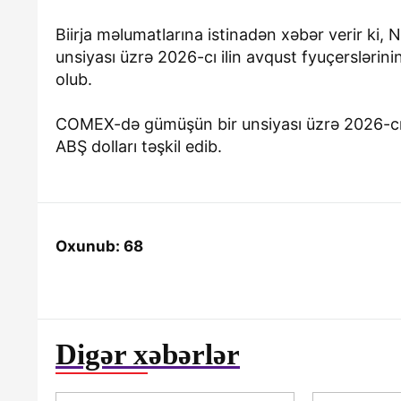
Biirja məlumatlarına istinadən xəbər verir ki,
unsiyası üzrə 2026-cı ilin avqust fyuçerslərin
olub.
COMEX-də gümüşün bir unsiyası üzrə 2026-cı il
ABŞ dolları təşkil edib.
Oxunub: 68
Digər xəbərlər