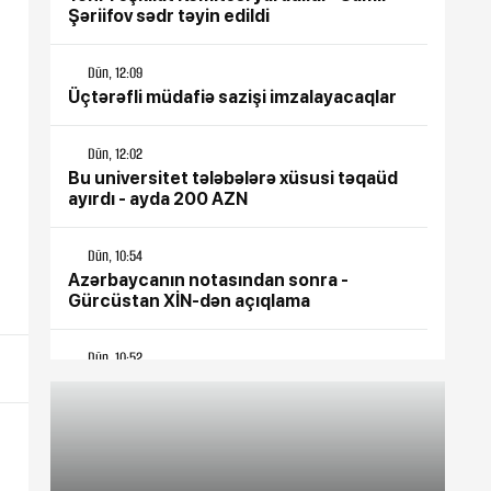
Şəriifov sədr təyin edildi
Dün, 12:09
Üçtərəfli müdafiə sazişi imzalayacaqlar
Dün, 12:02
Bu universitet tələbələrə xüsusi təqaüd
ayırdı - ayda 200 AZN
Dün, 10:54
Azərbaycanın notasından sonra -
Gürcüstan XİN-dən açıqlama
Dün, 10:52
Azərbaycanda 10 min manatlıq
əməkhaqqı ilə işçi AXTARILIR
Dün, 10:49
Kollecə qəbul olunmaq istəyənlər