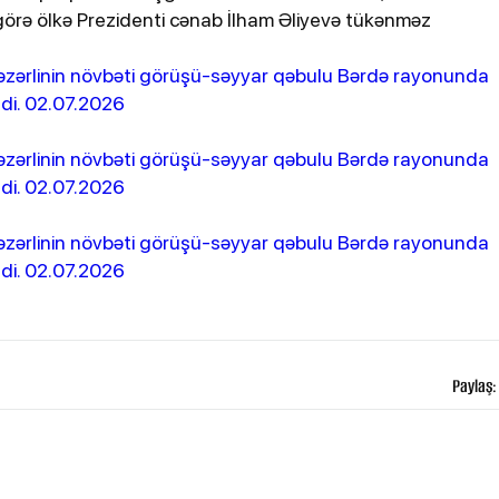
görə ölkə Prezidenti cənab İlham Əliyevə tükənməz
Paylaş: