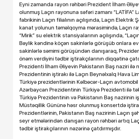
Eyni zamanda rayon rəhbəri Prezident İlham Əliyev
olunmuş Laçın rayonuna səfəri zamanı “LATİFA” Laç
fabrikinin Laçın filialının açılışında, Laçın Elektr
kanat yolunun təməlqoyma mərasimində, Laçın rayo
“Mirik” su elektrik stansiyalarının açılışında, “Laç
Bəylik kəndinə köçən sakinlərlə görüşüb onlara ev
sakinlərlə səmimi görüşündən danışaraq, Preziden
önəm verdiyini tədbir iştirakçılarının diqqətinə 
Prezidenti İlham Əliyevin Pakistanın Baş naziri il
Prezidentinin iştirakı ilə Laçın Beynəlxalq Hava L
Türkiyə prezidentlərinin Kəlbəcər-Laçın avtomobil y
Azərbaycan Prezidentinin Türkiyə Prezidenti ilə 
Türkiyə Prezidentinin və Pakistanın Baş nazirinin i
Müstəqillik Gününə həsr olunmuş konsertdə iştir
Prezidentlərinin, Pakistanın Baş nazirinin Laçın 
seyr etmələrindən danışan rayon rəhbəri artıq Laç
tədbir iştirakçılarının nəzərinə çatdırmışdır.