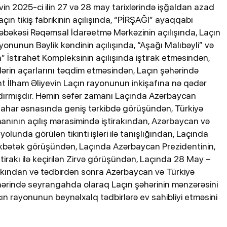
in 2025-ci ilin 27 və 28 may tarixlərində işğaldan azad
ın tikiş fabrikinin açılışında, “PİRŞAĞI” ayaqqabı
ik Şəbəkəsi Rəqəmsal İdarəetmə Mərkəzinin açılışında, Laçın
nunun Bəylik kəndinin açılışında, “Aşağı Malıbəyli” və
ın” İstirahət Kompleksinin açılışında iştirak etməsindən,
lərin açarlarını təqdim etməsindən, Laçın şəhərində
t İlham Əliyevin Laçın rayonunun inkişafına nə qədər
çatdırmışdır. Həmin səfər zamanı Laçında Azərbaycan
ə nahar əsnasında geniş tərkibdə görüşündən, Türkiyə
imanının açılış mərasimində iştirakından, Azərbaycan və
olunda görülən tikinti işləri ilə tanışlığından, Laçında
təkbətək görüşündən, Laçında Azərbaycan Prezidentinin,
ştirakı ilə keçirilən Zirvə görüşündən, Laçında 28 May –
akından və tədbirdən sonra Azərbaycan və Türkiyə
şəhərində seyrangahda olaraq Laçın şəhərinin mənzərəsini
ın rayonunun beynəlxalq tədbirlərə ev sahibliyi etməsini