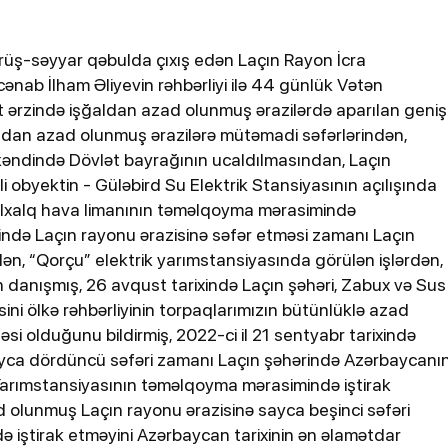
Tiktoker Müjgan həbs edildi
SOSİALMEDİAHA
İYYƏTİDMANCOP2
görüş-səyyar qəbulda çıxış edən Laçın Rayon İcra
GƏRHAQQIMIZDA
 cənab İlham Əliyevin rəhbərliyi ilə 44 günlük Vətən
iyahıda yaddan
ərzində işğaldan azad olunmuş ərazilərdə aparılan geniş
şğaldan azad olunmuş ərazilərə mütəmadi səfərlərindən,
d kəndində Dövlət bayrağının ucaldılmasından, Laçın
 obyektin - Güləbird Su Elektrik Stansiyasının açılışında
əlxalq hava limanının təməlqoyma mərasimində
xində Laçın rayonu ərazisinə səfər etməsi zamanı Laçın
dən, “Qorçu” elektrik yarımstansiyasında görülən işlərdən,
n danışmış, 26 avqust tarixində Laçın şəhəri, Zabux və Sus
i ölkə rəhbərliyinin torpaqlarımızın bütünlüklə azad
si olduğunu bildirmiş, 2022-ci il 21 sentyabr tarixində
yca dördüncü səfəri zamanı Laçın şəhərində Azərbaycanı
24-07-2026, 13:58
Yarımstansiyasının təməlqoyma mərasimində iştirak
ewZ”un
İrəvan Teatrının yeni direktoru
d olunmuş Laçın rayonu ərazisinə sayca beşinci səfəri
kimdir? - DOSYE
iştirak etməyini Azərbaycan tarixinin ən əlamətdar