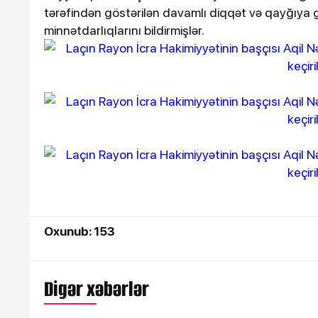
tərəfindən göstərilən davamlı diqqət və qayğıya 
minnətdarlıqlarını bildirmişlər.
Oxunub: 153
Digər xəbərlər