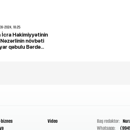
09-2024, 18:25
 İcra Hakimiyyətinin
 Nəzərlinin növbəti
yar qəbulu Bərdə
Xanərəb kəndində
-biznes
Video
Baş redaktor:
Nur
ya
Whatsapp:
(994