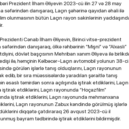
bəri Prezident İlham Əliyevin 2023-cü ilin 27 və 28 may
 səfərindən danışaraq, Laçın şəhərinə qayıdan əhali ilə
qdim olunmasının bütün Laçın rayon sakinlərinin yaddaşınd
r.
Prezidenti Cənab İlham Əliyevin, Birinci vitse-prezident
 səfərindən danışaraq, ölkə rəhbərinin “Mişni” və “Alxaslı”
etdiyini, dövlət başçısının Mehriban xanım Əliyeva ilə birlikd
gedişi ilə, həmçinin Kəlbəcər–Laçın avtomobil yolunun 38-ci
sində görülən işlərlə tanış olduqlarını, Laçın rayonunun
Dün, 10:48
k edib, bir sıra müəssisələrdə yaradılan şəraitlə tanış
 nəfərin
Tərtərdəki hadisənin sirri açıldı
n əsaslı təmirdən sonra açılışında iştirak etdiklərini, Laçın
Ər-arvadı yandırıb 15 min manat
 iştirak etdiklərini, Laçın rayonunda “Hoçazfilm”
oğurladı
ışında iştirak etdiklərini, Laçın rayonunda mehmanxana
klərini, Laçın rayonunun Zabux kəndində görülmüş işlərlə
şdüklərini diqqətə çatdıraraq 26 avqust 2023-cü il
unmuş bayram tədbirində iştirak etdiklərini bildirmişdir.