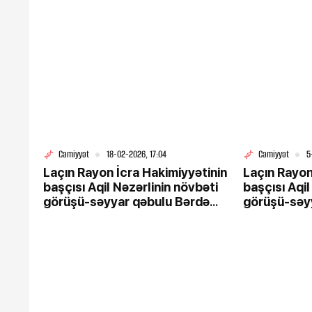
4-08-2026, 13:45
Kartdan-karta köçürmələrd
qaydaların məqsədi AÇIQL
Cəmiyyət
18-02-2026, 17:04
Cəmiyyət
5
Laçın Rayon İcra Hakimiyyətinin
Laçın Rayon
başçısı Aqil Nəzərlinin növbəti
başçısı Aqil
görüşü-səyyar qəbulu Bərdə
görüşü-səy
rayonunda keçirildi. 18.02.2026
rayonunda k