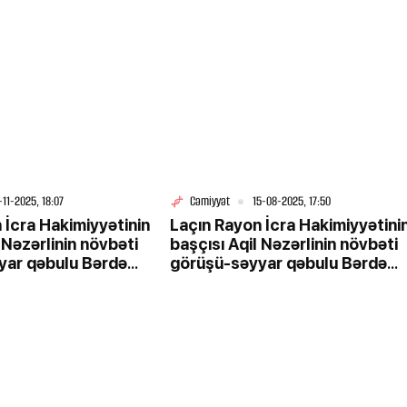
Dün, 15:25
ə yeni
Laçın rayon sakini Cabbarova Nuranə
ANDI
Turab qızı Orxan həkimin qanunsuz
əməllərindən Baş prakror Kamran Əliyevə
çağrış etdi
-11-2025, 18:07
Cəmiyyət
15-08-2025, 17:50
 İcra Hakimiyyətinin
Laçın Rayon İcra Hakimiyyətini
 Nəzərlinin növbəti
başçısı Aqil Nəzərlinin növbəti
yar qəbulu Bərdə
görüşü-səyyar qəbulu Bərdə
eçirildi. 05.11.2025
rayonunun Kələntərli kəndi
ərazisində keçirildi. 15.08.202