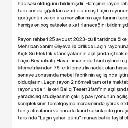
hadisəsi olduğunu bildirmişdir. Həmçinin rayon rəh
tarixlərində işğaldan azad olunmuş Laçın rayonuna
görüşünün və onlara mənzillərinin açarlarının tə
həmişə ən xoş xatirələrlə xatırlanacağını bildirmişdi
Rayon rəhbəri 25 avqust 2023-cü il tarixində ölkə 
Mehriban xanım Əliyeva ilə birlikdə Laçın rayonuna
Kiçik Su Elektrik stansiyalarının açılışında iştirak 
Laçın Beynəlxalq Hava Limanında tikinti işlərinin 
kilometrliyindən 76-cı kilometrliyinədək olan hissə
3-08-2026, 10:34
sənaye zonasında mebel fabrikinin açılışında iştira
59 nəfər xilas edilib, 7
olduqlarını, Laçın rayon 2 nömrəli tam orta məktəbi
meyiti təhvil verilib
rayonunda “Həkəri Balıq Təsərrüfatı”nın açılışında
yaradıcılıq studiyasının çəkiliş pavilyonunun açıl
kompleksinin təməlqoyma mərasimində iştirak etdi
tanış olmalarını və burada kənd sakinləri ilə görü
tarixində “Laçın şəhəri günü” münasibətilə təşkil ol