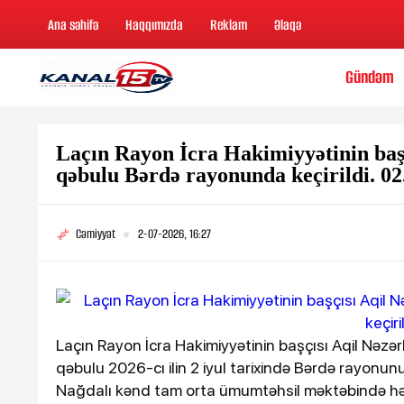
Ana səhifə
Haqqımızda
Reklam
Əlaqə
Gündəm
Laçın Rayon İcra Hakimiyyətinin başç
qəbulu Bərdə rayonunda keçirildi. 02
Cəmiyyət
2-07-2026, 16:27
Laçın Rayon İcra Hakimiyyətinin başçısı Aqil Nəzər
qəbulu 2026-cı ilin 2 iyul tarixində Bərdə rayonun
Nağdalı kənd tam orta ümumtəhsil məktəbində həm