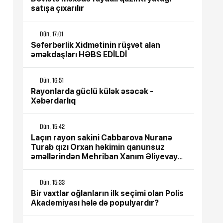
satışa çıxarılır
Dün, 17:01
Səfərbərlik Xidmətinin rüşvət alan
əməkdaşları HƏBS EDİLDİ
Dün, 16:51
Rayonlarda güclü külək əsəcək -
Xəbərdarlıq
Dün, 15:42
Laçın rayon sakini Cabbarova Nuranə
Turab qızı Orxan həkimin qanunsuz
əməllərindən Mehriban Xanım Əliyevaya
çağrış etdi
Dün, 15:33
Bir vaxtlar oğlanların ilk seçimi olan Polis
Akademiyası hələ də populyardır?