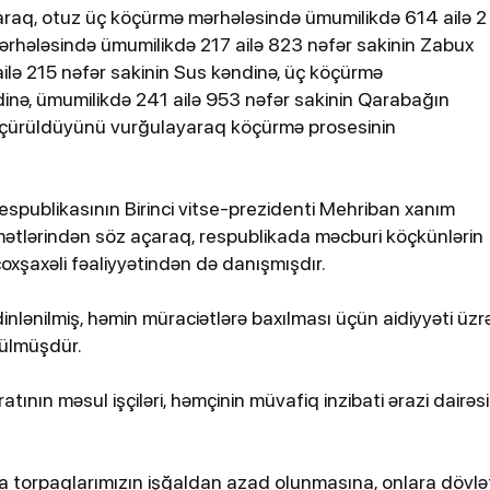
araq, otuz üç köçürmə mərhələsində ümumilikdə 614 ailə 2
mərhələsində ümumilikdə 217 ailə 823 nəfər sakinin Zabux
ilə 215 nəfər sakinin Sus kəndinə, üç köçürmə
dinə, ümumilikdə 241 ailə 953 nəfər sakinin Qarabağın
öçürüldüyünü vurğulayaraq köçürmə prosesinin
spublikasının Birinci vitse-prezidenti Mehriban xanım
dmətlərindən söz açaraq, respublikada məcburi köçkünlərin
çoxşaxəli fəaliyyətindən də danışmışdır.
nlənilmiş, həmin müraciətlərə baxılması üçün aidiyyəti üzr
rülmüşdür.
ının məsul işçiləri, həmçinin müvafiq inzibati ərazi dairəsi
a torpaqlarımızın işğaldan azad olunmasına, onlara dövlə