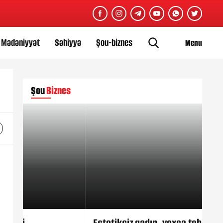
Mədəniyyət
Səhiyyə
Şou-biznes
Menu
Şou
Biznes