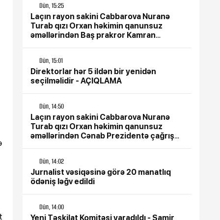
Dün, 15:25
Laçın rayon sakini Cabbarova Nuranə
Turab qızı Orxan həkimin qanunsuz
əməllərindən Baş prakror Kamran
Əliyevə çağrış etdi
Dün, 15:01
Direktorlar hər 5 ildən bir yenidən
seçilməlidir - AÇIQLAMA
Dün, 14:50
Laçın rayon sakini Cabbarova Nuranə
Turab qızı Orxan həkimin qanunsuz
əməllərindən Cənab Prezidentə çağrış
ə
etdi
Dün, 14:02
Jurnalist vəsiqəsinə görə 20 manatlıq
ödəniş ləğv edildi
Dün, 14:00
t
Yeni Təşkilat Komitəsi yaradıldı - Samir