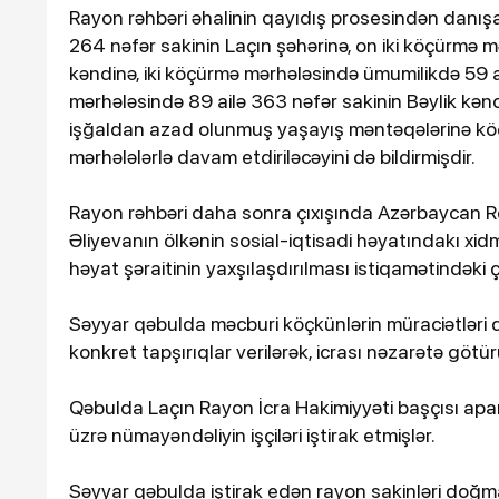
Rayon rəhbəri əhalinin qayıdış prosesindən danış
264 nəfər sakinin Laçın şəhərinə, on iki köçürmə 
kəndinə, iki köçürmə mərhələsində ümumilikdə 59 a
mərhələsində 89 ailə 363 nəfər sakinin Bəylik kən
işğaldan azad olunmuş yaşayış məntəqələrinə k
mərhələlərlə davam etdiriləcəyini də bildirmişdir.
Rayon rəhbəri daha sonra çıxışında Azərbaycan Re
Əliyevanın ölkənin sosial-iqtisadi həyatındakı xi
həyat şəraitinin yaxşılaşdırılması istiqamətindəki 
Səyyar qəbulda məcburi köçkünlərin müraciətləri di
konkret tapşırıqlar verilərək, icrası nəzarətə götü
Qəbulda Laçın Rayon İcra Hakimiyyəti başçısı aparat
üzrə nümayəndəliyin işçiləri iştirak etmişlər.
Səyyar qəbulda iştirak edən rayon sakinləri doğm