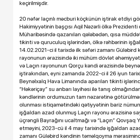
Loqo ✕
keçirilmişdir.
RamazanGÜNDƏMSİYASƏT
DİSƏİQTİSADİYYATMƏDƏN
20 nəfər laçınlı məcburi köçkünün iştirak etdiyi 
9DÜNYAMARAQLITƏHLİLDİ
Hakimiyyətinin başçısı Aqil Nəzərli ölkə Prezidenti
ƏLAQƏPEŞƏ ETİKASI “Bu s
Müharibəsində qazanılan qələbədən, qısa müddət 
çıxan müğənnilər var”
tikinti və quruculuq işlərindən, ölkə rəhbərinin i
14.02.2021-ci il tarixdə ilk səfəri zamanı Güləbir
rayonunun ərazisində iki mühüm dövlət əhəmiyyətli
və Laçın rayonunun Qorçu kəndi ərazisində beyn
iştirakından, eyni zamanda 2022-ci il 26 iyun tari
Beynəlxalq Hava Limanında aparılan tikinti işlərin
“Həkəriçay” su anbarı layihəsi ilə tanış olmağında
kəndlərinin ordumuzun tam nəzarətinə götürülməsin
olunması istiqamətindəki qətiyyətinin bariz nümunə
işğaldan azad olunmuş Laçın rayonu ərazisinə sa
19-12-2025, 20:45
üçrəngli Bayrağını ucaltmağı və “Laçın” Qovşaq 
Samvel Babayan "An
etməyini, 2023-cü il 4 may tarixində işğaldan aza
filmində
zamanı Güləbird kəndinin təməlqoyma mərasimində 