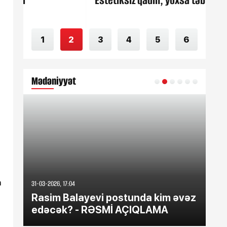
Estetiksiz qadın, yoxsa təbii dondurma?
“M
1
2
3
4
5
6
Mədəniyyət
n
31-03-2026, 17:04
30-0
Rasim Balayevi postunda kim əvəz
El
edəcək? - RƏSMİ AÇIQLAMA
Su
qe