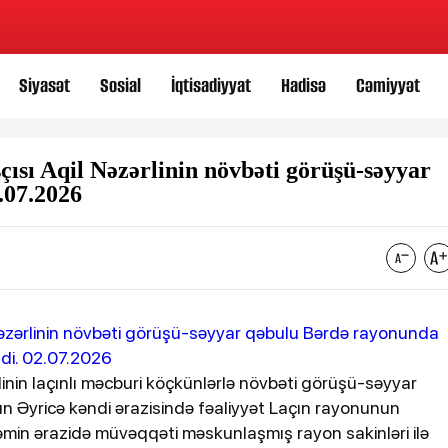
Siyasət
Sosial
İqtisadiyyat
Hadisə
Cəmiyyət
ısı Aqil Nəzərlinin növbəti görüşü-səyyar
.07.2026
linin laçınlı məcburi köçkünlərlə növbəti görüşü-səyyar
un Əyricə kəndi ərazisində fəaliyyət Laçın rayonunun
in ərazidə müvəqqəti məskunlaşmış rayon sakinləri ilə