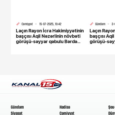
Cəmiyyət
15-07-2025, 19:42
Gündəm
3-
Laçın Rayon İcra Hakimiyyətinin
Laçın Rayon
başçısı Aqil Nəzərlinin növbəti
başçısı Aqil
görüşü-səyyar qəbulu Bərdə
görüşü-səy
rayonu ərazisində keçirildi.
rayonunun 
15.07.2025
keçirildi.
Gündəm
Hadisə
Şou
Siyasət
Cəmiyyət
Dün