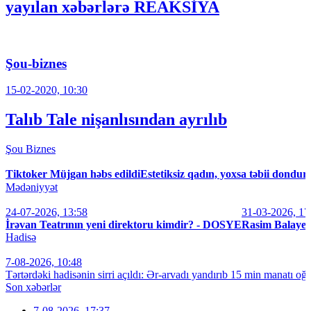
yayılan xəbərlərə REAKSİYA
Şou-biznes
15-02-2020, 10:30
Talıb Tale nişanlısından ayrılıb
Şou
Biznes
Tiktoker Müjgan həbs edildi
Estetiksiz qadın, yoxsa təbii dondu
Mədəniyyət
24-07-2026, 13:58
31-03-2026, 17
İrəvan Teatrının yeni direktoru kimdir? - DOSYE
Rasim Balaye
Hadisə
7-08-2026, 10:48
Tərtərdəki hadisənin sirri açıldı: Ər-arvadı yandırıb 15 min manatı oğu
Son xəbərlər
7-08-2026, 17:37