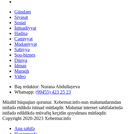
Gündəm
Siyasət
Sosial
İqtisadiyyat
Hadisə
Cəmiyyət
Mədəniyyət
Səhiyyə
Şou-biznes
Dünya
İdman
Maraqlı
Video
Baş redaktor:
Nuranə Abdullayeva
Whatsapp:
(99455) 423 25 23
Müəllif hüquqları qorunur. Xebernur.info-nun məlumatlarından
istifadə etdikdə istinad mütləqdir. Məlumat internet səhifələrində
istifadə edildikdə müvafiq keçidin qoyulması mütləqdir.
Copyright 2020-2023 Xebernur.info
Ana səhifə
Haqqımızda