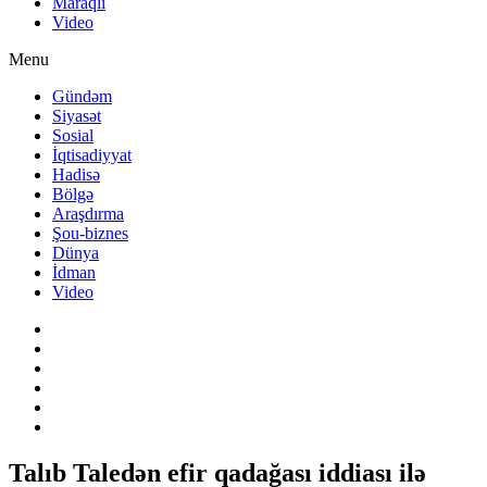
Maraqlı
Video
Menu
Gündəm
Siyasət
Sosial
İqtisadiyyat
Hadisə
Bölgə
Araşdırma
Şou-biznes
Dünya
İdman
Video
Talıb Taledən efir qadağası iddiası ilə