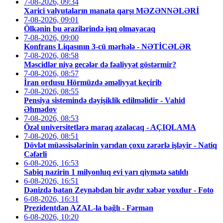
7-08-2026, 09:34
Xarici valyutaların manata qarşı MƏZƏNNƏLƏRİ
7-08-2026, 09:01
Ölkənin bu ərazilərində işıq olmayacaq
7-08-2026, 09:00
Konfrans Liqasının 3-cü mərhələ - NƏTİCƏLƏR
7-08-2026, 08:58
Məscidlər niyə gecələr də fəaliyyət göstərmir?
7-08-2026, 08:57
İran ordusu Hörmüzdə əməliyyat keçirib
7-08-2026, 08:55
Pensiya sistemində dəyişiklik edilməlidir - Vahid
Əhmədov
7-08-2026, 08:53
Özəl universitetlərə maraq azalacaq - AÇIQLAMA
7-08-2026, 08:51
Dövlət müəssisələrinin yarıdan çoxu zərərlə işləyir - Natiq
Cəfərli
6-08-2026, 16:53
Sabiq nazirin 1 milyonluq evi yarı qiymətə satıldı
6-08-2026, 16:51
Dənizdə batan Zeynəbdən bir aydır xəbər yoxdur - Foto
6-08-2026, 16:31
Prezidentdən AZAL-la bağlı - Fərman
6-08-2026, 10:20