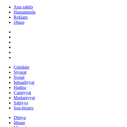
Ana səhifə
Haqqımızda
Reklam
Əlaqə
Gündəm
Siyasət
Sosial
İqtisadiyyat
Hadisə
Cəmiyyət
Mədəniyyət
Səhiyyə
Şou-biznes
Dünya
İdman