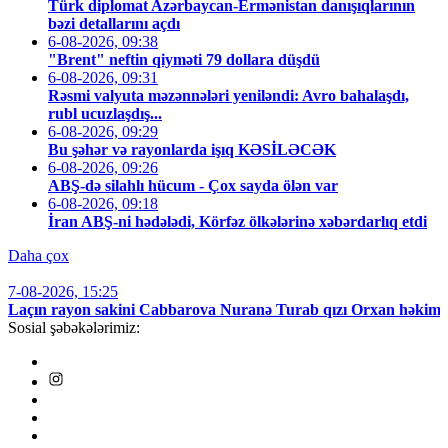
Türk diplomat Azərbaycan-Ermənistan danışıqlarının
bəzi detallarını açdı
6-08-2026, 09:38
"Brent" neftin qiyməti 79 dollara düşdü
6-08-2026, 09:31
Rəsmi valyuta məzənnələri yeniləndi: Avro bahalaşdı,
rubl ucuzlaşdış...
6-08-2026, 09:29
Bu şəhər və rayonlarda işıq KƏSİLƏCƏK
6-08-2026, 09:26
ABŞ-də silahlı hücum - Çox sayda ölən var
6-08-2026, 09:18
İran ABŞ-ni hədələdi, Körfəz ölkələrinə xəbərdarlıq etdi
Daha çox
7-08-2026, 15:25
Laçın rayon sakini Cabbarova Nuranə Turab qızı Orxan həkimin
Sosial şəbəkələrimiz: