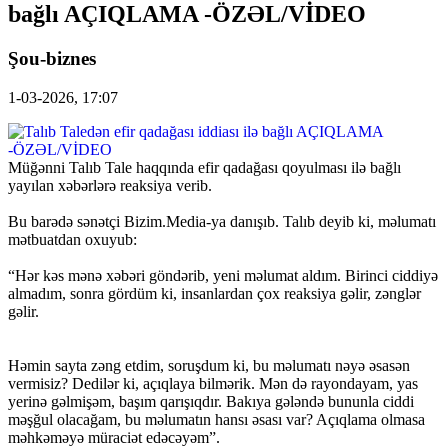
bağlı AÇIQLAMA -ÖZƏL/VİDEO
Şou-biznes
1-03-2026, 17:07
Müğənni Talıb Tale haqqında efir qadağası qoyulması ilə bağlı
yayılan xəbərlərə reaksiya verib.
Bu barədə sənətçi Bizim.Media-ya danışıb. Talıb deyib ki, məlumatı
mətbuatdan oxuyub:
“Hər kəs mənə xəbəri göndərib, yeni məlumat aldım. Birinci ciddiyə
almadım, sonra gördüm ki, insanlardan çox reaksiya gəlir, zənglər
gəlir.
Həmin sayta zəng etdim, soruşdum ki, bu məlumatı nəyə əsasən
vermisiz? Dedilər ki, açıqlaya bilmərik. Mən də rayondayam, yas
yerinə gəlmişəm, başım qarışıqdır. Bakıya gələndə bununla ciddi
məşğul olacağam, bu məlumatın hansı əsası var? Açıqlama olmasa
məhkəməyə müraciət edəcəyəm”.