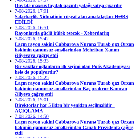
Dövlətə məxsus faydalı qazıntı yatağı satışa çıxarılır
7-08-2026, 17:01
Səfərbərlik Xidmətinin rüşvət alan əməkdaşları HƏBS
EDİLDİ
7-08-2026, 16:51
Rayonlarda güclü külək əsəcək - Xəbərdarlıq
7-08-2026, 15:42
Laçın rayon sakini Cabbarova Nuranə Turab qızı Orxan
həkimin qanunsuz əməllərindən Mehriban Xanım
Əliyevaya çağrış etdi
7-08-2026, 15:33
Bir vaxtlar oğlanların ilk seçimi olan Polis Akademiyası
hələ də populyardır?
7-08-2026, 15:25
Laçın rayon sakini Cabbarova Nuranə Turab qızı Orxan
həkimin qanunsuz əməllərindən Baş prakror Kamran
Əliyevə çağrış etdi
7-08-2026, 15:01
Direktorlar hər 5 ildən bir yenidən seçilməlidir -
AÇIQLAMA
7-08-2026, 14:50
Laçın rayon sakini Cabbarova Nuranə Turab qızı Orxan
həkimin qanunsuz əməllərindən Cənab Prezidentə çağrış
etdi