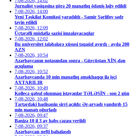
7-08-2026, 14:02
Jurnalist vəsiqəsinə görə 20 manatlıq ödəniş ləğv edildi
7-08-2026, 14:00
Yeni Təşkilat Komitəsi yaradıldı - Samir Şəriifov sədr
təyin edildi
7-08-2026, 12:09
Üçtərəfli müdafiə sazişi imzalayacaqlar
7-08-2026, 12:02
Bu universitet tələbələrə xüsusi təqaüd ayırdı - ayda 200
AZN
7-08-2026, 10:54
Azərbaycanın notasından sonra - Gürcüstan XİN-dən
açıqlama
7-08-2026, 10:52
Azərbaycanda 10 min manatlıq əməkhaqqı ilə işçi
AXTARILIR
7-08-2026, 10:49
Kollecə qəbul olunmaq istəyənlər TƏLƏSİN - son 2 gün
7-08-2026, 10:48
Tərtərdəki hadisənin sirri açıldı: Ər-arvadı yandırıb 15
min manatı oğurladı
7-08-2026, 09:47
Bənizə 10 il 3 ay həbs cəzası verildi
7-08-2026, 09:37
Azərbaycan nefti bahalaşdı