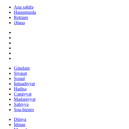
Ana səhifə
Haqqımızda
Reklam
Əlaqə
Gündəm
Siyasət
Sosial
İqtisadiyyat
Hadisə
Cəmiyyət
Mədəniyyət
Səhiyyə
Şou-biznes
Dünya
İdman