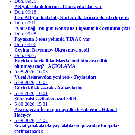
Dün, 09:26
ABŞ-də silahlı hücum - Çox sayda ölən var
Dün, 09:18
İran ABŞ-ni hədələdi, Körfəz ölkələrinə xəbərdarlıq etdi
Dün, 09:11
"Qarabağ" bu gün Konfrans Liqasının ilk oyununa çıxır
Dün, 09:08
Paytaxtın 3 əsas yolunda TIXAC var
Dün, 09:06
Ceyhun Bayramov Ukraynaya getdi
Dün, 09:05
Kartdan-karta ödənişlərdə limit kimlərə tətbiq
olunmayacaq? - AÇIQLAMA
5-08-2026, 16:03
Vüsal Aslanovdan yeni rəis - Təyinatları
5-08-2026, 16:02
Güclü külək əsəcək - Xəbərdarlıq
5-08-2026, 16:01
Şöbə rəisi vəzifədən azad edildi
5-08-2026, 15:31
Azərbaycan İranı qardaş ölkə hesab edir - Hikmət
Hacıyev
5-08-2026, 14:02
Sosial şəbəkələrdə yaş tələblərini pozanlar bu qədər
cərimələnəcək