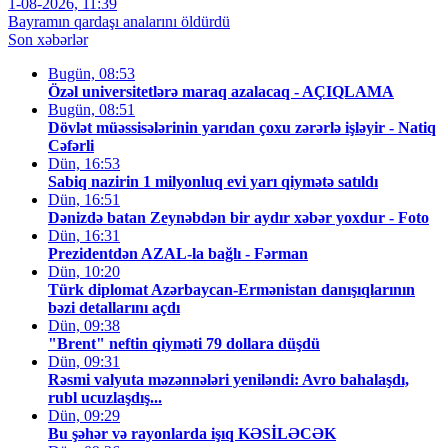
1-08-2026, 11:39
Bayramın qardaşı analarını öldürdü
Son xəbərlər
Bugün, 08:53
Özəl universitetlərə maraq azalacaq - AÇIQLAMA
Bugün, 08:51
Dövlət müəssisələrinin yarıdan çoxu zərərlə işləyir - Natiq
Cəfərli
Dün, 16:53
Sabiq nazirin 1 milyonluq evi yarı qiymətə satıldı
Dün, 16:51
Dənizdə batan Zeynəbdən bir aydır xəbər yoxdur - Foto
Dün, 16:31
Prezidentdən AZAL-la bağlı - Fərman
Dün, 10:20
Türk diplomat Azərbaycan-Ermənistan danışıqlarının
bəzi detallarını açdı
Dün, 09:38
"Brent" neftin qiyməti 79 dollara düşdü
Dün, 09:31
Rəsmi valyuta məzənnələri yeniləndi: Avro bahalaşdı,
rubl ucuzlaşdış...
Dün, 09:29
Bu şəhər və rayonlarda işıq KƏSİLƏCƏK