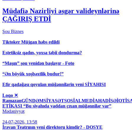
Müdafiə Nazirliyi əsgər valideynlərinə
ÇAĞIRIŞ ETDİ
Şou
Biznes
Tiktoker Müjgan həbs edildi
Estetiksiz qadın, yoxsa təbii dondurma?
“Maşın” şou yenidən başlayır - Foto
“Ən böyük xoşbəxtlik budur!”
Efir qadağası qoyulan müğənnilərin yeni SİYAHISI
Loqo ✕
RamazanGÜNDƏMSİYASƏTSOSİALMEDİAHADİSƏİQT
ETİKASI “Bu siyahıda yaddan çıxan müğənnilər var”
Mədəniyyət
24-07-2026, 13:58
İrəvan Teatrının yeni direktoru kimdir? - DOSYE