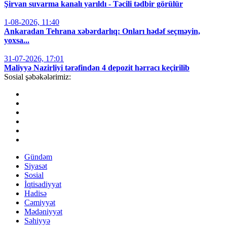
Şirvan suvarma kanalı yarıldı - Təcili tədbir görülür
1-08-2026, 11:40
Ankaradan Tehrana xəbərdarlıq: Onları hədəf seçməyin,
yoxsa...
31-07-2026, 17:01
Maliyyə Nazirliyi tərəfindən 4 depozit hərracı keçirilib
Sosial şəbəkələrimiz:
Gündəm
Siyasət
Sosial
İqtisadiyyat
Hadisə
Cəmiyyət
Mədəniyyət
Səhiyyə