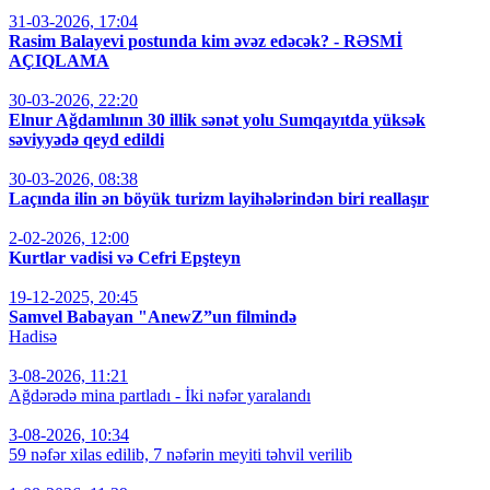
31-03-2026, 17:04
Rasim Balayevi postunda kim əvəz edəcək? - RƏSMİ
AÇIQLAMA
30-03-2026, 22:20
Elnur Ağdamlının 30 illik sənət yolu Sumqayıtda yüksək
səviyyədə qeyd edildi
30-03-2026, 08:38
Laçında ilin ən böyük turizm layihələrindən biri reallaşır
2-02-2026, 12:00
Kurtlar vadisi və Cefri Epşteyn
19-12-2025, 20:45
Samvel Babayan "AnewZ”un filmində
Hadisə
3-08-2026, 11:21
Ağdərədə mina partladı - İki nəfər yaralandı
3-08-2026, 10:34
59 nəfər xilas edilib, 7 nəfərin meyiti təhvil verilib