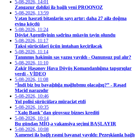
5-08-2026, 14:01
Zəngəzur dəhlizi ilə bağlı yeni PROQNOZ
5-08-2026, 13:59
Vətən həsrəti bitənlərin sayı artır: daha 27 ailə doğma
evinə köçdü
5-08-2026, 11:24
Dövlət Agentliyinin sədrinə müavin təyin olundu
5-08-2026, 11:17
Taksi sürücüləri üçün imtahan keçiriləcək
5-08-2026, 11:14
Tanınmış həkimin səs yazısı yayıldı - Qanunsuz pul alır?
5-08-2026, 11:10
Zakir Həsənov Hava Döyüş Komandanlığına tapşırıqlar
verdi - VİDEO
5-08-2026, 11:08
“İndi biz bu bayağılığa məğlubmu olacağıq?” - Rəşad
Məcid narazıdır
5-08-2026, 10:46
Yol polisi sürücülərə müraciət etdi
5-08-2026, 10:35
"Xalq Bank"dan girovsuz biznes krediti
5-08-2026, 10:14
Bu gündən MİQ-ə vakansiya seçimi BAŞLAYIR
5-08-2026, 10:08
Xamenei ilə bağlı rəsmi bəyanat yayıldı: Pezeşkianla bağlı