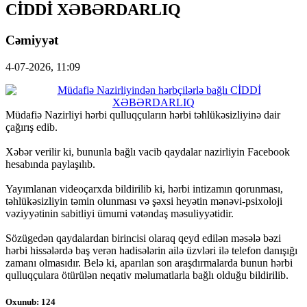
CİDDİ XƏBƏRDARLIQ
Cəmiyyət
4-07-2026, 11:09
Müdafiə Nazirliyi hərbi qulluqçuların hərbi təhlükəsizliyinə dair
çağırış edib.
Xəbər verilir ki, bununla bağlı vacib qaydalar nazirliyin Facebook
hesabında paylaşılıb.
Yayımlanan videoçarxda bildirilib ki, hərbi intizamın qorunması,
təhlükəsizliyin təmin olunması və şəxsi heyətin mənəvi-psixoloji
vəziyyətinin sabitliyi ümumi vətəndaş məsuliyyətidir.
Sözügedən qaydalardan birincisi olaraq qeyd edilən məsələ bəzi
hərbi hissələrdə baş verən hadisələrin ailə üzvləri ilə telefon danışığı
zamanı olmasıdır. Belə ki, aparılan son araşdırmalarda bunun hərbi
qulluqçulara ötürülən neqativ məlumatlarla bağlı olduğu bildirilib.
Oxunub: 124