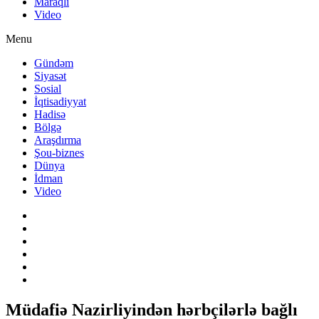
Maraqlı
Video
Menu
Gündəm
Siyasət
Sosial
İqtisadiyyat
Hadisə
Bölgə
Araşdırma
Şou-biznes
Dünya
İdman
Video
Müdafiə Nazirliyindən hərbçilərlə bağlı