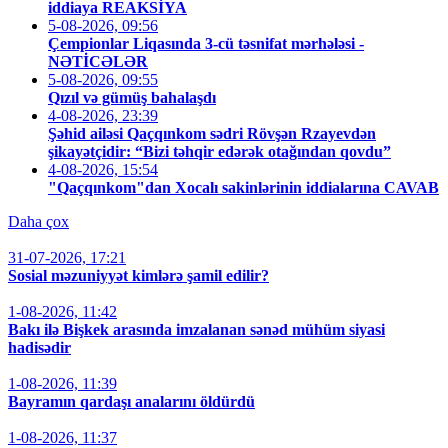
iddiaya REAKSİYA
5-08-2026, 09:56
Çempionlar Liqasında 3-cü təsnifat mərhələsi -
NƏTİCƏLƏR
5-08-2026, 09:55
Qızıl və gümüş bahalaşdı
4-08-2026, 23:39
Şəhid ailəsi Qaçqınkom sədri Rövşən Rzayevdən
şikayətçidir: “Bizi təhqir edərək otağından qovdu”
4-08-2026, 15:54
"Qaçqınkom"dan Xocalı sakinlərinin iddialarına CAVAB
Daha çox
31-07-2026, 17:21
Sosial məzuniyyət kimlərə şamil edilir?
1-08-2026, 11:42
Bakı ilə Bişkek arasında imzalanan sənəd mühüm siyasi
hadisədir
1-08-2026, 11:39
Bayramın qardaşı analarını öldürdü
1-08-2026, 11:37