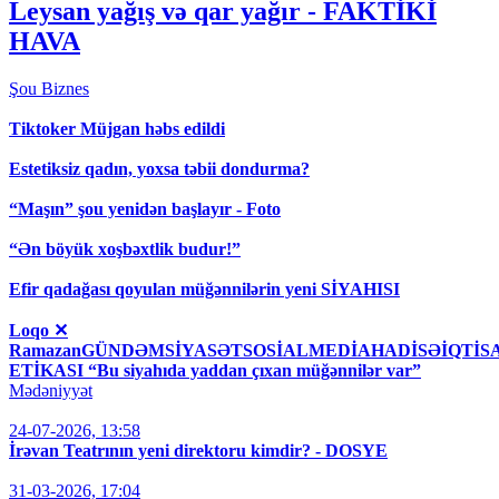
Leysan yağış və qar yağır - FAKTİKİ
HAVA
Şou
Biznes
Tiktoker Müjgan həbs edildi
Estetiksiz qadın, yoxsa təbii dondurma?
“Maşın” şou yenidən başlayır - Foto
“Ən böyük xoşbəxtlik budur!”
Efir qadağası qoyulan müğənnilərin yeni SİYAHISI
Loqo ✕
RamazanGÜNDƏMSİYASƏTSOSİALMEDİAHADİSƏİQT
ETİKASI “Bu siyahıda yaddan çıxan müğənnilər var”
Mədəniyyət
24-07-2026, 13:58
İrəvan Teatrının yeni direktoru kimdir? - DOSYE
31-03-2026, 17:04