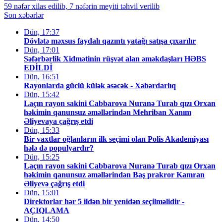
59 nəfər xilas edilib, 7 nəfərin meyiti təhvil verilib
Son xəbərlər
Dün, 17:37
Dövlətə məxsus faydalı qazıntı yatağı satışa çıxarılır
Dün, 17:01
Səfərbərlik Xidmətinin rüşvət alan əməkdaşları HƏBS
EDİLDİ
Dün, 16:51
Rayonlarda güclü külək əsəcək - Xəbərdarlıq
Dün, 15:42
Laçın rayon sakini Cabbarova Nuranə Turab qızı Orxan
həkimin qanunsuz əməllərindən Mehriban Xanım
Əliyevaya çağrış etdi
Dün, 15:33
Bir vaxtlar oğlanların ilk seçimi olan Polis Akademiyası
hələ də populyardır?
Dün, 15:25
Laçın rayon sakini Cabbarova Nuranə Turab qızı Orxan
həkimin qanunsuz əməllərindən Baş prakror Kamran
Əliyevə çağrış etdi
Dün, 15:01
Direktorlar hər 5 ildən bir yenidən seçilməlidir -
AÇIQLAMA
Dün, 14:50