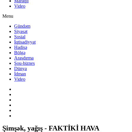
Maraqlı
Video
Menu
Gündəm
Siyasət
Sosial
İqtisadiyyat
Hadisə
Bölgə
Araşdırma
Şou-biznes
Dünya
İdman
Video
Şimşək, yağış - FAKTİKİ HAVA