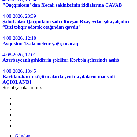
"Qaçqınkom"dan Xocalı sakinlərinin iddialarına CAVAB
4-08-2026, 23:39
Şəhid ailəsi Qaçqınkom sədri Rövşən Rzayevdən şikayətçidir:
“Bizi təhqir edərək otağından qovdu”
4-08-2026, 12:18
Avqustun 13-də meteor yağışı olacaq
4-08-2026, 12:01
Azərbaycanlı şəhidlərin şəkilləri Kərbəla şəhərində asılıb
4-08-2026, 13:45
Kartdan-karta köçürmələrdə yeni qaydaların məqsədi
AÇIQLANDI
Sosial şəbəkələrimiz:
Gündəm