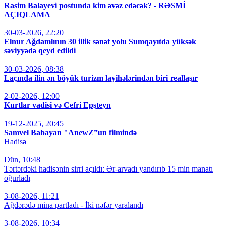
Rasim Balayevi postunda kim əvəz edəcək? - RƏSMİ
AÇIQLAMA
30-03-2026, 22:20
Elnur Ağdamlının 30 illik sənət yolu Sumqayıtda yüksək
səviyyədə qeyd edildi
30-03-2026, 08:38
Laçında ilin ən böyük turizm layihələrindən biri reallaşır
2-02-2026, 12:00
Kurtlar vadisi və Cefri Epşteyn
19-12-2025, 20:45
Samvel Babayan "AnewZ”un filmində
Hadisə
Dün, 10:48
Tərtərdəki hadisənin sirri açıldı: Ər-arvadı yandırıb 15 min manatı
oğurladı
3-08-2026, 11:21
Ağdərədə mina partladı - İki nəfər yaralandı
3-08-2026, 10:34