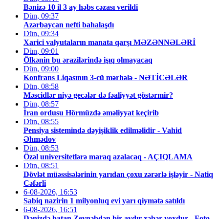
Bənizə 10 il 3 ay həbs cəzası verildi
Dün, 09:37
Azərbaycan nefti bahalaşdı
Dün, 09:34
Xarici valyutaların manata qarşı MƏZƏNNƏLƏRİ
Dün, 09:01
Ölkənin bu ərazilərində işıq olmayacaq
Dün, 09:00
Konfrans Liqasının 3-cü mərhələ - NƏTİCƏLƏR
Dün, 08:58
Məscidlər niyə gecələr də fəaliyyət göstərmir?
Dün, 08:57
İran ordusu Hörmüzdə əməliyyat keçirib
Dün, 08:55
Pensiya sistemində dəyişiklik edilməlidir - Vahid
Əhmədov
Dün, 08:53
Özəl universitetlərə maraq azalacaq - AÇIQLAMA
Dün, 08:51
Dövlət müəssisələrinin yarıdan çoxu zərərlə işləyir - Natiq
Cəfərli
6-08-2026, 16:53
Sabiq nazirin 1 milyonluq evi yarı qiymətə satıldı
6-08-2026, 16:51
Dənizdə batan Zeynəbdən bir aydır xəbər yoxdur - Foto