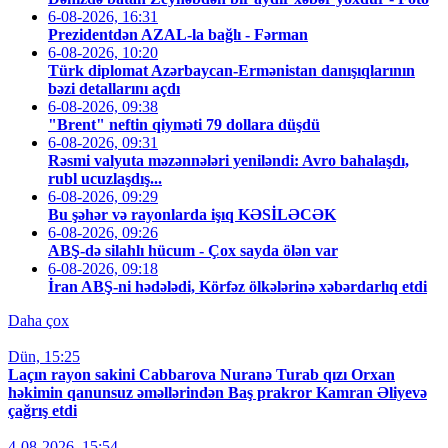
6-08-2026, 16:31
Prezidentdən AZAL-la bağlı - Fərman
6-08-2026, 10:20
Türk diplomat Azərbaycan-Ermənistan danışıqlarının
bəzi detallarını açdı
6-08-2026, 09:38
"Brent" neftin qiyməti 79 dollara düşdü
6-08-2026, 09:31
Rəsmi valyuta məzənnələri yeniləndi: Avro bahalaşdı,
rubl ucuzlaşdış...
6-08-2026, 09:29
Bu şəhər və rayonlarda işıq KƏSİLƏCƏK
6-08-2026, 09:26
ABŞ-də silahlı hücum - Çox sayda ölən var
6-08-2026, 09:18
İran ABŞ-ni hədələdi, Körfəz ölkələrinə xəbərdarlıq etdi
Daha çox
Dün, 15:25
Laçın rayon sakini Cabbarova Nuranə Turab qızı Orxan
həkimin qanunsuz əməllərindən Baş prakror Kamran Əliyevə
çağrış etdi
4-08-2026, 15:54