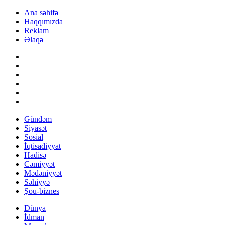
Ana səhifə
Haqqımızda
Reklam
Əlaqə
Gündəm
Siyasət
Sosial
İqtisadiyyat
Hadisə
Cəmiyyət
Mədəniyyət
Səhiyyə
Şou-biznes
Dünya
İdman