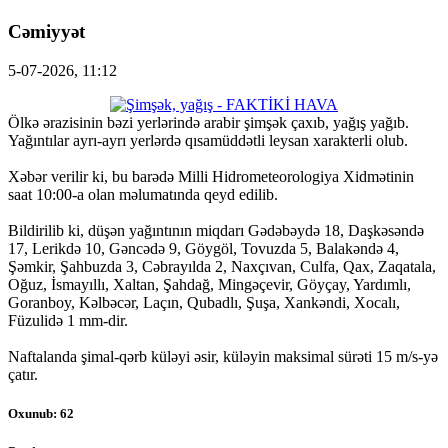
Cəmiyyət
5-07-2026, 11:12
Ölkə ərazisinin bəzi yerlərində arabir şimşək çaxıb, yağış yağıb.
Yağıntılar ayrı-ayrı yerlərdə qısamüddətli leysan xarakterli olub.
Xəbər verilir ki, bu barədə Milli Hidrometeorologiya Xidmətinin
saat 10:00-a olan məlumatında qeyd edilib.
Bildirilib ki, düşən yağıntının miqdarı Gədəbəydə 18, Daşkəsəndə
17, Lerikdə 10, Gəncədə 9, Göygöl, Tovuzda 5, Balakəndə 4,
Şəmkir, Şahbuzda 3, Cəbrayılda 2, Naxçıvan, Culfa, Qax, Zaqatala,
Oğuz, İsmayıllı, Xaltan, Şahdağ, Mingəçevir, Göyçay, Yardımlı,
Goranboy, Kəlbəcər, Laçın, Qubadlı, Şuşa, Xankəndi, Xocalı,
Füzulidə 1 mm-dir.
Naftalanda şimal-qərb küləyi əsir, küləyin maksimal sürəti 15 m/s-yə
çatır.
Oxunub: 62