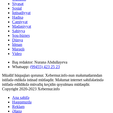
Siyasət
Sosial
İqtisadiyyat
Hadisə
Cəmiyyət
Mədəniyyət
Səhiyyə
Şou-biznes
Dünya
İdman
Maraqlı
Video
Baş redaktor:
Nuranə Abdullayeva
Whatsapp:
(99455) 423 25 23
Müəllif hüquqları qorunur. Xebernur.info-nun məlumatlarından
istifadə etdikdə istinad mütləqdir. Məlumat internet səhifələrində
istifadə edildikdə müvafiq keçidin qoyulması mütləqdir.
Copyright 2020-2023 Xebernur.info
Ana səhifə
Haqqımızda
Reklam
Əlaqə