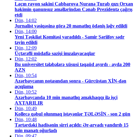
Laçın rayon sakini Cabbarova Nuranə Turab qızı Orxan
həkimin qanunsuz əməllərindən Cənab Prezidentə çağrış
etdi
Dün, 14:02
Jurnalist vəsiqəsinə görə 20 manatlıq ödəniş ləğv edildi
Dün, 14:00
Yeni Təşkilat Komitəsi yaradıldı - Samir Şəriifov sədr
təyin edildi
Dün, 12:09
Üçtərəfli müdafiə sazişi imzalayacaqlar
Dün, 12:02
Bu universitet tələbələrə xüsusi təqaüd ayırdı - ayda 200
AZN
Dün, 10:54
Azərbaycanın notasından sonra - Gürcüstan XİN-dən
açıqlama
Dün, 10:52
Azərbaycanda 10 min manatlıq əməkhaqqı ilə işçi
AXTARILIR
Dün, 10:49
Kollecə qəbul olunmaq istəyənlər TƏLƏSİN - son 2 gün
Dün, 10:48
Tərtərdəki hadisənin sirri açıldı: Ər-arvadı yandırıb 15
min manatı oğurladı
Dün, 09:47