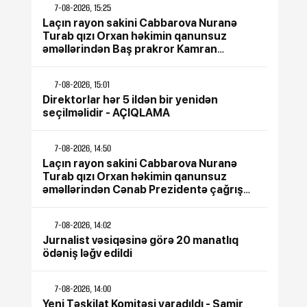
7-08-2026, 15:25
Laçın rayon sakini Cabbarova Nuranə
Turab qızı Orxan həkimin qanunsuz
əməllərindən Baş prakror Kamran
Əliyevə çağrış etdi
7-08-2026, 15:01
Direktorlar hər 5 ildən bir yenidən
seçilməlidir - AÇIQLAMA
7-08-2026, 14:50
Laçın rayon sakini Cabbarova Nuranə
Turab qızı Orxan həkimin qanunsuz
əməllərindən Cənab Prezidentə çağrış
etdi
7-08-2026, 14:02
Jurnalist vəsiqəsinə görə 20 manatlıq
ödəniş ləğv edildi
7-08-2026, 14:00
Yeni Təşkilat Komitəsi yaradıldı - Samir