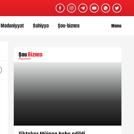
Mədəniyyət
Səhiyyə
Şou-biznes
Menu
Şou
Biznes