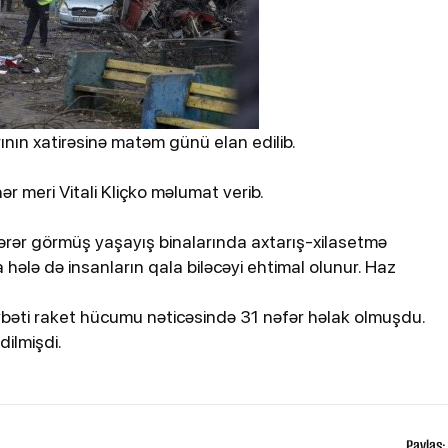
ının xatirəsinə matəm günü elan edilib.
hər meri Vitali Kliçko məlumat verib.
zərər görmüş yaşayış binalarında axtarış-xilasetmə
nda hələ də insanların qala biləcəyi ehtimal olunur. Haz
vbəti raket hücumu nəticəsində 31 nəfər həlak olmuşdu.
ilmişdi.
Paylaş: