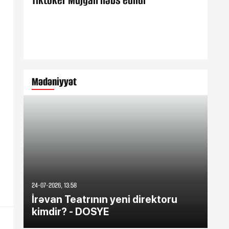
Tiktoker Müjgan həbs edildi
Est
Mədəniyyət
24-07-2026, 13:58
31-03
İrəvan Teatrının yeni direktoru
Ra
kimdir? - DOSYE
ed