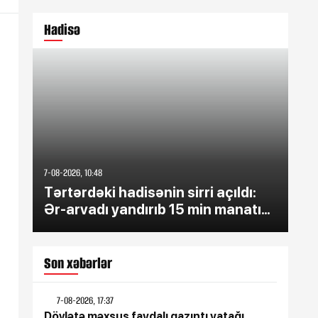
Hadisə
7-08-2026, 10:48
3-08-
Tərtərdəki hadisənin sirri açıldı:
Ağ
Ər-arvadı yandırıb 15 min manatı
ya
oğurladı
Son xəbərlər
7-08-2026, 17:37
Dövlətə məxsus faydalı qazıntı yatağı