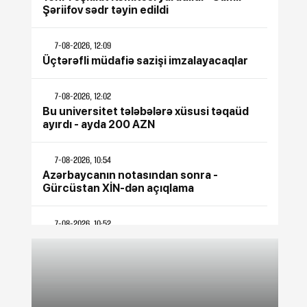
Şəriifov sədr təyin edildi
7-08-2026, 12:09
Üçtərəfli müdafiə sazişi imzalayacaqlar
7-08-2026, 12:02
Bu universitet tələbələrə xüsusi təqaüd
ayırdı - ayda 200 AZN
7-08-2026, 10:54
Azərbaycanın notasından sonra -
Gürcüstan XİN-dən açıqlama
7-08-2026, 10:52
Azərbaycanda 10 min manatlıq
əməkhaqqı ilə işçi AXTARILIR
7-08-2026, 10:49
Kollecə qəbul olunmaq istəyənlər