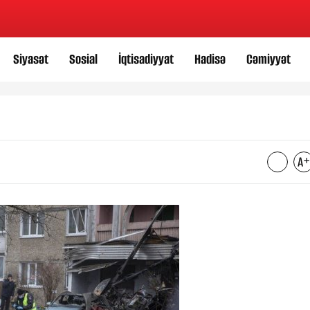
Siyasət
Sosial
İqtisadiyyat
Hadisə
Cəmiyyət