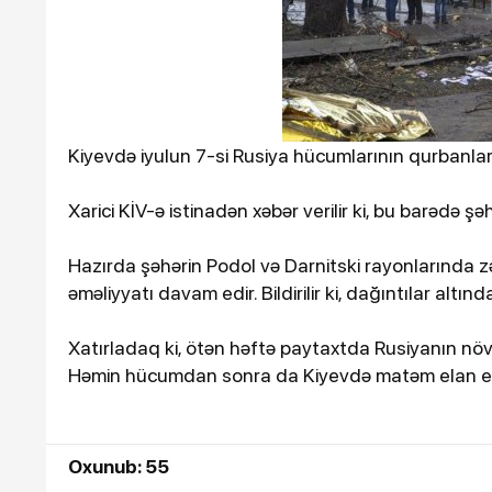
Kiyevdə iyulun 7-si Rusiya hücumlarının qurbanlar
Xarici KİV-ə istinadən xəbər verilir ki, bu barədə şə
Hazırda şəhərin Podol və Darnitski rayonlarında 
əməliyyatı davam edir. Bildirilir ki, dağıntılar altı
Xatırladaq ki, ötən həftə paytaxtda Rusiyanın nö
Həmin hücumdan sonra da Kiyevdə matəm elan ed
Oxunub: 55