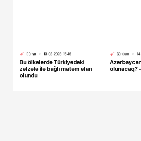
Dünya
13-02-2023, 15:46
Gündəm
14
Bu ölkələrdə Türkiyədəki
Azərbaycan
zəlzələ ilə bağlı matəm elan
olunacaq? 
olundu