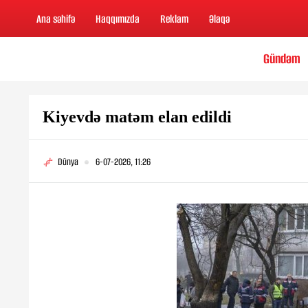
Ana səhifə
Haqqımızda
Reklam
Əlaqə
Gündəm
Kiyevdə matəm elan edildi
Dünya
6-07-2026, 11:26