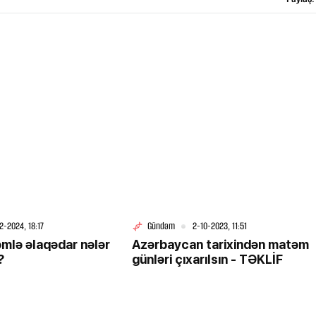
2-2024, 18:17
Gündəm
2-10-2023, 11:51
mlə əlaqədar nələr
Azərbaycan tarixindən matəm
?
günləri çıxarılsın - TƏKLİF