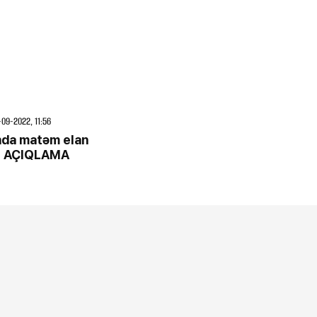
-09-2022, 11:56
da matəm elan
- AÇIQLAMA