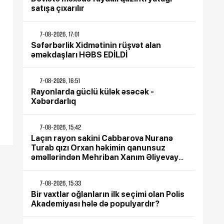
satışa çıxarılır
7-08-2026, 17:01
Səfərbərlik Xidmətinin rüşvət alan
əməkdaşları HƏBS EDİLDİ
7-08-2026, 16:51
Rayonlarda güclü külək əsəcək -
Xəbərdarlıq
7-08-2026, 15:42
Laçın rayon sakini Cabbarova Nuranə
Turab qızı Orxan həkimin qanunsuz
əməllərindən Mehriban Xanım Əliyevaya
çağrış etdi
7-08-2026, 15:33
Bir vaxtlar oğlanların ilk seçimi olan Polis
Akademiyası hələ də populyardır?