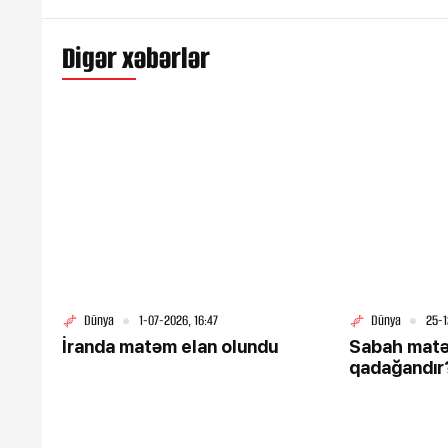
Digər xəbərlər
Dünya
1-07-2026, 16:47
Dünya
25-1
İranda matəm elan olundu
Sabah matə
qadağandır