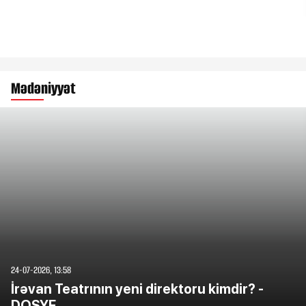
Mədəniyyət
24-07-2026, 13:58
İrəvan Teatrının yeni direktoru kimdir? -
DOSYE