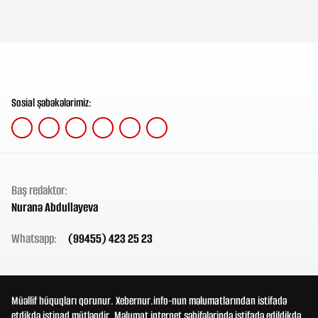
Sosial şəbəkələrimiz:
Baş redaktor:
Nuranə Abdullayeva
Whatsapp:
(99455) 423 25 23
Müəllif hüquqları qorunur. Xebernur.info-nun məlumatlarından istifadə
etdikdə istinad mütləqdir. Məlumat internet səhifələrində istifadə edildikdə