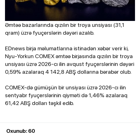
Əmtəə bazarlarında qızılın bir troya unsiyası (31,1
qram) üzrə fyuçerslərin dəyəri azalıb.
EDnews birja məlumatlarına istinadən xəbər verir ki,
Nyu-Yorkun COMEX əmtəə birjasında qızılın bir troya
unsiyası üzrə 2026-cı ilin avqust fyuçerslərinin dəyəri
0,59% azalaraq 4 142,8 ABŞ dollarına bərabər olub.
COMEX-də gümüşün bir unsiyası üzrə 2026-cı ilin
sentyabr fyuçerslərinin qiyməti də 1,46% azalaraq
61,42 ABŞ dolları təşkil edib.
Oxunub: 60