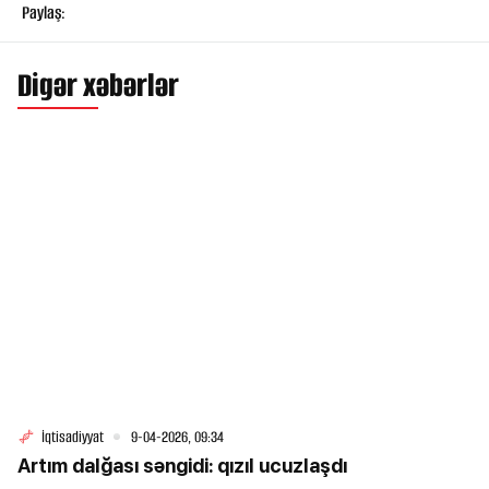
Paylaş:
Digər xəbərlər
İqtisadiyyat
9-04-2026, 09:34
Artım dalğası səngidi: qızıl ucuzlaşdı