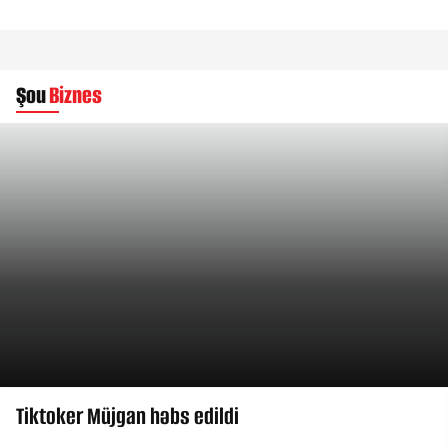
Şou
Biznes
Tiktoker Müjgan həbs edildi