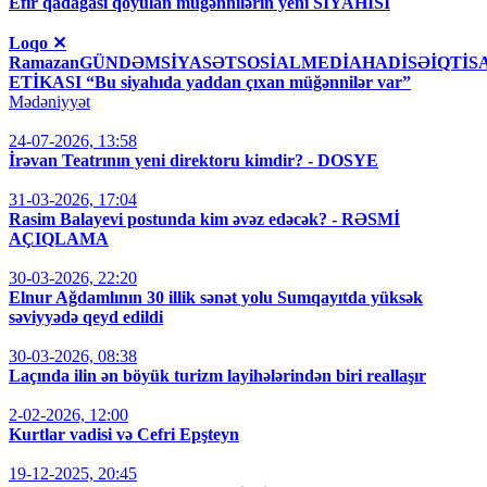
Efir qadağası qoyulan müğənnilərin yeni SİYAHISI
Loqo ✕
RamazanGÜNDƏMSİYASƏTSOSİALMEDİAHADİSƏİQT
ETİKASI “Bu siyahıda yaddan çıxan müğənnilər var”
Mədəniyyət
24-07-2026, 13:58
İrəvan Teatrının yeni direktoru kimdir? - DOSYE
31-03-2026, 17:04
Rasim Balayevi postunda kim əvəz edəcək? - RƏSMİ
AÇIQLAMA
30-03-2026, 22:20
Elnur Ağdamlının 30 illik sənət yolu Sumqayıtda yüksək
səviyyədə qeyd edildi
30-03-2026, 08:38
Laçında ilin ən böyük turizm layihələrindən biri reallaşır
2-02-2026, 12:00
Kurtlar vadisi və Cefri Epşteyn
19-12-2025, 20:45