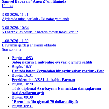
Samvel Babayan "AnewZ”un filmində
Hadisə
3-08-2026, 11:21
Ağdərədə mina partladı - İki nəfər yaralandı
3-08-2026, 10:34
59 nəfər xilas edilib, 7 nəfərin meyiti təhvil verilib
1-08-2026, 11:39
Bayramın qardaşı analarını öldürdü
Son xəbərlər
Bugün, 16:53
Sabiq nazirin 1 milyonluq evi yarı qiymətə satıldı
Bugün, 16:51
Dənizdə batan Zeynəbdən bir aydır xəbər yoxdur - Foto
Bugün, 16:31
Prezidentdən AZAL-la bağlı - Fərman
Bugün, 10:20
Türk diplomat Azərbaycan-Ermənistan danışıqlarının
bəzi detallarını açdı
Bugün, 09:38
"Brent" neftin qiyməti 79 dollara düşdü
Bugün, 09:31