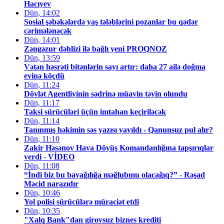
Hacıyev
Dün, 14:02
Sosial şəbəkələrdə yaş tələblərini pozanlar bu qədər
cərimələnəcək
Dün, 14:01
Zəngəzur dəhlizi ilə bağlı yeni PROQNOZ
Dün, 13:59
Vətən həsrəti bitənlərin sayı artır: daha 27 ailə doğma
evinə köçdü
Dün, 11:24
Dövlət Agentliyinin sədrinə müavin təyin olundu
Dün, 11:17
Taksi sürücüləri üçün imtahan keçiriləcək
Dün, 11:14
Tanınmış həkimin səs yazısı yayıldı - Qanunsuz pul alır?
Dün, 11:10
Zakir Həsənov Hava Döyüş Komandanlığına tapşırıqlar
verdi - VİDEO
Dün, 11:08
“İndi biz bu bayağılığa məğlubmu olacağıq?” - Rəşad
Məcid narazıdır
Dün, 10:46
Yol polisi sürücülərə müraciət etdi
Dün, 10:35
"Xalq Bank"dan girovsuz biznes krediti