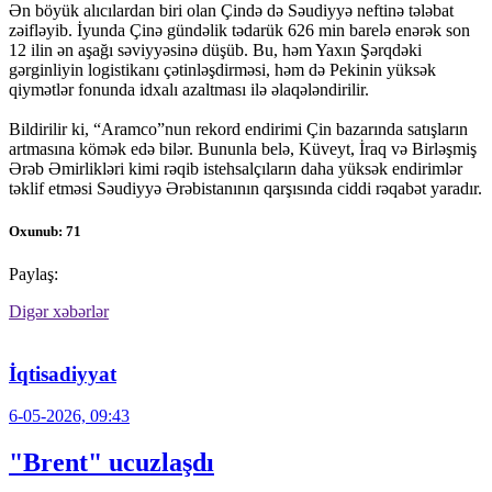
Ən böyük alıcılardan biri olan Çində də Səudiyyə neftinə tələbat
zəifləyib. İyunda Çinə gündəlik tədarük 626 min barelə enərək son
12 ilin ən aşağı səviyyəsinə düşüb. Bu, həm Yaxın Şərqdəki
gərginliyin logistikanı çətinləşdirməsi, həm də Pekinin yüksək
qiymətlər fonunda idxalı azaltması ilə əlaqələndirilir.
Bildirilir ki, “Aramco”nun rekord endirimi Çin bazarında satışların
artmasına kömək edə bilər. Bununla belə, Küveyt, İraq və Birləşmiş
Ərəb Əmirlikləri kimi rəqib istehsalçıların daha yüksək endirimlər
təklif etməsi Səudiyyə Ərəbistanının qarşısında ciddi rəqabət yaradır.
Oxunub: 71
Paylaş:
Digər xəbərlər
İqtisadiyyat
6-05-2026, 09:43
"Brent" ucuzlaşdı