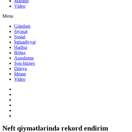
Maraqlı
Video
Menu
Gündəm
Siyasət
Sosial
İqtisadiyyat
Hadisə
Bölgə
Araşdırma
Şou-biznes
Dünya
İdman
Video
Neft qiymətlərində rekord endirim