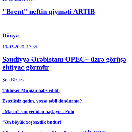
"Brent" neftin qiyməti ARTIB
Dünya
10-03-2020, 17:35
Səudiyyə Ərəbistanı OPEC+ üzrə görüşə
ehtiyac görmür
Şou
Biznes
Tiktoker Müjgan həbs edildi
Estetiksiz qadın, yoxsa təbii dondurma?
“Maşın” şou yenidən başlayır - Foto
“Ən böyük xoşbəxtlik budur!”