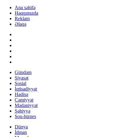
Ana səhifə
Haqqımızda
Reklam
Əlaqə
Gündəm
Siyasət
Sosial
İqtisadiyyat
Hadisə
Cəmiyyət
Mədəniyyət
Səhiyyə
Şou-biznes
Dünya
İdman