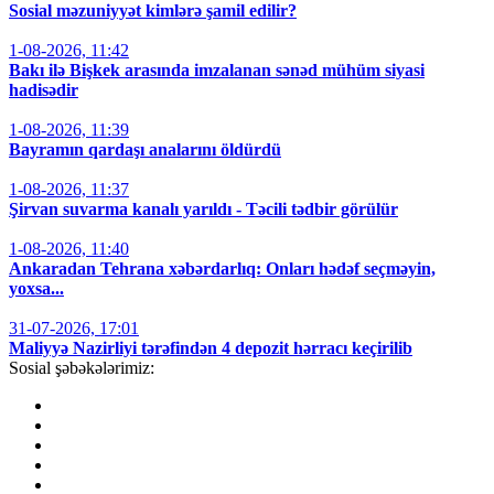
Sosial məzuniyyət kimlərə şamil edilir?
1-08-2026, 11:42
Bakı ilə Bişkek arasında imzalanan sənəd mühüm siyasi
hadisədir
1-08-2026, 11:39
Bayramın qardaşı analarını öldürdü
1-08-2026, 11:37
Şirvan suvarma kanalı yarıldı - Təcili tədbir görülür
1-08-2026, 11:40
Ankaradan Tehrana xəbərdarlıq: Onları hədəf seçməyin,
yoxsa...
31-07-2026, 17:01
Maliyyə Nazirliyi tərəfindən 4 depozit hərracı keçirilib
Sosial şəbəkələrimiz: