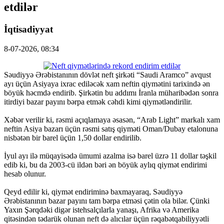
etdilər
İqtisadiyyat
8-07-2026, 08:34
Səudiyyə Ərəbistanının dövlət neft şirkəti “Saudi Aramco” avqust
ayı üçün Asiyaya ixrac ediləcək xam neftin qiymətini tarixində ən
böyük həcmdə endirib. Şirkətin bu addımı İranla müharibədən sonra
itirdiyi bazar payını bərpa etmək cəhdi kimi qiymətləndirilir.
Xəbər verilir ki, rəsmi açıqlamaya əsasən, “Arab Light” markalı xam
neftin Asiya bazarı üçün rəsmi satış qiyməti Oman/Dubay etalonuna
nisbətən bir barel üçün 1,50 dollar endirilib.
İyul ayı ilə müqayisədə ümumi azalma isə barel üzrə 11 dollar təşkil
edib ki, bu da 2003-cü ildən bəri ən böyük aylıq qiymət endirimi
hesab olunur.
Qeyd edilir ki, qiymət endiriminə baxmayaraq, Səudiyyə
Ərəbistanının bazar payını tam bərpa etməsi çətin ola bilər. Çünki
Yaxın Şərqdəki digər istehsalçılarla yanaşı, Afrika və Amerika
qitəsindən tədarük olunan neft də alıcılar üçün rəqabətqabiliyyətli