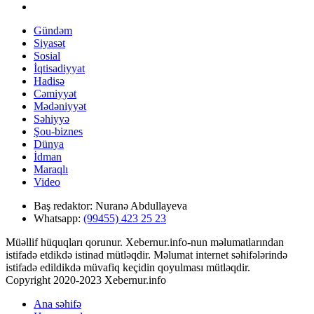
Gündəm
Siyasət
Sosial
İqtisadiyyat
Hadisə
Cəmiyyət
Mədəniyyət
Səhiyyə
Şou-biznes
Dünya
İdman
Maraqlı
Video
Baş redaktor:
Nuranə Abdullayeva
Whatsapp:
(99455) 423 25 23
Müəllif hüquqları qorunur. Xebernur.info-nun məlumatlarından
istifadə etdikdə istinad mütləqdir. Məlumat internet səhifələrində
istifadə edildikdə müvafiq keçidin qoyulması mütləqdir.
Copyright 2020-2023 Xebernur.info
Ana səhifə