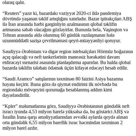
olaraq qalır.
“Reuters” yazır ki, bazardakı vəziyyət 2020-ci ildə pandemiya
dövründə yaşanan təklif artıqlığını xatırladır. Bazar iştirakçıları ABŞ
ilə İran arasında hərbi gərginliyin azalmasının qlobal təklifin
artmasına səbəb olacağını gözləyirlər. Bununla belə, Vaşinqton və
Tehran arasında əldə olunmuş 60 günlük razılaşmanın hələ
uzunmüddətli sazişə çevrilməməsi qeyri-müəyyənliyi qoruyur.
Səudiyyə Ərəbistanı və digər region istehsalçıları Hörmüz boğazının
açıq qalacağı və neft tankerlərinin maneəsiz hərəkətini davam
etdirəcəyi ssenarisi əsasında planlaşdırma aparırlar. Bu halda qlobal
bazarda təklifin tələbatı ödəmək üçün kifayət edəcəyi hesab edilir.
“Saudi Aramco” satışlarının təxminən 80 faizini Asiya bazarına
həyata keçirir. Buna görə də qiymət endirimi ilk növbədə bu
regiondakı mövqeyini qorumağa hesablanmış addım kimi
dəyərləndirilir.
“Kpler” məlumatlarına görə, Səudiyyə Ərəbistanının gündəlik neft
ixracı iyunda 4,53 milyon barelə yüksəlsə də, bu göstərici ABŞ və
İsrailin İrana qarşı əməliyyatlarından əvvəlki aylarda qeydə alınan
orta gündəlik 6,55 milyon barellik ixrac həcmindən təxminən 2
milyon barel azdır.