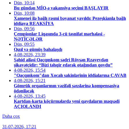
Dün, 10:14
Bu gündən MİQ-ə vakansiya seçimi BAŞLAYIR
Dün, 10:08
Xamenei ilə bağlı rəsmi bəyanat yayıldı: Pezeşkianla bağlı
iddiaya REAKSİYA
Dün, 09:56
Çempionlar Liqasında 3-cü təsnifat mərhələsi -
NƏTİCƏLƏR
Dün, 09:55
Qızıl və gümüş bahalaşdı
4-08-2026, 23:39
Şəhid ailəsi Qaçqınkom sədri Rövşən Rzayevdən
şikayətçidir: “Bizi təhqir edərək otağından qovdu”
4-08-2026, 15:54
"Qaçqınkom"dan Xocalı sakinlərinin iddialarına CAVAB
4-08-2026, 15:21
Gömrük orqanlarının vəzifəli şəxslərinə kompensasiya
ödəniləcək
4-08-2026, 13:45
Kartdan-karta köçürmələrdə yeni qaydaların məqsədi
AÇIQLANDI
Daha çox
31-07-2026, 17:21