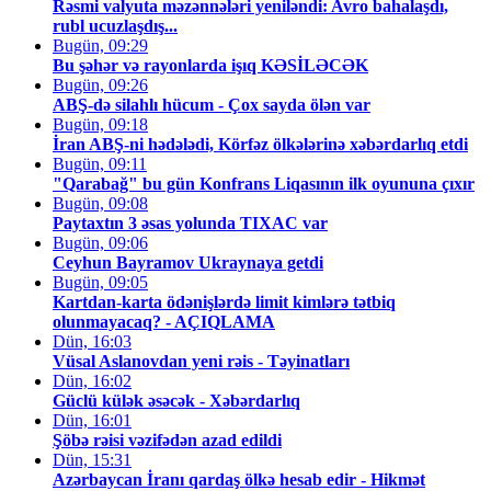
Rəsmi valyuta məzənnələri yeniləndi: Avro bahalaşdı,
rubl ucuzlaşdış...
Bugün, 09:29
Bu şəhər və rayonlarda işıq KƏSİLƏCƏK
Bugün, 09:26
ABŞ-də silahlı hücum - Çox sayda ölən var
Bugün, 09:18
İran ABŞ-ni hədələdi, Körfəz ölkələrinə xəbərdarlıq etdi
Bugün, 09:11
"Qarabağ" bu gün Konfrans Liqasının ilk oyununa çıxır
Bugün, 09:08
Paytaxtın 3 əsas yolunda TIXAC var
Bugün, 09:06
Ceyhun Bayramov Ukraynaya getdi
Bugün, 09:05
Kartdan-karta ödənişlərdə limit kimlərə tətbiq
olunmayacaq? - AÇIQLAMA
Dün, 16:03
Vüsal Aslanovdan yeni rəis - Təyinatları
Dün, 16:02
Güclü külək əsəcək - Xəbərdarlıq
Dün, 16:01
Şöbə rəisi vəzifədən azad edildi
Dün, 15:31
Azərbaycan İranı qardaş ölkə hesab edir - Hikmət