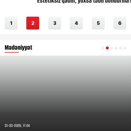
Estetiksiz qadın, yoxsa təbii dondurma?
1
2
3
4
5
6
Mədəniyyət
31-03-2026, 17:04