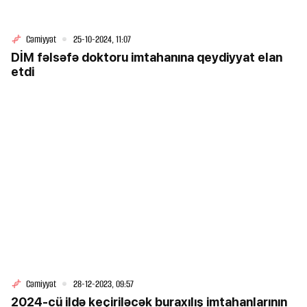
Cəmiyyət
25-10-2024, 11:07
DİM fəlsəfə doktoru imtahanına qeydiyyat elan
etdi
Cəmiyyət
28-12-2023, 09:57
2024-cü ildə keçiriləcək buraxılış imtahanlarının