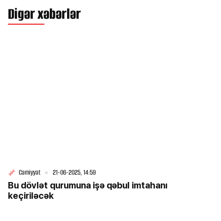
Digər xəbərlər
Cəmiyyət
21-06-2025, 14:59
Bu dövlət qurumuna işə qəbul imtahanı
keçiriləcək