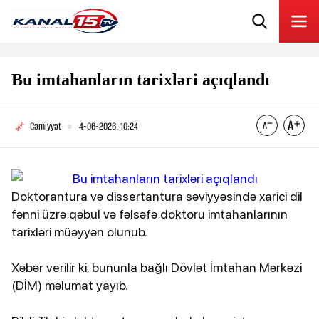
Bu imtahanların tarixləri açıqlandı
Cəmiyyət
4-06-2026, 10:24
Doktorantura və dissertantura səviyyəsində xarici dil
fənni üzrə qəbul və fəlsəfə doktoru imtahanlarının
tarixləri müəyyən olunub.
Xəbər verilir ki, bununla bağlı Dövlət İmtahan Mərkəzi
(DİM) məlumat yayıb.