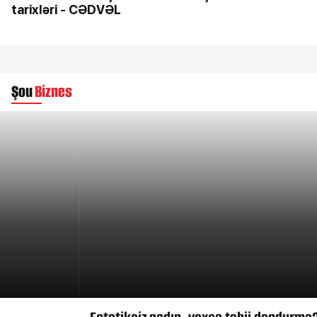
tarixləri - CƏDVƏL
Şou
Biznes