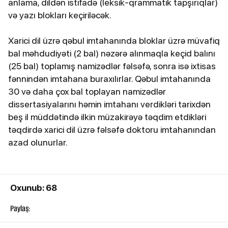
anlama, dildən istifadə (leksik-qrammatik tapşırıqlar)
və yazı blokları keçiriləcək.
Xarici dil üzrə qəbul imtahanında bloklar üzrə müvafiq
bal məhdudiyəti (2 bal) nəzərə alınmaqla keçid balını
(25 bal) toplamış namizədlər fəlsəfə, sonra isə ixtisas
fənnindən imtahana buraxılırlar. Qəbul imtahanında
30 və daha çox bal toplayan namizədlər
dissertasiyalarını həmin imtahanı verdikləri tarixdən
beş il müddətində ilkin müzakirəyə təqdim etdikləri
təqdirdə xarici dil üzrə fəlsəfə doktoru imtahanından
azad olunurlar.
Oxunub: 68
Paylaş: