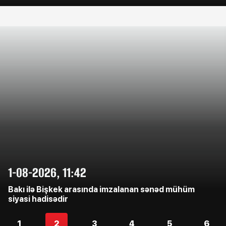
1-08-2026, 11:42
Bakı ilə Bişkek arasında imzalanan sənəd mühüm
siyasi hadisədir
1
2
3
4
5
6