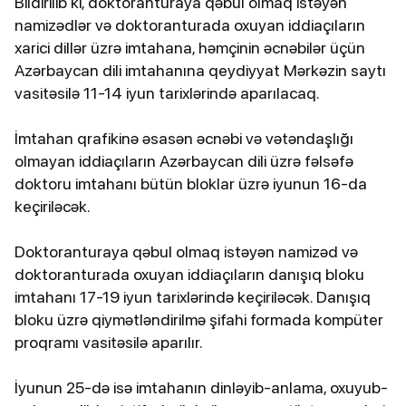
Bildirilib ki, doktoranturaya qəbul olmaq istəyən
namizədlər və doktoranturada oxuyan iddiaçıların
xarici dillər üzrə imtahana, həmçinin əcnəbilər üçün
Azərbaycan dili imtahanına qeydiyyat Mərkəzin saytı
vasitəsilə 11-14 iyun tarixlərində aparılacaq.
İmtahan qrafikinə əsasən əcnəbi və vətəndaşlığı
olmayan iddiaçıların Azərbaycan dili üzrə fəlsəfə
doktoru imtahanı bütün bloklar üzrə iyunun 16-da
keçiriləcək.
Doktoranturaya qəbul olmaq istəyən namizəd və
doktoranturada oxuyan iddiaçıların danışıq bloku
imtahanı 17-19 iyun tarixlərində keçiriləcək. Danışıq
bloku üzrə qiymətləndirilmə şifahi formada kompüter
proqramı vasitəsilə aparılır.
İyunun 25-də isə imtahanın dinləyib-anlama, oxuyub-