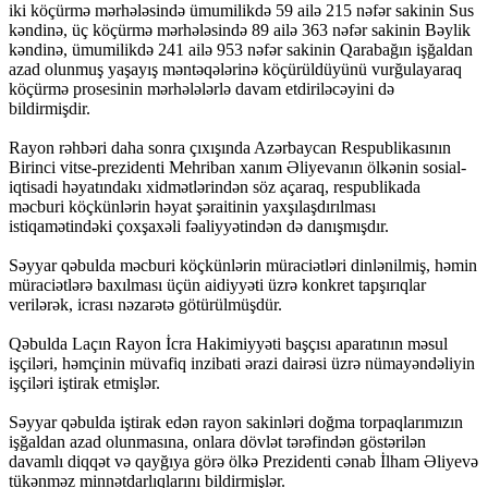
iki köçürmə mərhələsində ümumilikdə 59 ailə 215 nəfər sakinin Sus
kəndinə, üç köçürmə mərhələsində 89 ailə 363 nəfər sakinin Bəylik
kəndinə, ümumilikdə 241 ailə 953 nəfər sakinin Qarabağın işğaldan
azad olunmuş yaşayış məntəqələrinə köçürüldüyünü vurğulayaraq
köçürmə prosesinin mərhələlərlə davam etdiriləcəyini də
bildirmişdir.
Rayon rəhbəri daha sonra çıxışında Azərbaycan Respublikasının
Birinci vitse-prezidenti Mehriban xanım Əliyevanın ölkənin sosial-
iqtisadi həyatındakı xidmətlərindən söz açaraq, respublikada
məcburi köçkünlərin həyat şəraitinin yaxşılaşdırılması
istiqamətindəki çoxşaxəli fəaliyyətindən də danışmışdır.
Səyyar qəbulda məcburi köçkünlərin müraciətləri dinlənilmiş, həmin
müraciətlərə baxılması üçün aidiyyəti üzrə konkret tapşırıqlar
verilərək, icrası nəzarətə götürülmüşdür.
Qəbulda Laçın Rayon İcra Hakimiyyəti başçısı aparatının məsul
işçiləri, həmçinin müvafiq inzibati ərazi dairəsi üzrə nümayəndəliyin
işçiləri iştirak etmişlər.
Səyyar qəbulda iştirak edən rayon sakinləri doğma torpaqlarımızın
işğaldan azad olunmasına, onlara dövlət tərəfindən göstərilən
davamlı diqqət və qayğıya görə ölkə Prezidenti cənab İlham Əliyevə
tükənməz minnətdarlıqlarını bildirmişlər.