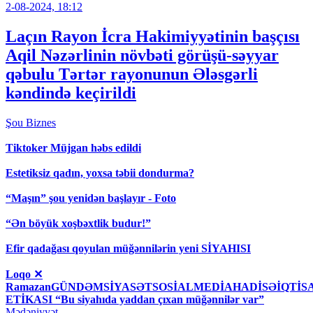
2-08-2024, 18:12
Laçın Rayon İcra Hakimiyyətinin başçısı
Aqil Nəzərlinin növbəti görüşü-səyyar
qəbulu Tərtər rayonunun Ələsgərli
kəndində keçirildi
Şou
Biznes
Tiktoker Müjgan həbs edildi
Estetiksiz qadın, yoxsa təbii dondurma?
“Maşın” şou yenidən başlayır - Foto
“Ən böyük xoşbəxtlik budur!”
Efir qadağası qoyulan müğənnilərin yeni SİYAHISI
Loqo ✕
RamazanGÜNDƏMSİYASƏTSOSİALMEDİAHADİSƏİQT
ETİKASI “Bu siyahıda yaddan çıxan müğənnilər var”
Mədəniyyət