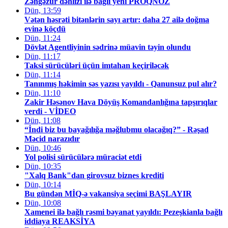
Zəngəzur dəhlizi ilə bağlı yeni PROQNOZ
Dün, 13:59
Vətən həsrəti bitənlərin sayı artır: daha 27 ailə doğma
evinə köçdü
Dün, 11:24
Dövlət Agentliyinin sədrinə müavin təyin olundu
Dün, 11:17
Taksi sürücüləri üçün imtahan keçiriləcək
Dün, 11:14
Tanınmış həkimin səs yazısı yayıldı - Qanunsuz pul alır?
Dün, 11:10
Zakir Həsənov Hava Döyüş Komandanlığına tapşırıqlar
verdi - VİDEO
Dün, 11:08
“İndi biz bu bayağılığa məğlubmu olacağıq?” - Rəşad
Məcid narazıdır
Dün, 10:46
Yol polisi sürücülərə müraciət etdi
Dün, 10:35
"Xalq Bank"dan girovsuz biznes krediti
Dün, 10:14
Bu gündən MİQ-ə vakansiya seçimi BAŞLAYIR
Dün, 10:08
Xamenei ilə bağlı rəsmi bəyanat yayıldı: Pezeşkianla bağlı
iddiaya REAKSİYA