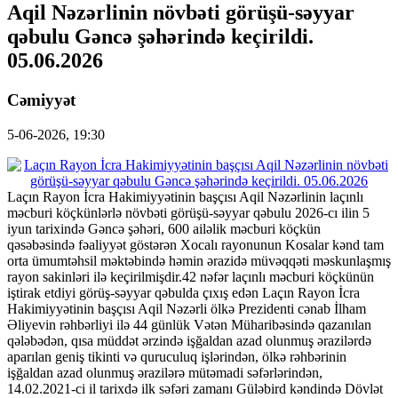
Aqil Nəzərlinin növbəti görüşü-səyyar
qəbulu Gəncə şəhərində keçirildi.
05.06.2026
Cəmiyyət
5-06-2026, 19:30
Laçın Rayon İcra Hakimiyyətinin başçısı Aqil Nəzərlinin laçınlı
məcburi köçkünlərlə növbəti görüşü-səyyar qəbulu 2026-cı ilin 5
iyun tarixində Gəncə şəhəri, 600 ailəlik məcburi köçkün
qəsəbəsində fəaliyyət göstərən Xocalı rayonunun Kosalar kənd tam
orta ümumtəhsil məktəbində həmin ərazidə müvəqqəti məskunlaşmış
rayon sakinləri ilə keçirilmişdir.42 nəfər laçınlı məcburi köçkünün
iştirak etdiyi görüş-səyyar qəbulda çıxış edən Laçın Rayon İcra
Hakimiyyətinin başçısı Aqil Nəzərli ölkə Prezidenti cənab İlham
Əliyevin rəhbərliyi ilə 44 günlük Vətən Müharibəsində qazanılan
qələbədən, qısa müddət ərzində işğaldan azad olunmuş ərazilərdə
aparılan geniş tikinti və quruculuq işlərindən, ölkə rəhbərinin
işğaldan azad olunmuş ərazilərə mütəmadi səfərlərindən,
14.02.2021-ci il tarixdə ilk səfəri zamanı Güləbird kəndində Dövlət