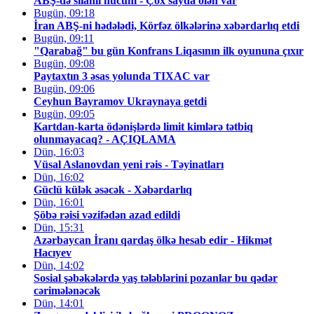
ABŞ-də silahlı hücum - Çox sayda ölən var
Bugün, 09:18
İran ABŞ-ni hədələdi, Körfəz ölkələrinə xəbərdarlıq etdi
Bugün, 09:11
"Qarabağ" bu gün Konfrans Liqasının ilk oyununa çıxır
Bugün, 09:08
Paytaxtın 3 əsas yolunda TIXAC var
Bugün, 09:06
Ceyhun Bayramov Ukraynaya getdi
Bugün, 09:05
Kartdan-karta ödənişlərdə limit kimlərə tətbiq
olunmayacaq? - AÇIQLAMA
Dün, 16:03
Vüsal Aslanovdan yeni rəis - Təyinatları
Dün, 16:02
Güclü külək əsəcək - Xəbərdarlıq
Dün, 16:01
Şöbə rəisi vəzifədən azad edildi
Dün, 15:31
Azərbaycan İranı qardaş ölkə hesab edir - Hikmət
Hacıyev
Dün, 14:02
Sosial şəbəkələrdə yaş tələblərini pozanlar bu qədər
cərimələnəcək
Dün, 14:01