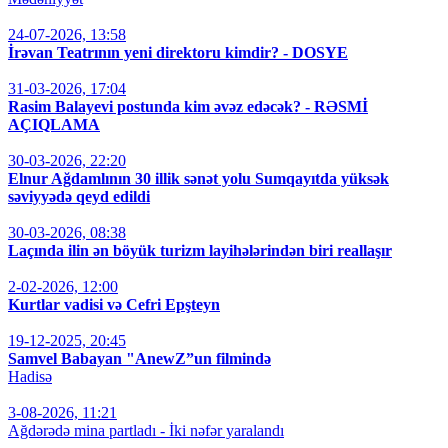
24-07-2026, 13:58
İrəvan Teatrının yeni direktoru kimdir? - DOSYE
31-03-2026, 17:04
Rasim Balayevi postunda kim əvəz edəcək? - RƏSMİ
AÇIQLAMA
30-03-2026, 22:20
Elnur Ağdamlının 30 illik sənət yolu Sumqayıtda yüksək
səviyyədə qeyd edildi
30-03-2026, 08:38
Laçında ilin ən böyük turizm layihələrindən biri reallaşır
2-02-2026, 12:00
Kurtlar vadisi və Cefri Epşteyn
19-12-2025, 20:45
Samvel Babayan "AnewZ”un filmində
Hadisə
3-08-2026, 11:21
Ağdərədə mina partladı - İki nəfər yaralandı