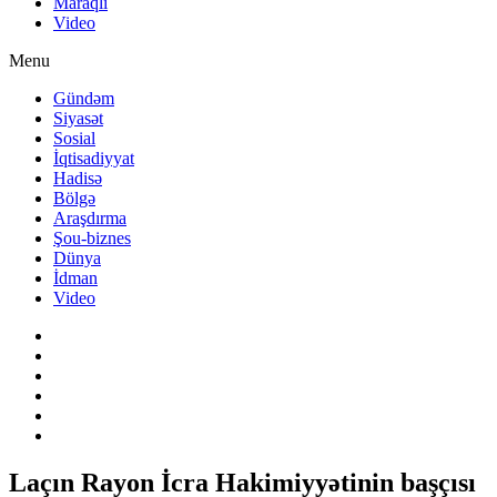
Maraqlı
Video
Menu
Gündəm
Siyasət
Sosial
İqtisadiyyat
Hadisə
Bölgə
Araşdırma
Şou-biznes
Dünya
İdman
Video
Laçın Rayon İcra Hakimiyyətinin başçısı