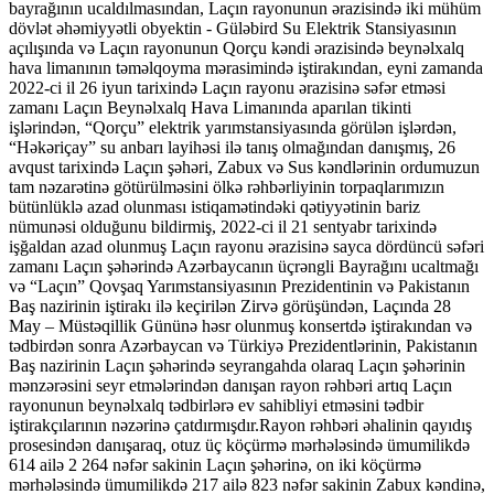
bayrağının ucaldılmasından, Laçın rayonunun ərazisində iki mühüm
dövlət əhəmiyyətli obyektin - Güləbird Su Elektrik Stansiyasının
açılışında və Laçın rayonunun Qorçu kəndi ərazisində beynəlxalq
hava limanının təməlqoyma mərasimində iştirakından, eyni zamanda
2022-ci il 26 iyun tarixində Laçın rayonu ərazisinə səfər etməsi
zamanı Laçın Beynəlxalq Hava Limanında aparılan tikinti
işlərindən, “Qorçu” elektrik yarımstansiyasında görülən işlərdən,
“Həkəriçay” su anbarı layihəsi ilə tanış olmağından danışmış, 26
avqust tarixində Laçın şəhəri, Zabux və Sus kəndlərinin ordumuzun
tam nəzarətinə götürülməsini ölkə rəhbərliyinin torpaqlarımızın
bütünlüklə azad olunması istiqamətindəki qətiyyətinin bariz
nümunəsi olduğunu bildirmiş, 2022-ci il 21 sentyabr tarixində
işğaldan azad olunmuş Laçın rayonu ərazisinə sayca dördüncü səfəri
zamanı Laçın şəhərində Azərbaycanın üçrəngli Bayrağını ucaltmağı
və “Laçın” Qovşaq Yarımstansiyasının Prezidentinin və Pakistanın
Baş nazirinin iştirakı ilə keçirilən Zirvə görüşündən, Laçında 28
May – Müstəqillik Gününə həsr olunmuş konsertdə iştirakından və
tədbirdən sonra Azərbaycan və Türkiyə Prezidentlərinin, Pakistanın
Baş nazirinin Laçın şəhərində seyrangahda olaraq Laçın şəhərinin
mənzərəsini seyr etmələrindən danışan rayon rəhbəri artıq Laçın
rayonunun beynəlxalq tədbirlərə ev sahibliyi etməsini tədbir
iştirakçılarının nəzərinə çatdırmışdır.Rayon rəhbəri əhalinin qayıdış
prosesindən danışaraq, otuz üç köçürmə mərhələsində ümumilikdə
614 ailə 2 264 nəfər sakinin Laçın şəhərinə, on iki köçürmə
mərhələsində ümumilikdə 217 ailə 823 nəfər sakinin Zabux kəndinə,