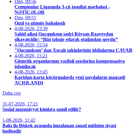
Dün, 09:56
Çempionlar Liqasında 3-cü təsnifat mərhələsi -
NƏTİCƏLƏR
Dün, 09:55
Qızıl və gümüş bahalaşdı
4-08-2026, 23:39
Şəhid ailəsi Qaçqınkom sədri Rövşən Rzayevdən
şikayətçidir: “Bizi təhqir edərək otağından qovdu”
4-08-2026, 15:54
"Qaçqınkom"dan Xocalı sakinlərinin iddialarına CAVAB
4-08-2026, 15:21
Gömrük orqanlarının vəzifəli şəxslərinə kompensasiya
ödəniləcək
4-08-2026, 13:45
Kartdan-karta köçürmələrdə yeni qaydaların məqsədi
AÇIQLANDI
Daha çox
31-07-2026, 17:21
Sosial məzuniyyət kimlərə şamil edilir?
1-08-2026, 11:42
Bakı ilə Bişkek arasında imzalanan sənəd mühüm siyasi
hadisədir