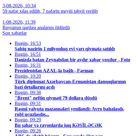
3-08-2026, 10:34
59 nəfər xilas edilib, 7 nəfərin meyiti təhvil verilib
1-08-2026, 11:39
Bayramın qardaşı analarını öldürdü
Son xəbərlər
Bugün, 16:53
Sabiq nazirin 1 milyonluq evi yarı qiymətə satıldı
Bugün, 16:51
Dənizdə batan Zeynəbdən bir aydır xəbər yoxdur - Foto
Bugün, 16:31
Prezidentdən AZAL-la bağlı - Fərman
Bugün, 10:20
Türk diplomat Azərbaycan-Ermənistan danışıqlarının
bəzi detallarını açdı
Bugün, 09:38
"Brent" neftin qiyməti 79 dollara düşdü
Bugün, 09:31
Rəsmi valyuta məzənnələri yeniləndi: Avro bahalaşdı,
rubl ucuzlaşdış...
Bugün, 09:29
Bu şəhər və rayonlarda işıq KƏSİLƏCƏK
Bugün, 09:26