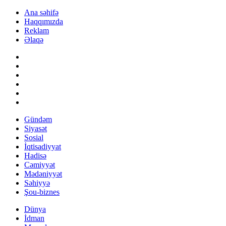
Ana səhifə
Haqqımızda
Reklam
Əlaqə
Gündəm
Siyasət
Sosial
İqtisadiyyat
Hadisə
Cəmiyyət
Mədəniyyət
Səhiyyə
Şou-biznes
Dünya
İdman